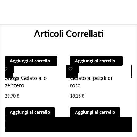
Articoli Correllati
Aggiungi al carrello
Aggiungi al carrello
A
A
A
A
g
g
g
g
Shoga Gelato allo
Gelato ai petali di
g
g
g
g
zenzero
rosa
i
i
i
i
29,70 €
18,15 €
u
u
u
u
n
n
n
n
Aggiungi al carrello
Aggiungi al carrello
g
g
g
g
i 
i 
i
i
‹
a
a
a
a
›
i 
i 
i
i