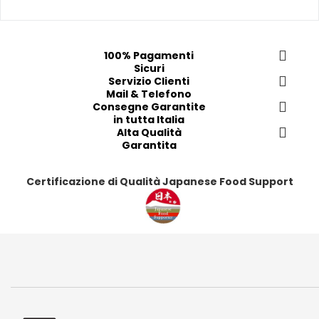
p
p
p
p
r
r
r
r
e
e
e
e
100% Pagamenti
f
f
f
f
Sicuri
e
e
Servizio Clienti
e
e
Mail & Telefono
r
r
r
r
Consegne Garantite
i
i
i
i
in tutta Italia
t
t
Alta Qualità
t
t
Garantita
i
i
i
i
Certificazione di Qualità Japanese Food Support