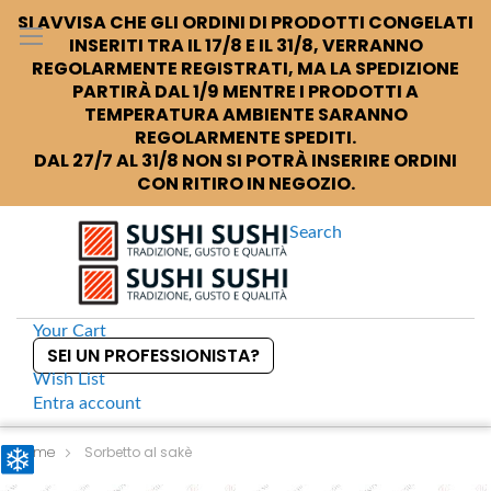
SI AVVISA CHE GLI ORDINI DI PRODOTTI CONGELATI
INSERITI TRA IL 17/8 E IL 31/8, VERRANNO
REGOLARMENTE REGISTRATI, MA LA SPEDIZIONE
PARTIRÀ DAL 1/9 MENTRE I PRODOTTI A
TEMPERATURA AMBIENTE SARANNO
REGOLARMENTE SPEDITI.
DAL 27/7 AL 31/8 NON SI POTRÀ INSERIRE ORDINI
CON RITIRO IN NEGOZIO.
Search
Your Cart
SEI UN PROFESSIONISTA?
Wish List
Entra
account
S
k
Home
Sorbetto al sakè
i