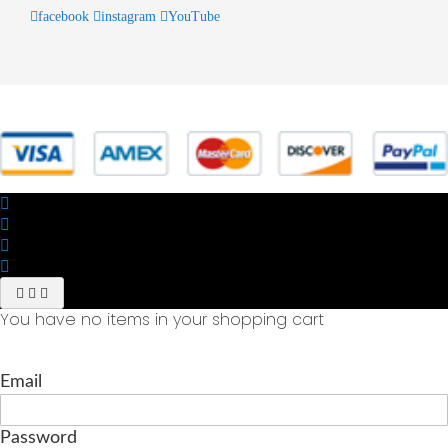
facebook
instagram
YouTube
© 2025 Powered by studiofuturoma.com - Sushi-Sushi srl Via di
Trigoria,45 Roma P.IVA 11945981006
You have no items in your shopping cart
Email
Password