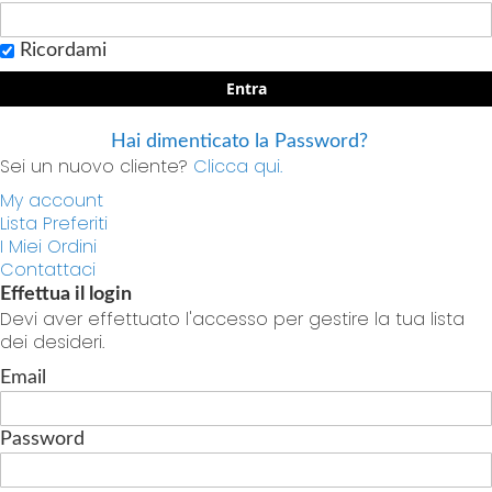
Ricordami
Entra
Hai dimenticato la Password?
Sei un nuovo cliente?
Clicca qui.
My account
Lista Preferiti
I Miei Ordini
Contattaci
Effettua il login
Devi aver effettuato l'accesso per gestire la tua lista
dei desideri.
Email
Password