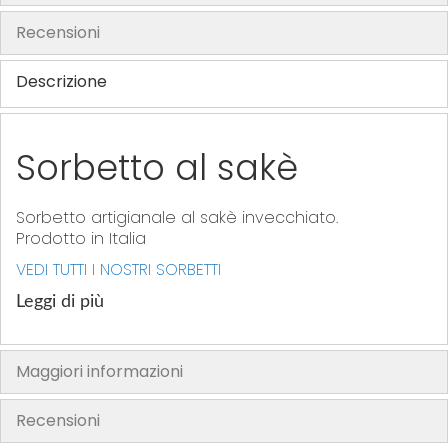
f
Recensioni
t
h
Descrizione
e
i
m
Sorbetto al sakè
a
g
e
Sorbetto artigianale al sakè invecchiato.
s
Prodotto in Italia
g
VEDI TUTTI I NOSTRI SORBETTI
a
l
Leggi di più
l
e
Maggiori informazioni
r
y
Recensioni