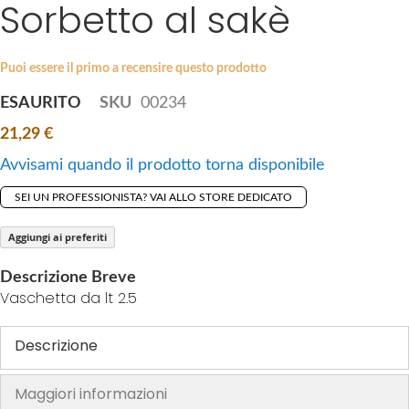
Sorbetto al sakè
S
a
k
g
i
e
p
Puoi essere il primo a recensire questo prodotto
s
t
g
ESAURITO
SKU
00234
o
a
21,29 €
t
l
h
l
Avvisami quando il prodotto torna disponibile
e
e
SEI UN PROFESSIONISTA? VAI ALLO STORE DEDICATO
b
r
e
y
Aggiungi ai preferiti
g
i
Descrizione Breve
n
Vaschetta da lt 2.5
n
i
Descrizione
n
g
Maggiori informazioni
o