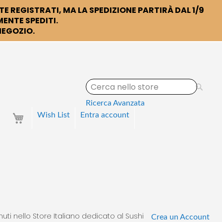
TE REGISTRATI, MA LA SPEDIZIONE PARTIRÀ DAL 1/9
ENTE SPEDITI.
 NEGOZIO.
S
e
a
Ricerca Avanzata
r
Your Cart
Wish List
Entra
account
c
h
uti nello Store Italiano dedicato al Sushi
Crea un Account