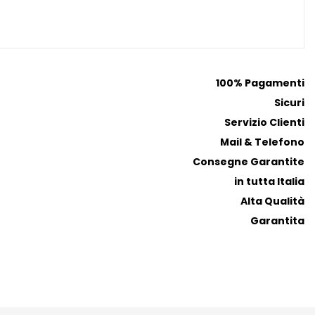
p
p
r
r
e
e
f
f
e
e
100% Pagamenti
r
r
Sicuri
i
i
Servizio Clienti
t
t
Mail & Telefono
i
i
Consegne Garantite
in tutta Italia
Alta Qualità
Garantita