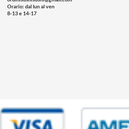
ordinisushisushi@gmail.com
Orario: dal lun al ven
8-13 e 14-17
© 2025 Powered by studiofuturoma.com - Sushi-Sushi srl Via di Trigor