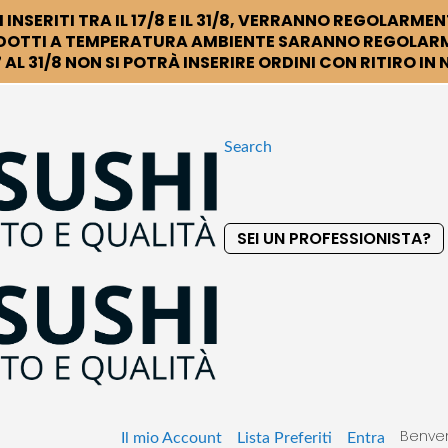
 INSERITI TRA IL 17/8 E IL 31/8, VERRANNO REGOLARMEN
DOTTI A TEMPERATURA AMBIENTE SARANNO REGOLARM
 AL 31/8 NON SI POTRÀ INSERIRE ORDINI CON RITIRO IN
Search
SEI UN PROFESSIONISTA?
S
k
i
p
t
o
C
o
Benven
n
Il mio Account
Lista Preferiti
Entra