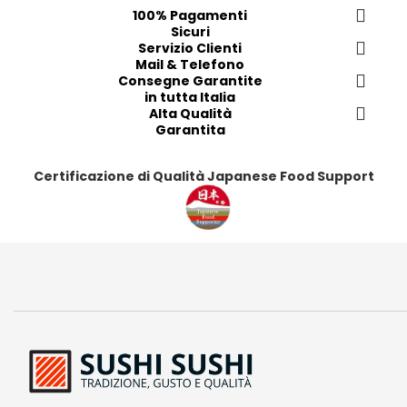
f
f
f
f
100% Pagamenti
Sicuri
e
e
e
e
Servizio Clienti
r
r
r
r
Mail & Telefono
i
i
i
i
Consegne Garantite
in tutta Italia
t
t
t
t
Alta Qualità
i
i
i
i
Garantita
Certificazione di Qualità Japanese Food Support