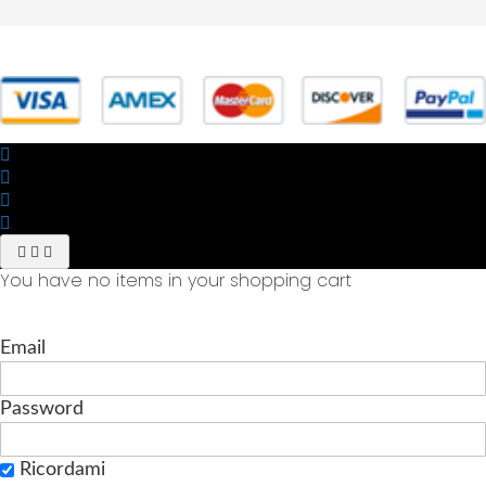
© 2025 Powered by studiofuturoma.com - Sushi-Sushi srl Via di
Trigoria,45 Roma P.IVA 11945981006
You have no items in your shopping cart
Email
Password
Ricordami