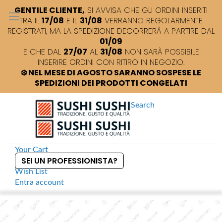
GENTILE CLIENTE,
SI AVVISA CHE GLI ORDINI INSERITI
TRA IL
17/08
E IL
31/08
VERRANNO REGOLARMENTE
REGISTRATI, MA LA SPEDIZIONE DECORRERÀ A PARTIRE DAL
01/09
E CHE DAL
27/07
AL
31/08
NON SARÀ POSSIBILE
INSERIRE ORDINI CON RITIRO IN NEGOZIO.
❄️ NEL MESE DI AGOSTO SARANNO SOSPESE LE
SPEDIZIONI DEI PRODOTTI CONGELATI
Search
Your Cart
SEI UN PROFESSIONISTA?
Wish List
Entra
account
S
k
Home
Naniwa Namijiro Tororo Konbu
S
i
k