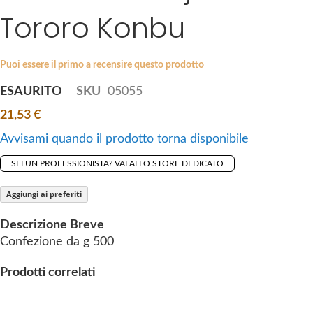
i
Tororo Konbu
e
p
s
t
g
o
a
Puoi essere il primo a recensire questo prodotto
t
l
ESAURITO
SKU
05055
h
l
e
21,53 €
e
b
r
Avvisami quando il prodotto torna disponibile
e
y
g
SEI UN PROFESSIONISTA? VAI ALLO STORE DEDICATO
i
n
Aggiungi ai preferiti
n
Descrizione Breve
i
Confezione da g 500
n
g
Prodotti correlati
o
f
t