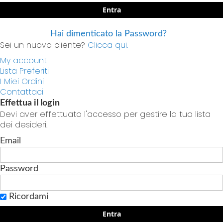
Entra
Hai dimenticato la Password?
Sei un nuovo cliente?
Clicca qui.
My account
Lista Preferiti
I Miei Ordini
Contattaci
Effettua il login
Devi aver effettuato l'accesso per gestire la tua lista
dei desideri.
Email
Password
Ricordami
Entra