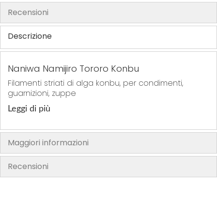
t
t
t
t
Recensioni
i
i
i
i
Descrizione
Naniwa Namijiro Tororo Konbu
Filamenti striati di alga konbu, per condimenti,
guarnizioni, zuppe
Leggi di più
Maggiori informazioni
Recensioni