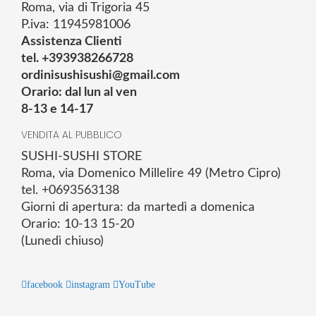
Roma, via di Trigoria 45
P.iva: 11945981006
Assistenza Clienti
tel. +393938266728
ordinisushisushi@gmail.com
Orario: dal lun al ven
8-13 e 14-17
VENDITA AL PUBBLICO
SUSHI-SUSHI STORE
Roma, via Domenico Millelire 49 (Metro Cipro)
tel. +0693563138
Giorni di apertura: da martedì a domenica
Orario: 10-13 15-20
(Lunedì chiuso)
facebook
instagram
YouTube