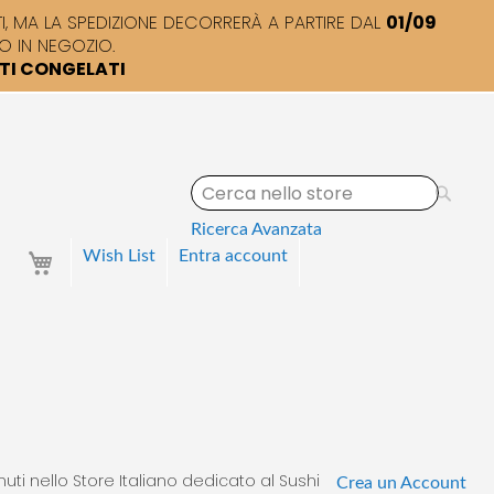
 MA LA SPEDIZIONE DECORRERÀ A PARTIRE DAL
01/09
O IN NEGOZIO.
TTI CONGELATI
S
e
a
Ricerca Avanzata
r
Your Cart
Wish List
Entra
account
c
h
uti nello Store Italiano dedicato al Sushi
Crea un Account