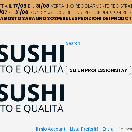
TRA IL
17/08
E IL
31/08
VERRANNO REGOLARMENTE REGISTRATI,
/07
AL
31/08
NON SARÀ POSSIBILE INSERIRE ORDINI CON RITIR
DI AGOSTO SARANNO SOSPESE LE SPEDIZIONI DEI PRODO
Search
SEI UN PROFESSIONISTA?
S
k
i
p
t
o
C
o
Benven
n
Il mio Account
Lista Preferiti
Entra