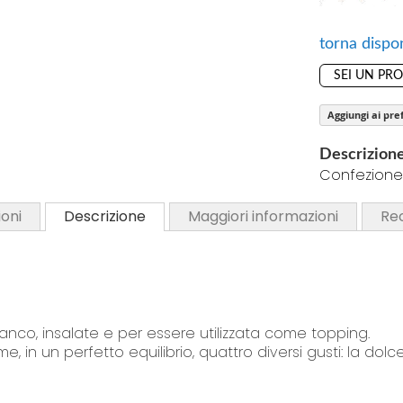
o
S
f
k
torna dispon
t
i
h
SEI UN PR
p
e
t
i
Aggiungi ai pref
o
m
t
Descrizion
a
h
Confezione
g
e
e
b
oni
Descrizione
Maggiori informazioni
Re
s
e
g
g
a
i
l
n
l
n
anco, insalate e per essere utilizzata come topping.
e
i
 in un perfetto equilibrio, quattro diversi gusti: la dolc
r
n
y
g