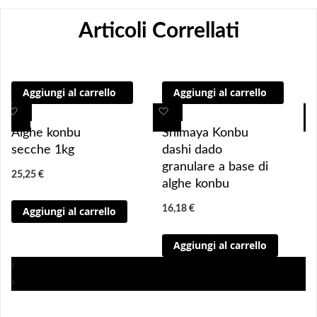
Articoli Correllati
Aggiungi al carrello
Aggiungi al carrello
A
A
A
A
g
g
g
g
Alghe konbu
Shimaya Konbu
g
g
g
g
secche 1kg
dashi dado
i
i
i
i
granulare a base di
25,25 €
u
u
u
u
alghe konbu
n
n
n
n
16,18 €
Aggiungi al carrello
g
g
g
g
i 
i 
i
i
Aggiungi al carrello
a
a
a
a
i 
i 
i
i
‹
p
p
p
p
›
r
r
r
r
e
e
e
e