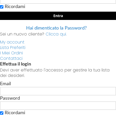
Ricordami
Entra
Hai dimenticato la Password?
Sei un nuovo cliente?
Clicca qui.
My account
Lista Preferiti
I Miei Ordini
Contattaci
Effettua il login
Devi aver effettuato l'accesso per gestire la tua lista
dei desideri.
Email
Password
Ricordami