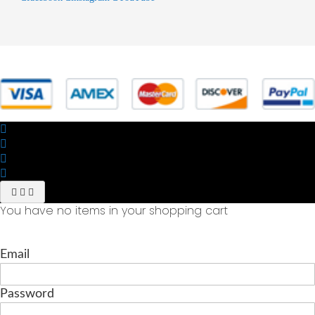
© 2025 Powered by studiofuturoma.com - Sushi-Sushi srl Via di
Trigoria,45 Roma P.IVA 11945981006
You have no items in your shopping cart
Email
Password