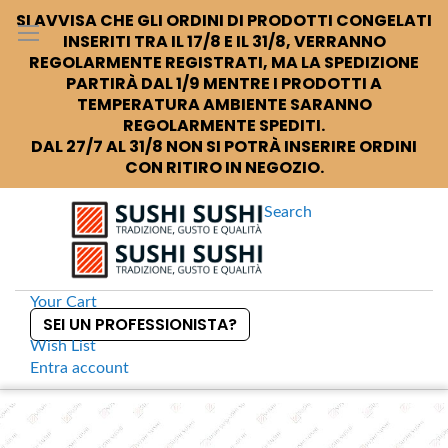
SI AVVISA CHE GLI ORDINI DI PRODOTTI CONGELATI
INSERITI TRA IL 17/8 E IL 31/8, VERRANNO
REGOLARMENTE REGISTRATI, MA LA SPEDIZIONE
PARTIRÀ DAL 1/9 MENTRE I PRODOTTI A
TEMPERATURA AMBIENTE SARANNO
REGOLARMENTE SPEDITI.
DAL 27/7 AL 31/8 NON SI POTRÀ INSERIRE ORDINI
CON RITIRO IN NEGOZIO.
Search
Your Cart
SEI UN PROFESSIONISTA?
Wish List
Entra
account
S
k
Home
Sushi +
Naniwa Cut Tororo Konbu
S
i
k