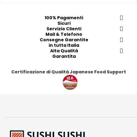
f
f
f
f
e
e
e
e
100% Pagamenti
r
r
r
r
Sicuri
i
i
Servizio Clienti
i
i
Mail & Telefono
t
t
t
t
Consegne Garantite
i
i
i
i
in tutta Italia
Alta Qualità
Garantita
Certificazione di Qualità Japanese Food Support