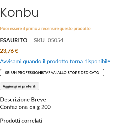
i
Konbu
e
p
s
t
g
o
a
Puoi essere il primo a recensire questo prodotto
t
l
ESAURITO
SKU
05054
h
l
e
23,76 €
e
b
r
Avvisami quando il prodotto torna disponibile
e
y
g
SEI UN PROFESSIONISTA? VAI ALLO STORE DEDICATO
i
n
Aggiungi ai preferiti
n
Descrizione Breve
i
Confezione da g 200
n
g
Prodotti correlati
o
f
t