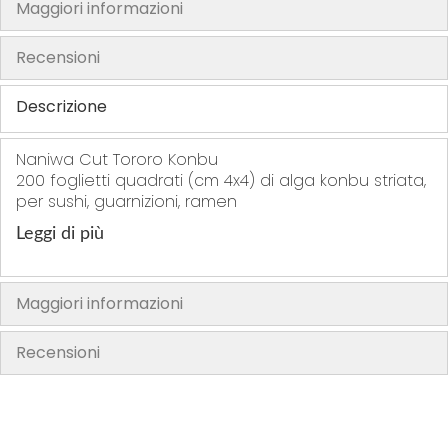
Maggiori informazioni
t
t
t
r
i
i
i
i
Recensioni
t
i
Descrizione
Naniwa Cut Tororo Konbu
200 foglietti quadrati (cm 4x4) di alga konbu striata,
per sushi, guarnizioni, ramen
Leggi di più
Maggiori informazioni
Recensioni