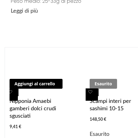
Peso medio: 25-33g al pezzo
Leggi di più
Aggiungi al carrello
Esaurito
A
A
A
A
g
g
g
g
Nipponia Amaebi
Scampi interi per
g
g
g
g
gamberi dolci crudi
sashimi 10-15
i
i
i
i
sgusciati
148,50 €
u
u
u
u
9,41 €
n
n
n
n
Esaurito
g
g
g
g