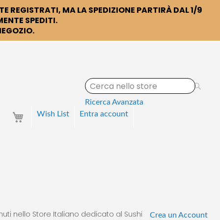
TE REGISTRATI, MA LA SPEDIZIONE PARTIRÀ DAL 1/9
ENTE SPEDITI.
 NEGOZIO.
S
e
a
Ricerca Avanzata
r
Your Cart
Wish List
Entra
account
c
h
uti nello Store Italiano dedicato al Sushi
Crea un Account