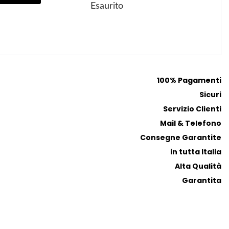
Esaurito
i
i
a
a
i
i
p
p
r
r
e
e
100% Pagamenti
f
f
Sicuri
e
e
r
r
Servizio Clienti
i
i
Mail & Telefono
t
t
Consegne Garantite
i
i
in tutta Italia
Alta Qualità
Garantita