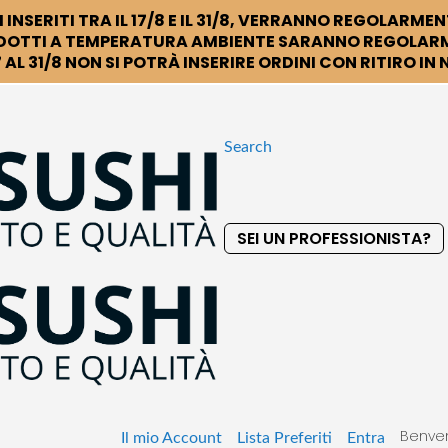
 INSERITI TRA IL 17/8 E IL 31/8, VERRANNO REGOLARMEN
DOTTI A TEMPERATURA AMBIENTE SARANNO REGOLARM
 AL 31/8 NON SI POTRÀ INSERIRE ORDINI CON RITIRO IN
Search
SEI UN PROFESSIONISTA?
S
k
i
p
t
o
C
o
Benven
n
Il mio Account
Lista Preferiti
Entra