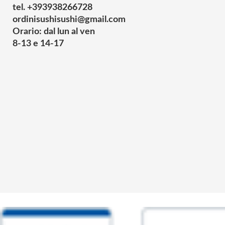
tel. +393938266728
ordinisushisushi@gmail.com
Orario: dal lun al ven
8-13 e 14-17
© 2025 Powered by studiofuturoma.com - Sushi-Sushi srl Via di Trigor