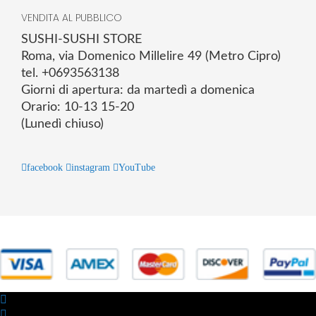
VENDITA AL PUBBLICO
SUSHI-SUSHI STORE
Roma, via Domenico Millelire 49 (Metro Cipro)
tel. +0693563138
Giorni di apertura: da martedì a domenica
Orario: 10-13 15-20
(Lunedì chiuso)
facebook
instagram
YouTube
© 2025 Powered by studiofuturoma.com - Sushi-Sushi srl Via di
Trigoria,45 Roma P.IVA 11945981006