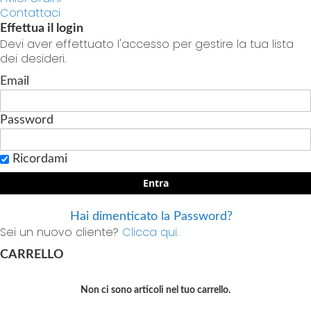
Contattaci
Effettua il login
Devi aver effettuato l'accesso per gestire la tua lista
dei desideri.
Email
Password
Ricordami
Entra
Hai dimenticato la Password?
Sei un nuovo cliente?
Clicca qui.
CARRELLO
Non ci sono articoli nel tuo carrello.