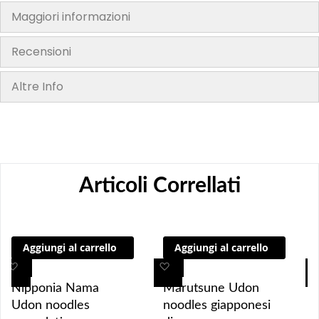
utilizzarlo o consumarlo"
Maggiori informazioni
Recensioni
Altre Info
Articoli Correllati
Aggiungi al carrello
Aggiungi al carrello
A
A
A
A
g
g
g
g
Nipponia Nama
Marutsune Udon
g
g
g
g
Udon noodles
noodles giapponesi
i
i
i
i