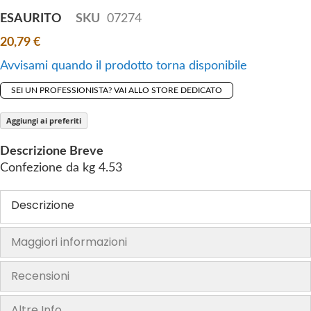
t
e
ESAURITO
SKU
07274
h
s
e
20,79 €
g
b
a
Avvisami quando il prodotto torna disponibile
e
l
g
SEI UN PROFESSIONISTA? VAI ALLO STORE DEDICATO
l
i
e
n
Aggiungi ai preferiti
r
n
y
Descrizione Breve
i
Confezione da kg 4.53
n
g
Descrizione
o
f
t
Maggiori informazioni
h
e
Recensioni
i
m
Altre Info