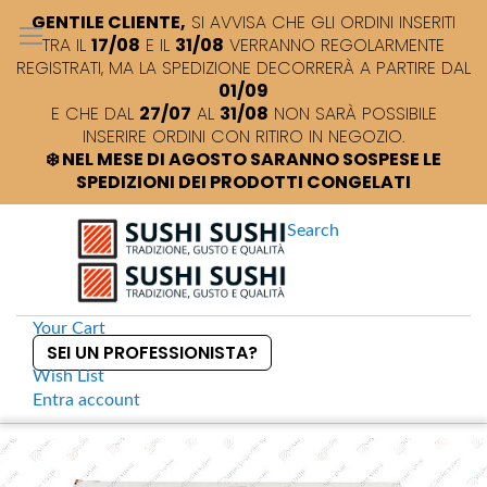
GENTILE CLIENTE,
SI AVVISA CHE GLI ORDINI INSERITI
TRA IL
17/08
E IL
31/08
VERRANNO REGOLARMENTE
REGISTRATI, MA LA SPEDIZIONE DECORRERÀ A PARTIRE DAL
01/09
E CHE DAL
27/07
AL
31/08
NON SARÀ POSSIBILE
INSERIRE ORDINI CON RITIRO IN NEGOZIO.
❄️ NEL MESE DI AGOSTO SARANNO SOSPESE LE
SPEDIZIONI DEI PRODOTTI CONGELATI
Search
Your Cart
SEI UN PROFESSIONISTA?
Wish List
Entra
account
S
k
Home
Kodawari Nanka Seimen Udon secchi
S
i
k