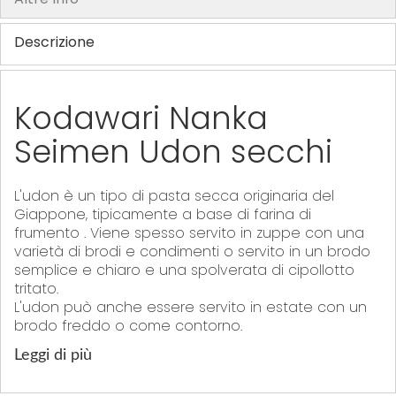
a
g
Descrizione
e
s
g
Kodawari Nanka
a
Seimen Udon secchi
l
l
e
L'udon è un tipo di pasta secca originaria del
r
Giappone, tipicamente a base di
farina di
y
frumento
.
Viene spesso servito in zuppe con una
varietà di brodi e condimenti o servito in un brodo
semplice e chiaro e una spolverata di cipollotto
tritato.
L'udon può anche essere servito in estate con un
brodo freddo o come contorno.
"La confezione del prodotto può contenere informazioni diverse
Leggi di più
rispetto a quelle mostrate sul nostro sito. Si prega di leggere sempre
l’etichetta, gli avvertimenti e le istruzioni fornite sul prodotto prima di