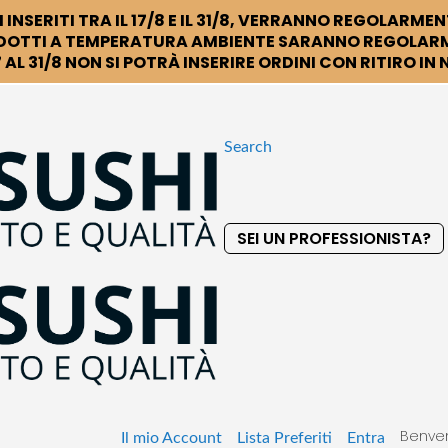
 INSERITI TRA IL 17/8 E IL 31/8, VERRANNO REGOLARMEN
DOTTI A TEMPERATURA AMBIENTE SARANNO REGOLARM
 AL 31/8 NON SI POTRÀ INSERIRE ORDINI CON RITIRO IN
Search
SEI UN PROFESSIONISTA?
S
k
i
p
t
o
C
o
Benven
n
Il mio Account
Lista Preferiti
Entra