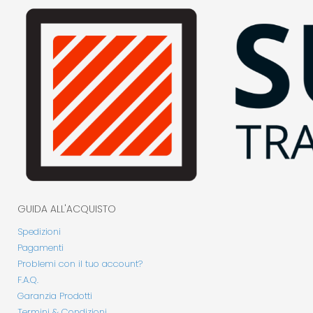
GUIDA ALL'ACQUISTO
Spedizioni
Pagamenti
Problemi con il tuo account?
F.A.Q.
Garanzia Prodotti
Termini & Condizioni