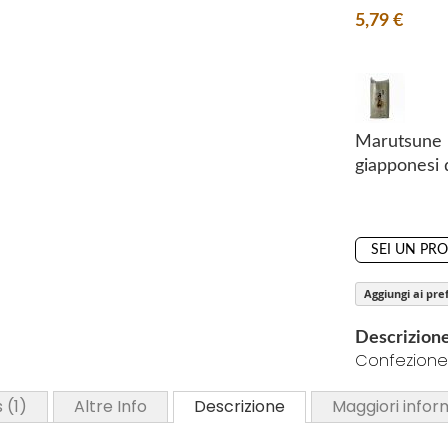
i
5,79 €
n
g
o
f
t
Marutsune 
h
giapponesi 
e
i
m
SEI UN PR
a
g
Aggiungi ai pref
e
s
Descrizion
g
Confezione
a
l
s
1
Altre Info
Descrizione
Maggiori infor
l