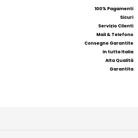
e
e
100% Pagamenti
r
r
Sicuri
i
i
t
t
Servizio Clienti
i
i
Mail & Telefono
Consegne Garantite
in tutta Italia
Alta Qualità
Garantita