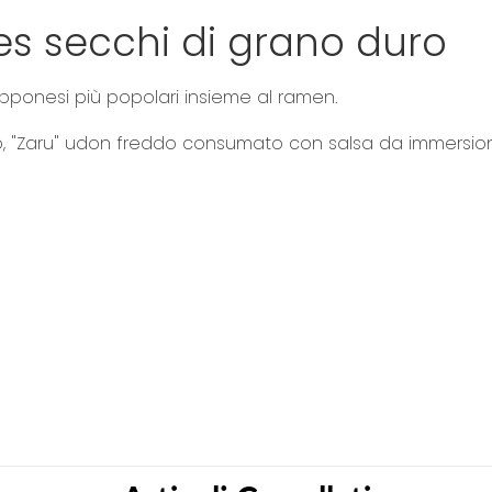
e
s secchi di grano duro
r
y
pponesi più popolari insieme al ramen.
do, "Zaru" udon freddo consumato con salsa da immersio
a quelle mostrate sul nostro sito. Si prega di leggere sempre l’etichetta, gli