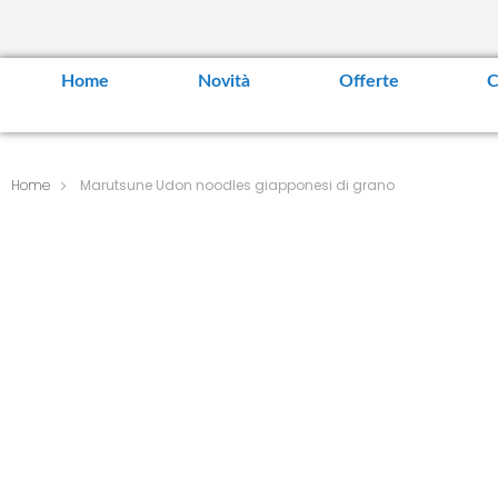
Home
Novità
Offerte
C
Home
Marutsune Udon noodles giapponesi di grano