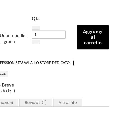
Qta
Aggiungi
Udon noodles
al
di grano
carrello
OFESSIONISTA? VAI ALLO STORE DEDICATO
eriti
e Breve
 da kg 1
mazioni
Reviews
1
Altre Info