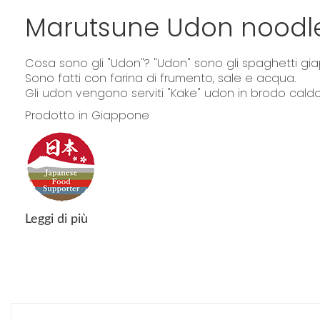
Marutsune Udon noodle
Cosa sono gli "Udon"? "Udon" sono gli spaghetti gia
Sono fatti con farina di frumento, sale e acqua.
Gli udon vengono serviti "Kake" udon in brodo cal
Prodotto in Giappone
Leggi di più
"La confezione del prodotto può contenere informazioni diverse rispetto 
o consumarlo"