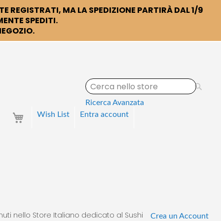
TE REGISTRATI, MA LA SPEDIZIONE PARTIRÀ DAL 1/9
ENTE SPEDITI.
 NEGOZIO.
S
e
a
Ricerca Avanzata
r
Your Cart
Wish List
Entra
account
c
h
uti nello Store Italiano dedicato al Sushi
Crea un Account