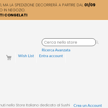
 MA LA SPEDIZIONE DECORRERÀ A PARTIRE DAL
01/09
O IN NEGOZIO.
TTI CONGELATI
S
e
a
Ricerca Avanzata
r
Your Cart
Wish List
Entra
account
c
h
uti nello Store Italiano dedicato al Sushi
Crea un Account