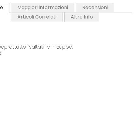
ne
Maggiori informazioni
Recensioni
Articoli Correlati
Altre Info
prattutto "saltati" e in zuppa.
.
 avvertimenti e le istruzioni fornite sul prodotto prima di utilizzarlo