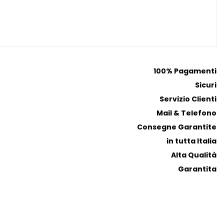
r
r
e
e
f
f
e
e
r
r
i
i
100% Pagamenti
t
t
Sicuri
i
i
Servizio Clienti
Mail & Telefono
Consegne Garantite
in tutta Italia
Alta Qualità
Garantita