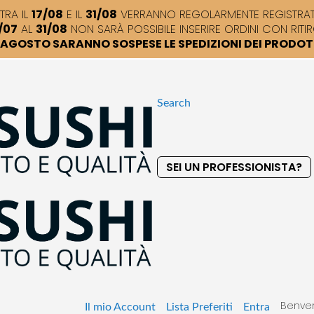
TRA IL
17/08
E IL
31/08
VERRANNO REGOLARMENTE REGISTRATI,
/07
AL
31/08
NON SARÀ POSSIBILE INSERIRE ORDINI CON RITIR
DI AGOSTO SARANNO SOSPESE LE SPEDIZIONI DEI PRODO
Search
SEI UN PROFESSIONISTA?
S
k
i
p
t
o
C
o
Benven
n
Il mio Account
Lista Preferiti
Entra