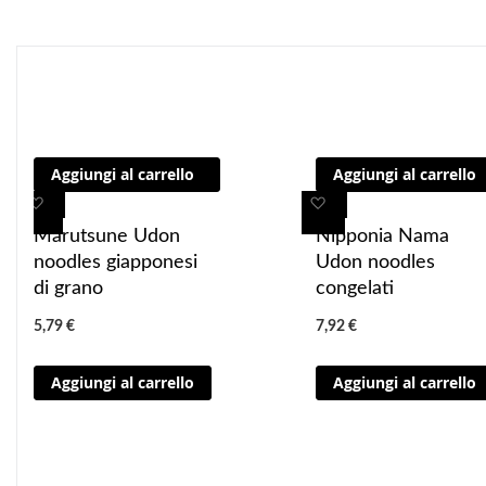
o consumarlo"
Aggiungi al carrello
Aggiungi al carrello
A
A
A
A
g
g
g
g
Marutsune Udon
Nipponia Nama
g
g
g
g
noodles giapponesi
Udon noodles
i
i
i
i
di grano
congelati
u
u
u
u
5,79 €
7,92 €
n
n
n
n
g
g
g
g
Aggiungi al carrello
Aggiungi al carrello
i
i
i
i
a
a
a
a
i
i
i
i
p
p
p
p