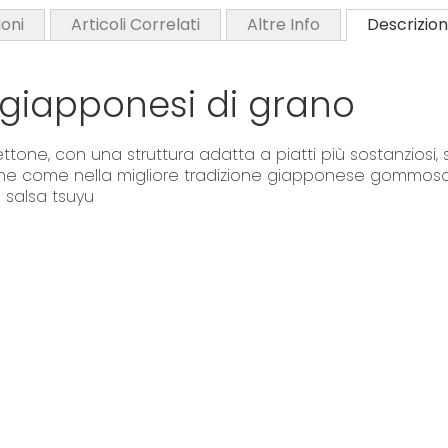
i
oni
Articoli Correlati
Altre Info
Descrizio
n
g
giapponesi di grano
o
f
t
ne, con una struttura adatta a piatti più sostanziosi, so
h
imane come nella migliore tradizione giapponese gommoso
e
 salsa tsuyu
i
m
a
g
e
s
g
a
l
l
a quelle mostrate sul nostro sito. Si prega di leggere sempre l’etichetta, gli