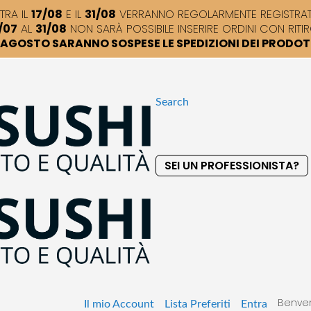
TRA IL
17/08
E IL
31/08
VERRANNO REGOLARMENTE REGISTRATI,
/07
AL
31/08
NON SARÀ POSSIBILE INSERIRE ORDINI CON RITIR
DI AGOSTO SARANNO SOSPESE LE SPEDIZIONI DEI PRODO
Search
SEI UN PROFESSIONISTA?
S
k
i
p
t
o
C
o
Benven
n
Il mio Account
Lista Preferiti
Entra