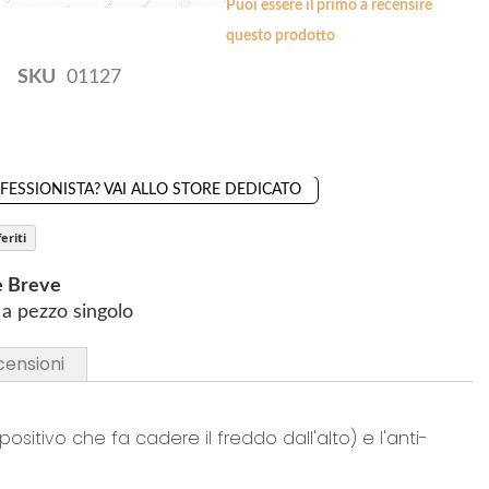
Puoi essere il primo a recensire
a
a
questo prodotto
i
i
p
p
SKU
01127
r
r
e
e
ando il prodotto torna disponibile
f
f
e
e
OFESSIONISTA? VAI ALLO STORE DEDICATO
r
r
i
i
eriti
t
t
i
e Breve
i
a pezzo singolo
censioni
positivo che fa cadere il freddo dall'alto) e l'anti-