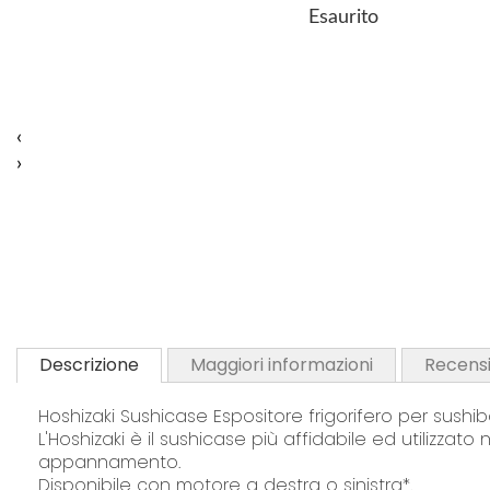
Esaurito
a
a
a
a
i
i
i
i
p
p
p
p
r
r
r
r
e
e
e
e
‹
f
f
f
f
›
e
e
e
e
r
r
r
r
i
i
i
i
t
t
t
t
i
i
i
i
Descrizione
Maggiori informazioni
Recensi
Hoshizaki Sushicase Espositore frigorifero per sushib
L'Hoshizaki è il sushicase più affidabile ed utilizzato
appannamento.
Disponibile con motore a destra o sinistra*.