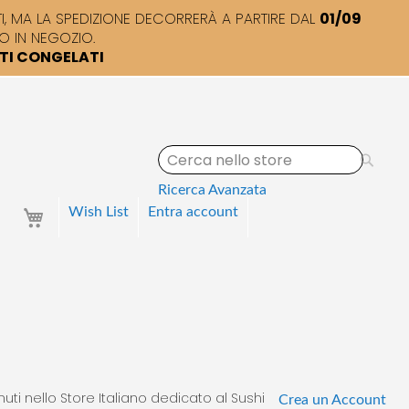
 MA LA SPEDIZIONE DECORRERÀ A PARTIRE DAL
01/09
O IN NEGOZIO.
TTI CONGELATI
S
e
a
Ricerca Avanzata
r
Your Cart
Wish List
Entra
account
c
h
uti nello Store Italiano dedicato al Sushi
Crea un Account