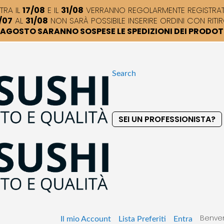
TRA IL
17/08
E IL
31/08
VERRANNO REGOLARMENTE REGISTRATI,
/07
AL
31/08
NON SARÀ POSSIBILE INSERIRE ORDINI CON RITIR
DI AGOSTO SARANNO SOSPESE LE SPEDIZIONI DEI PRODO
Search
SEI UN PROFESSIONISTA?
S
k
i
p
t
o
C
o
Benven
n
Il mio Account
Lista Preferiti
Entra