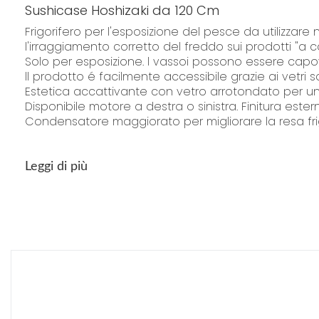
Sushicase Hoshizaki da 120 Cm
Frigorifero per l'esposizione del pesce da utilizzar
l'irraggiamento corretto del freddo sui prodotti "a
Solo per esposizione. l vassoi possono essere capovol
ll prodotto é facilmente accessibile grazie ai vetri s
Estetica accattivante con vetro arrotondato per una 
Disponibile motore a destra o sinistra. Finitura ester
Condensatore maggiorato per migliorare la resa frig
Regolazioni:
Leggi di più
Le nostre vetrine per ingredienti per sushi Hoshizak
All'accensione parte il compressore. Non c'è un c
interna bisogna regolare la pressione con l'apposit
lato (2). Così si accede al regolatore di pression