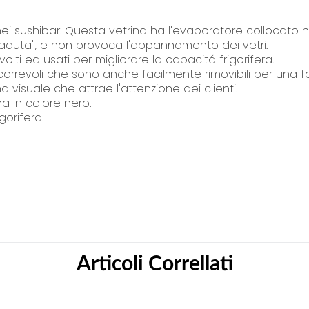
i
n
e nei sushibar. Questa vetrina ha l'evaporatore collocato
 caduta", e non provoca l'appannamento dei vetri.
g
ti ed usati per migliorare la capacitá frigorifera.
o
correvoli che sono anche facilmente rimovibili per una fac
f
visuale che attrae l'attenzione dei clienti.
t
na in colore nero.
h
orifera.
e
i
m
i permettono di mantenere all'interno una umidità molto 
a
ontrollo della temperatura interna. Solo la pressione 
g
a manopola (4). Per far ciò dovete accedere alla parte 
e
e (3) connettendo la manopola. La pressione ideale è a ci
s
g
Articoli Correllati
a
l
l