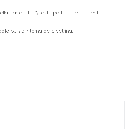
 nella parte alta. Questo particolare consente
ile pulizia interna della vetrina.
elevata al fine di non far seccare gli ingredienti.
è tenuta costante. Per regolare la temperatura
tecnica (1), rimuovendo la parete in plastica sul
rca 0,8 Bars (obiettivo temperatura interna a 1-2°c