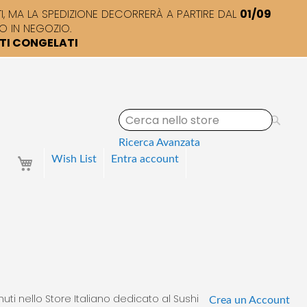
 MA LA SPEDIZIONE DECORRERÀ A PARTIRE DAL
01/09
O IN NEGOZIO.
TTI CONGELATI
S
e
a
Ricerca Avanzata
r
Your Cart
Wish List
Entra
account
c
h
uti nello Store Italiano dedicato al Sushi
Crea un Account