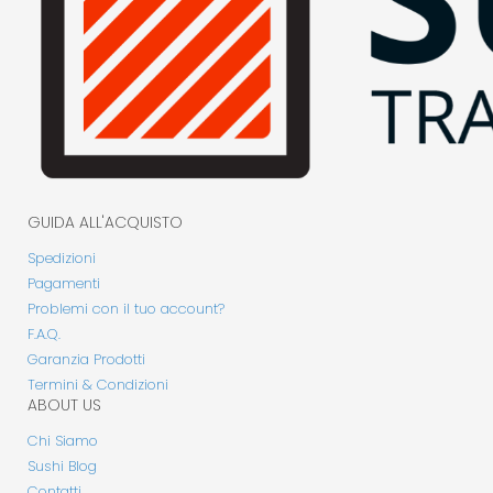
GUIDA ALL'ACQUISTO
Spedizioni
Pagamenti
Problemi con il tuo account?
F.A.Q.
Garanzia Prodotti
Termini & Condizioni
ABOUT US
Chi Siamo
Sushi Blog
Contatti