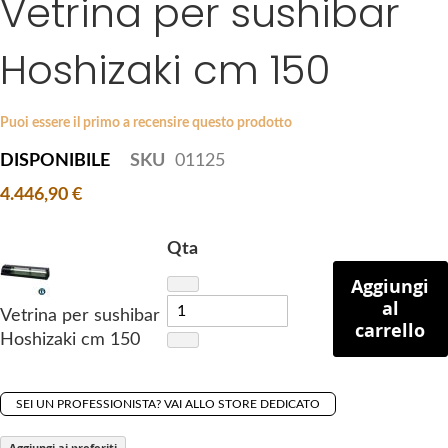
Vetrina per sushibar
k
e
i
s
Hoshizaki cm 150
p
g
t
a
o
l
Puoi essere il primo a recensire questo prodotto
t
l
DISPONIBILE
SKU
01125
h
e
e
r
4.446,90 €
b
y
e
Qta
g
Aggiungi
i
al
n
Vetrina per sushibar
carrello
n
Hoshizaki cm 150
i
n
g
SEI UN PROFESSIONISTA? VAI ALLO STORE DEDICATO
o
Aggiungi ai preferiti