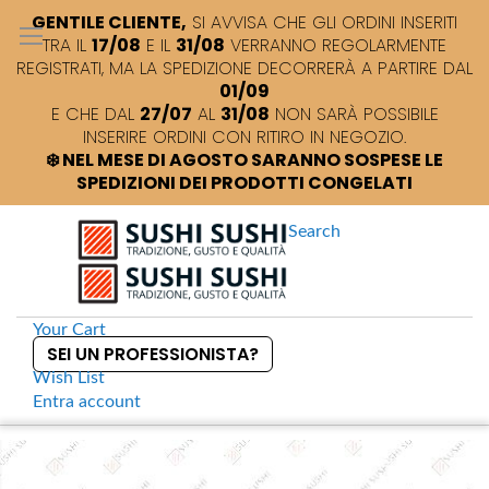
GENTILE CLIENTE,
SI AVVISA CHE GLI ORDINI INSERITI
TRA IL
17/08
E IL
31/08
VERRANNO REGOLARMENTE
REGISTRATI, MA LA SPEDIZIONE DECORRERÀ A PARTIRE DAL
01/09
E CHE DAL
27/07
AL
31/08
NON SARÀ POSSIBILE
INSERIRE ORDINI CON RITIRO IN NEGOZIO.
❄️ NEL MESE DI AGOSTO SARANNO SOSPESE LE
SPEDIZIONI DEI PRODOTTI CONGELATI
Search
Your Cart
SEI UN PROFESSIONISTA?
Wish List
Entra
account
S
k
Home
Vetrina per sushibar Hoshizaki cm 150
S
i
k