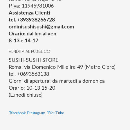
P.iva: 11945981006
Assistenza Clienti
tel. +393938266728
ordinisushisushi@gmail.com
Orario: dal lun al ven
8-13 e 14-17
VENDITA AL PUBBLICO
SUSHI-SUSHI STORE
Roma, via Domenico Millelire 49 (Metro Cipro)
tel. +0693563138
Giorni di apertura: da martedì a domenica
Orario: 10-13 15-20
(Lunedì chiuso)
facebook
instagram
YouTube