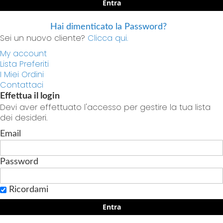
Entra
Hai dimenticato la Password?
Sei un nuovo cliente?
Clicca qui.
My account
Lista Preferiti
I Miei Ordini
Contattaci
Effettua il login
Devi aver effettuato l'accesso per gestire la tua lista
dei desideri.
Email
Password
Ricordami
Entra