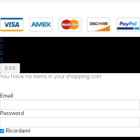
© 2025 Powered by studiofuturoma.com - Sushi-Sushi srl Via di
Trigoria,45 Roma P.IVA 11945981006
You have no items in your shopping cart
Email
Password
Ricordami