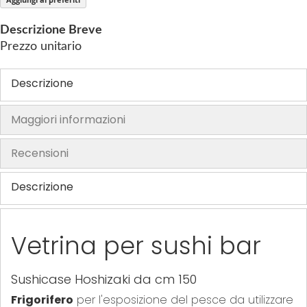
f
t
Descrizione Breve
h
Prezzo unitario
e
i
Descrizione
m
a
Maggiori informazioni
g
e
s
Recensioni
g
a
Descrizione
l
l
e
Vetrina per sushi bar
r
y
Sushicase Hoshizaki da cm 150
Frigorifero
per l'esposizione del pesce da utilizzare