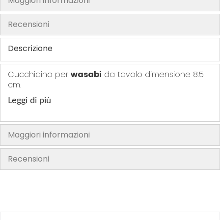
Maggiori informazioni
t
t
t
t
i
i
i
i
Recensioni
Descrizione
Cucchiaino per
wasabi
da tavolo dimensione 8.5
cm.
Leggi di più
Maggiori informazioni
Recensioni