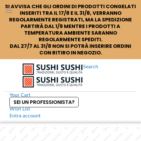
SI AVVISA CHE GLI ORDINI DI PRODOTTI CONGELATI
INSERITI TRA IL 17/8 E IL 31/8, VERRANNO
REGOLARMENTE REGISTRATI, MA LA SPEDIZIONE
PARTIRÀ DAL 1/9 MENTRE I PRODOTTI A
TEMPERATURA AMBIENTE SARANNO
REGOLARMENTE SPEDITI.
DAL 27/7 AL 31/8 NON SI POTRÀ INSERIRE ORDINI
CON RITIRO IN NEGOZIO.
Search
Your Cart
SEI UN PROFESSIONISTA?
Wish List
Entra
account
S
k
Home
Cucchiaino per wasabi
S
i
k