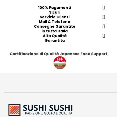
e
e
e
e
100% Pagamenti
r
r
r
r
Sicuri
i
i
Servizio Clienti
i
i
Mail & Telefono
t
t
t
t
Consegne Garantite
i
i
i
i
in tutta Italia
Alta Qualità
Garantita
Certificazione di Qualità Japanese Food Support