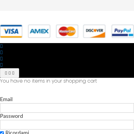
© 2025 Powered by studiofuturoma.com - Sushi-Sushi srl Via di
Trigoria,45 Roma P.IVA 11945981006
You have no items in your shopping cart
Email
Password
Ricordami