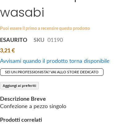
i
wasabi
e
p
s
t
g
o
a
Puoi essere il primo a recensire questo prodotto
t
l
ESAURITO
SKU
01190
h
l
e
3,21 €
e
b
r
Avvisami quando il prodotto torna disponibile
e
y
g
SEI UN PROFESSIONISTA? VAI ALLO STORE DEDICATO
i
n
Aggiungi ai preferiti
n
Descrizione Breve
i
Confezione a pezzo singolo
n
g
Prodotti correlati
o
f
t