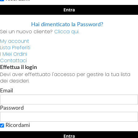
Entra
Hai dimenticato la Password?
Sei un nuovo cliente?
Clicca qui.
My account
Lista Preferiti
I Miei Ordini
Contattaci
Effettua il login
Devi aver effettuato l'accesso per gestire la tua lista
dei desideri.
Email
Password
Ricordami
Entra