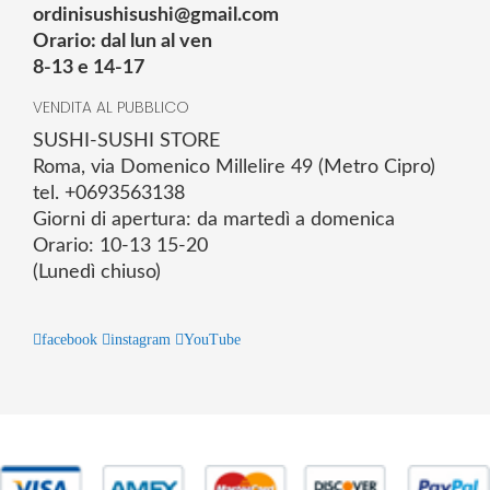
ordinisushisushi@gmail.com
Orario: dal lun al ven
8-13 e 14-17
VENDITA AL PUBBLICO
SUSHI-SUSHI STORE
Roma, via Domenico Millelire 49 (Metro Cipro)
tel. +0693563138
Giorni di apertura: da martedì a domenica
Orario: 10-13 15-20
(Lunedì chiuso)
facebook
instagram
YouTube
© 2025 Powered by studiofuturoma.com - Sushi-Sushi srl Via di
Trigoria,45 Roma P.IVA 11945981006