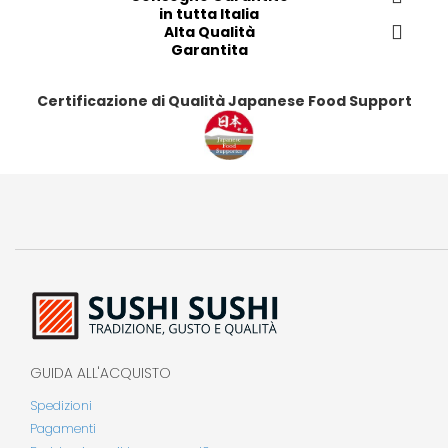
t
t
t
t
in tutta Italia
i
i
Alta Qualità
i
i
Garantita
Certificazione di Qualità Japanese Food Support
GUIDA ALL'ACQUISTO
Spedizioni
Pagamenti