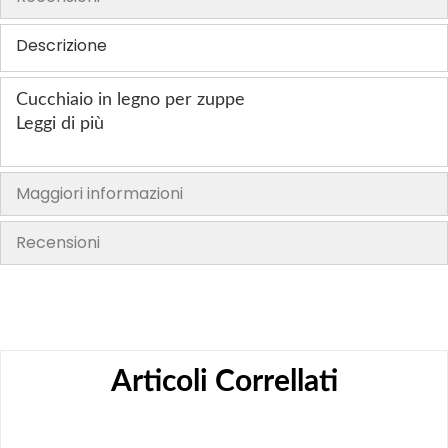
h
Descrizione
e
i
m
Cucchiaio in legno per zuppe
a
Leggi di più
g
e
s
Maggiori informazioni
g
a
Recensioni
l
l
e
r
y
Articoli Correllati