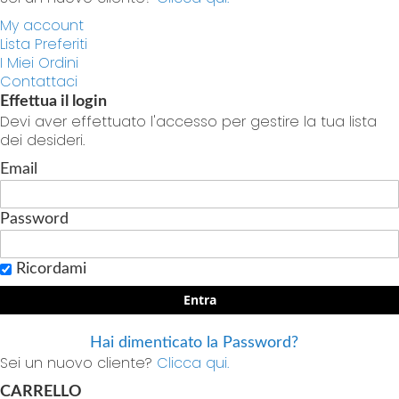
My account
Lista Preferiti
I Miei Ordini
Contattaci
Effettua il login
Devi aver effettuato l'accesso per gestire la tua lista
dei desideri.
Email
Password
Ricordami
Entra
Hai dimenticato la Password?
Sei un nuovo cliente?
Clicca qui.
CARRELLO