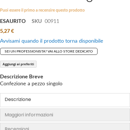
i
e
p
Puoi essere il primo a recensire questo prodotto
s
t
g
ESAURITO
SKU
00911
o
a
5,27 €
t
l
h
l
Avvisami quando il prodotto torna disponibile
e
e
SEI UN PROFESSIONISTA? VAI ALLO STORE DEDICATO
b
r
e
y
Aggiungi ai preferiti
g
i
Descrizione Breve
n
Confezione a pezzo singolo
n
i
Descrizione
n
g
Maggiori informazioni
o
f
Recensioni
t