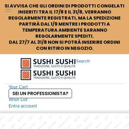
SI AVVISA CHE GLI ORDINI DI PRODOTTI CONGELATI
INSERITI TRA IL 17/8 E IL 31/8, VERRANNO
REGOLARMENTE REGISTRATI, MA LA SPEDIZIONE
PARTIRÀ DAL 1/9 MENTRE I PRODOTTI A
TEMPERATURA AMBIENTE SARANNO
REGOLARMENTE SPEDITI.
DAL 27/7 AL 31/8 NON SI POTRÀ INSERIRE ORDINI
CON RITIRO IN NEGOZIO.
Search
Your Cart
SEI UN PROFESSIONISTA?
Wish List
Entra
account
S
k
Home
Cucchiaio in legno
S
i
k