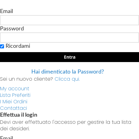
Email
Password
Ricordami
Entra
Hai dimenticato la Password?
Sei un nuovo cliente?
Clicca qui.
My account
Lista Preferiti
I Miei Ordini
Contattaci
Effettua il login
Devi aver effettuato l'accesso per gestire la tua lista
dei desideri.
Email