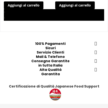
i 
i 
i
i
Aggiungi al carrello
Aggiungi al carrello
a
a
a
a
i 
i 
i
i
‹
p
p
p
p
›
r
r
r
r
e
e
e
e
f
f
f
f
e
e
e
e
100% Pagamenti
r
r
r
r
Sicuri
i
i
Servizio Clienti
i
i
Mail & Telefono
t
t
t
t
Consegne Garantite
i
i
i
i
in tutta Italia
Alta Qualità
Garantita
Certificazione di Qualità Japanese Food Support