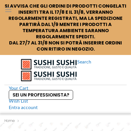
SI AVVISA CHE GLI ORDINI DI PRODOTTI CONGELATI
INSERITI TRA IL 17/8 E IL 31/8, VERRANNO
REGOLARMENTE REGISTRATI, MA LA SPEDIZIONE
PARTIRÀ DAL 1/9 MENTRE I PRODOTTI A
TEMPERATURA AMBIENTE SARANNO
REGOLARMENTE SPEDITI.
DAL 27/7 AL 31/8 NON SI POTRÀ INSERIRE ORDINI
CON RITIRO IN NEGOZIO.
Search
Your Cart
SEI UN PROFESSIONISTA?
Wish List
Entra
account
S
k
Home
S
Porta Gari Porta zenzero marinato in melamina nera da tavolo
i