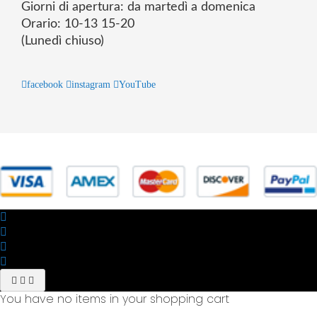
Giorni di apertura: da martedì a domenica
Orario: 10-13 15-20
(Lunedì chiuso)
facebook
instagram
YouTube
© 2025 Powered by studiofuturoma.com - Sushi-Sushi srl Via di
Trigoria,45 Roma P.IVA 11945981006
You have no items in your shopping cart