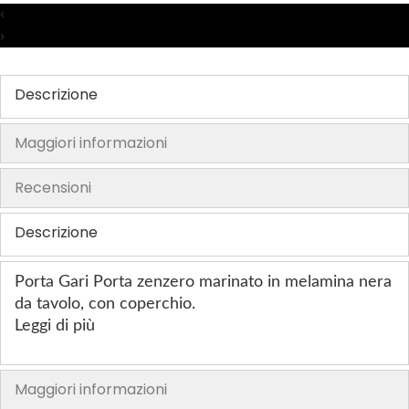
r
r
r
r
‹
e
e
e
e
›
f
f
f
f
e
e
e
e
Descrizione
r
r
r
r
i
i
i
i
Maggiori informazioni
t
t
t
t
i
i
i
i
Recensioni
Descrizione
Porta Gari Porta zenzero marinato in melamina nera
da tavolo, con coperchio.
Leggi di più
Maggiori informazioni