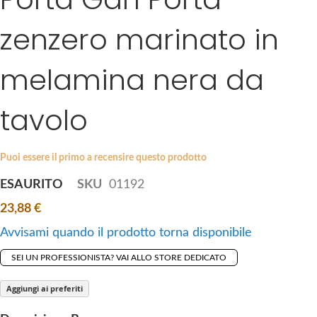
k
g
i
zenzero marinato in
e
p
s
t
g
melamina nera da
o
a
t
l
h
tavolo
l
e
e
b
r
e
Puoi essere il primo a recensire questo prodotto
y
g
ESAURITO
SKU
01192
i
n
23,88 €
n
Avvisami quando il prodotto torna disponibile
i
n
SEI UN PROFESSIONISTA? VAI ALLO STORE DEDICATO
g
Aggiungi ai preferiti
o
f