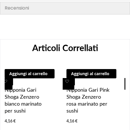
Recensioni
Articoli Correllati
Aggiungi al carrello
Aggiungi al carrello
A
A
A
A
g
g
g
g
Nipponia Gari
Nipponia Gari Pink
g
g
g
g
Shoga Zenzero
Shoga Zenzero
i
i
i
i
bianco marinato
rosa marinato per
u
u
u
u
per sushi
sushi
n
n
n
n
4,16 €
4,16 €
g
g
g
g