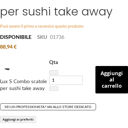
i
per sushi take away
e
p
s
t
g
o
a
Puoi essere il primo a recensire questo prodotto
t
l
DISPONIBILE
SKU
01736
h
l
e
88,94 €
e
b
r
e
y
Qta
g
Aggiungi
i
al
n
Lux S Combo scatole
carrello
n
per sushi take away
i
n
g
SEI UN PROFESSIONISTA? VAI ALLO STORE DEDICATO
o
Aggiungi ai preferiti
f
t