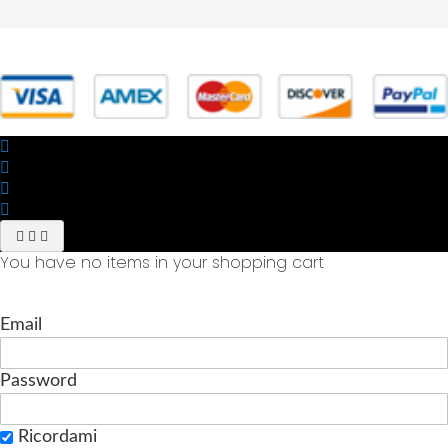
© 2025 Powered by studiofuturoma.com - Sushi-Sushi srl Via di
Trigoria,45 Roma P.IVA 11945981006
You have no items in your shopping cart
Email
Password
Ricordami