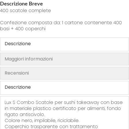
Descrizione Breve
h
400 scatole complete
e
i
Confezione composta da: 1 cartone contenente 400
m
basi + 400 coperchi
a
g
Descrizione
e
s
Maggiori informazioni
g
a
Recensioni
l
l
Descrizione
e
r
Lux S Combo
Scatole per sushi takeaway
con base
y
in materiale plastico certificato per alimenti, fondo
rigato antiscivolo.
Colore nero, impilabile, riciclabile.
Coperchio trasparente con trattamento