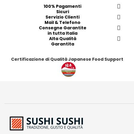
e
e
e
e
100% Pagamenti
Sicuri
r
r
r
r
Servizio Clienti
i
i
i
i
Mail & Telefono
t
t
t
t
Consegne Garantite
in tutta Italia
i
i
i
i
Alta Qualità
Garantita
Certificazione di Qualità Japanese Food Support