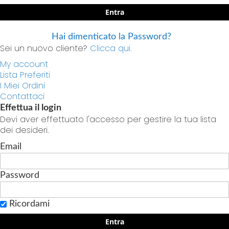
Entra
Hai dimenticato la Password?
Sei un nuovo cliente?
Clicca qui.
My account
Lista Preferiti
I Miei Ordini
Contattaci
Effettua il login
Devi aver effettuato l'accesso per gestire la tua lista
dei desideri.
Email
Password
Ricordami
Entra