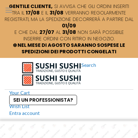
GENTILE CLIENTE,
SI AVVISA CHE GLI ORDINI INSERITI
TRA IL
17/08
E IL
31/08
VERRANNO REGOLARMENTE
REGISTRATI, MA LA SPEDIZIONE DECORRERÀ A PARTIRE DAL
01/09
E CHE DAL
27/07
AL
31/08
NON SARÀ POSSIBILE
INSERIRE ORDINI CON RITIRO IN NEGOZIO.
❄️ NEL MESE DI AGOSTO SARANNO SOSPESE LE
SPEDIZIONI DEI PRODOTTI CONGELATI
Search
Your Cart
SEI UN PROFESSIONISTA?
Wish List
Entra
account
S
k
Home
Lux S Combo scatole per sushi take away
S
i
k