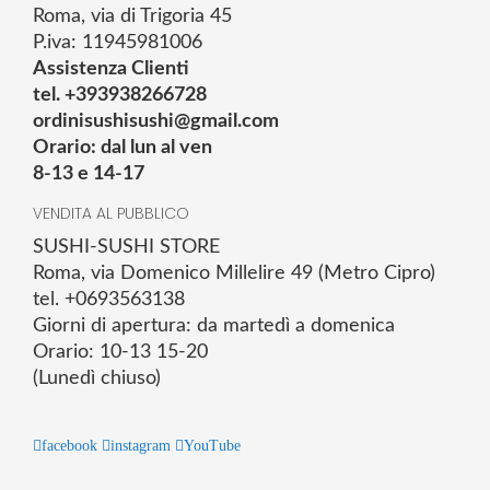
Roma, via di Trigoria 45
P.iva: 11945981006
Assistenza Clienti
tel. +393938266728
ordinisushisushi@gmail.com
Orario: dal lun al ven
8-13 e 14-17
VENDITA AL PUBBLICO
SUSHI-SUSHI STORE
Roma, via Domenico Millelire 49 (Metro Cipro)
tel. +0693563138
Giorni di apertura: da martedì a domenica
Orario: 10-13 15-20
(Lunedì chiuso)
facebook
instagram
YouTube