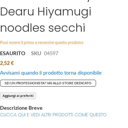
i
Dearu Hiyamugi
e
p
s
t
g
noodles secchi
o
a
t
l
h
l
Puoi essere il primo a recensire questo prodotto
e
e
b
ESAURITO
SKU
04597
r
e
y
2,52 €
g
i
Avvisami quando il prodotto torna disponibile
n
SEI UN PROFESSIONISTA? VAI ALLO STORE DEDICATO
n
i
Aggiungi ai preferiti
n
g
Descrizione Breve
o
CLICCA QUI E VEDI ALTRI PRODOTTI COME QUESTO
f
t