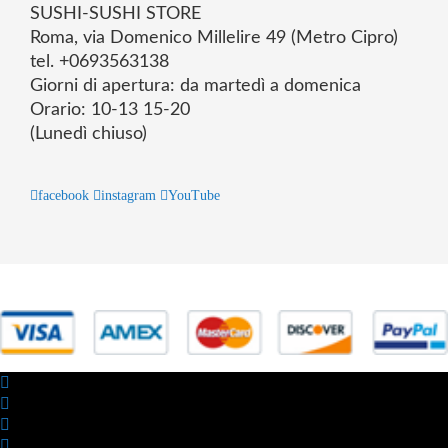
SUSHI-SUSHI STORE
Roma, via Domenico Millelire 49 (Metro Cipro)
tel. +0693563138
Giorni di apertura: da martedì a domenica
Orario: 10-13 15-20
(Lunedì chiuso)
facebook
instagram
YouTube
© 2025 Powered by studiofuturoma.com - Sushi-Sushi srl Via di
Trigoria,45 Roma P.IVA 11945981006