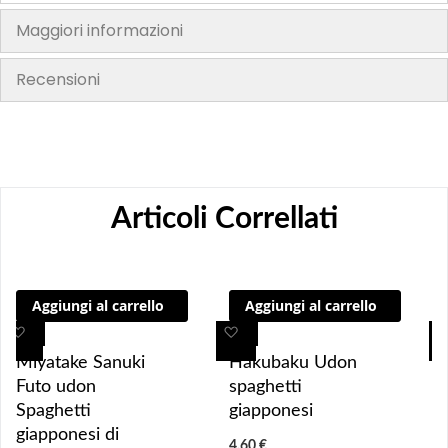
Maggiori informazioni
Recensioni
Articoli Correllati
Aggiungi al carrello
Aggiungi al carrello
A
A
A
A
g
g
g
g
Miyatake Sanuki
Hakubaku Udon
g
g
g
g
Futo udon
spaghetti
i
i
i
i
Spaghetti
giapponesi
u
u
u
u
giapponesi di
4,60 €