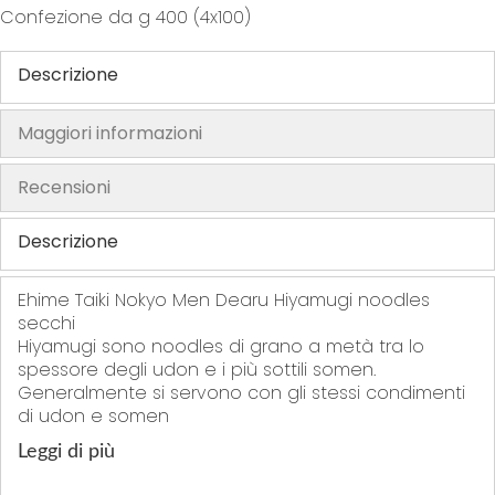
Confezione da g 400 (4x100)
h
e
Descrizione
i
m
Maggiori informazioni
a
g
e
Recensioni
s
g
Descrizione
a
l
Ehime Taiki Nokyo Men Dearu Hiyamugi noodles
l
secchi
e
Hiyamugi sono noodles di grano a metà tra lo
spessore degli udon e i più sottili somen.
r
Generalmente si servono con gli stessi condimenti
y
di udon e somen
Leggi di più