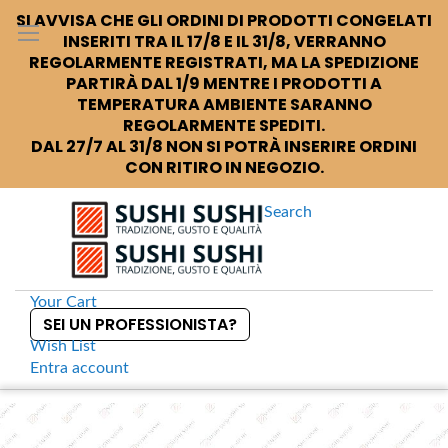
SI AVVISA CHE GLI ORDINI DI PRODOTTI CONGELATI
INSERITI TRA IL 17/8 E IL 31/8, VERRANNO
REGOLARMENTE REGISTRATI, MA LA SPEDIZIONE
PARTIRÀ DAL 1/9 MENTRE I PRODOTTI A
TEMPERATURA AMBIENTE SARANNO
REGOLARMENTE SPEDITI.
DAL 27/7 AL 31/8 NON SI POTRÀ INSERIRE ORDINI
CON RITIRO IN NEGOZIO.
Search
Your Cart
SEI UN PROFESSIONISTA?
Wish List
Entra
account
S
k
Home
Ehime Taiki Nokyo Men Dearu Hiyamugi noodles secchi
S
i
k