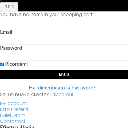
You have no items in your shopping cart
Email
Password
Ricordami
Entra
Hai dimenticato la Password?
Sei un nuovo cliente?
Clicca qui.
My account
Lista Preferiti
I Miei Ordini
Contattaci
Effettua il login