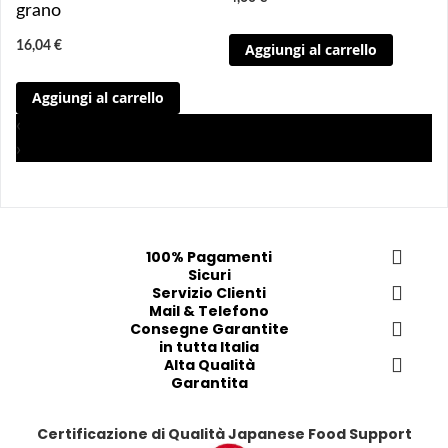
n
n
n
n
grano
g
g
g
g
16,04 €
Aggiungi al carrello
i 
i 
i
i
a
a
a
a
Aggiungi al carrello
i 
i 
i
i
p
p
p
p
‹
r
r
r
r
›
e
e
e
e
f
f
f
f
e
e
e
e
r
r
r
r
100% Pagamenti
i
i
i
i
Sicuri
t
t
Servizio Clienti
t
t
Mail & Telefono
i
i
i
i
Consegne Garantite
in tutta Italia
Alta Qualità
Garantita
Certificazione di Qualità Japanese Food Support