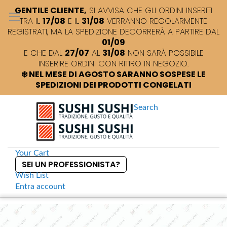
GENTILE CLIENTE,
SI AVVISA CHE GLI ORDINI INSERITI
TRA IL
17/08
E IL
31/08
VERRANNO REGOLARMENTE
REGISTRATI, MA LA SPEDIZIONE DECORRERÀ A PARTIRE DAL
01/09
E CHE DAL
27/07
AL
31/08
NON SARÀ POSSIBILE
INSERIRE ORDINI CON RITIRO IN NEGOZIO.
❄️ NEL MESE DI AGOSTO SARANNO SOSPESE LE
SPEDIZIONI DEI PRODOTTI CONGELATI
Search
Your Cart
SEI UN PROFESSIONISTA?
Wish List
Entra
account
S
k
Home
Contenitore trasparente con coperchio
S
i
k