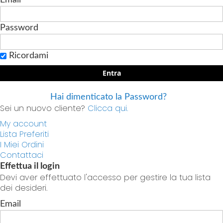
Password
Ricordami
Entra
Hai dimenticato la Password?
Sei un nuovo cliente?
Clicca qui.
My account
Lista Preferiti
I Miei Ordini
Contattaci
Effettua il login
Devi aver effettuato l'accesso per gestire la tua lista
dei desideri.
Email