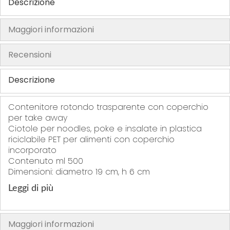
Descrizione
r
r
r
r
i
i
i
i
Maggiori informazioni
t
t
t
t
i
i
i
i
Recensioni
Descrizione
Contenitore rotondo trasparente con coperchio
per take away
Ciotole per noodles, poke e insalate in plastica
riciclabile PET per alimenti con coperchio
incorporato
Contenuto ml 500
Dimensioni: diametro 19 cm, h 6 cm
Leggi di più
Maggiori informazioni