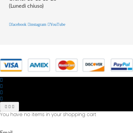
(Lunedì chiuso)
facebook
instagram
YouTube
© 2025 Powered by studiofuturoma.com - Sushi-Sushi srl Via di
Trigoria,45 Roma P.IVA 11945981006
You have no items in your shopping cart
Email