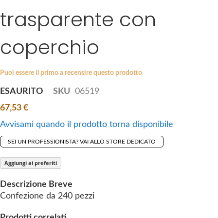
i
trasparente con
e
p
s
t
g
coperchio
o
a
t
l
h
l
Puoi essere il primo a recensire questo prodotto
e
e
b
ESAURITO
SKU
06519
r
e
y
67,53 €
g
i
Avvisami quando il prodotto torna disponibile
n
SEI UN PROFESSIONISTA? VAI ALLO STORE DEDICATO
n
i
Aggiungi ai preferiti
n
g
Descrizione Breve
o
Confezione da 240 pezzi
f
t
Prodotti correlati