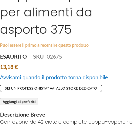
i
per alimenti da
e
p
s
t
g
asporto 375
o
a
t
l
h
l
Puoi essere il primo a recensire questo prodotto
e
e
b
ESAURITO
SKU
02675
r
e
y
13,18 €
g
i
Avvisami quando il prodotto torna disponibile
n
SEI UN PROFESSIONISTA? VAI ALLO STORE DEDICATO
n
i
Aggiungi ai preferiti
n
g
Descrizione Breve
o
Confezione da 42 ciotole complete coppa+coperchio
f
t