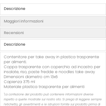
h
Descrizione
e
i
Maggiori informazioni
m
a
Recensioni
g
e
Descrizione
s
g
Contenitore per take away in plastica trasparente
a
per alimenti.
l
Coppa trasparente con coperchio ad incastro per
l
insalate, riso, paste fredde e noodles take away
e
Dimensioni diametro cm 13x6
r
Capienza 375 ml
y
Materiale plastica trasparente per alimenti
"La confezione del prodotto può contenere informazioni diverse
rispetto a quelle mostrate sul nostro sito. Si prega di leggere sempre
l’etichetta, gli avvertimenti e le istruzioni fornite sul prodotto prima di