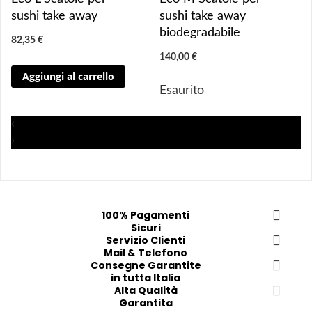
g
g
g
g
sushi take away
sushi take away
i
i
i
i
biodegradabile
82,35 €
u
u
u
u
140,00 €
n
n
n
n
Aggiungi al carrello
g
g
g
g
Esaurito
i 
i 
i
i
a
a
a
a
‹
i 
i 
i
i
›
p
p
p
p
r
r
r
r
e
e
e
e
f
f
f
f
e
e
e
e
100% Pagamenti
Sicuri
r
r
r
r
Servizio Clienti
i
i
i
i
Mail & Telefono
t
t
t
t
Consegne Garantite
in tutta Italia
i
i
i
i
Alta Qualità
Garantita