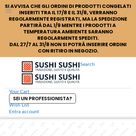
SI AVVISA CHE GLI ORDINI DI PRODOTTI CONGELATI
INSERITI TRA IL 17/8 E IL 31/8, VERRANNO
REGOLARMENTE REGISTRATI, MA LA SPEDIZIONE
PARTIRÀ DAL 1/9 MENTRE I PRODOTTI A
TEMPERATURA AMBIENTE SARANNO
REGOLARMENTE SPEDITI.
DAL 27/7 AL 31/8 NON SI POTRÀ INSERIRE ORDINI
CON RITIRO IN NEGOZIO.
Search
Your Cart
SEI UN PROFESSIONISTA?
Wish List
Entra
account
S
k
Home
Coppa trasparente per alimenti da asporto 375
S
i
k