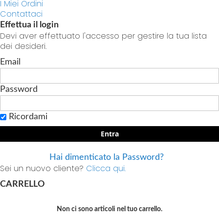
I Miei Ordini
Contattaci
Effettua il login
Devi aver effettuato l'accesso per gestire la tua lista
dei desideri.
Email
Password
Ricordami
Entra
Hai dimenticato la Password?
Sei un nuovo cliente?
Clicca qui.
CARRELLO
Non ci sono articoli nel tuo carrello.