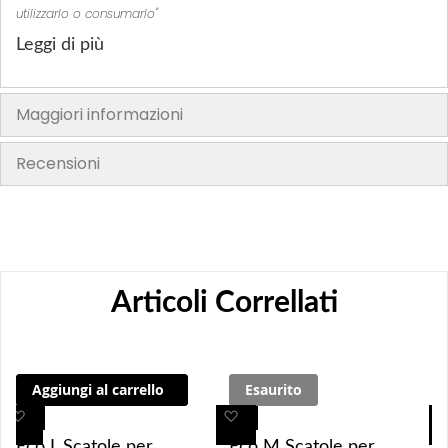
utilizzarlo o consumarlo"
Leggi di più
Maggiori informazioni
Recensioni
Articoli Correllati
Aggiungi al carrello
Esaurito
A
A
A
A
g
g
g
g
Eco L Scatole per
Eco M Scatole per