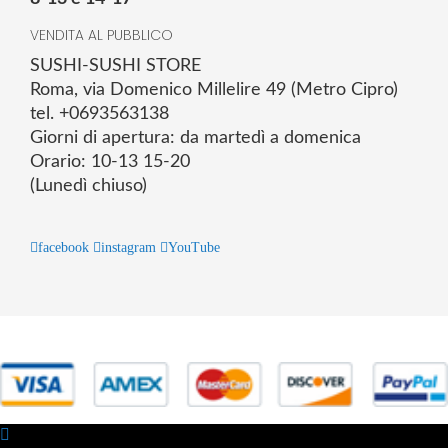
VENDITA AL PUBBLICO
SUSHI-SUSHI STORE
Roma, via Domenico Millelire 49 (Metro Cipro)
tel. +0693563138
Giorni di apertura: da martedì a domenica
Orario: 10-13 15-20
(Lunedì chiuso)
facebook
instagram
YouTube
© 2025 Powered by studiofuturoma.com - Sushi-Sushi srl Via di
Trigoria,45 Roma P.IVA 11945981006