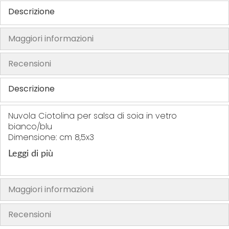
e
e
e
e
Descrizione
r
r
f
r
i
i
e
i
Maggiori informazioni
t
t
r
t
i
i
i
i
Recensioni
t
i
Descrizione
Nuvola Ciotolina per salsa di soia in vetro
bianco/blu
Dimensione: cm 8,5x3
Leggi di più
Maggiori informazioni
Recensioni