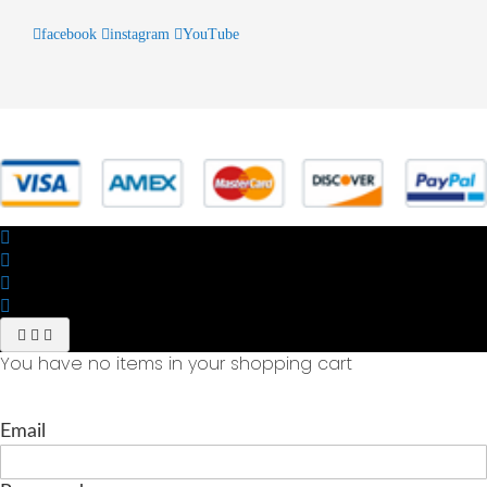
facebook
instagram
YouTube
© 2025 Powered by studiofuturoma.com - Sushi-Sushi srl Via di
Trigoria,45 Roma P.IVA 11945981006
You have no items in your shopping cart
Email