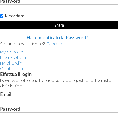
Password
Ricordami
Entra
Hai dimenticato la Password?
Sei un nuovo cliente?
Clicca qui.
My account
Lista Preferiti
I Miei Ordini
Contattaci
Effettua il login
Devi aver effettuato l'accesso per gestire la tua lista
dei desideri.
Email
Password