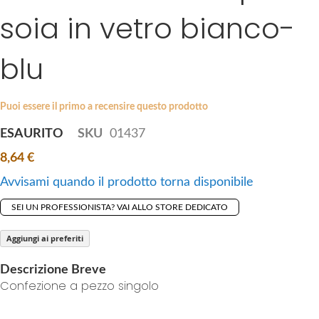
i
soia in vetro bianco-
e
p
s
t
g
blu
o
a
t
l
h
l
Puoi essere il primo a recensire questo prodotto
e
e
b
ESAURITO
SKU
01437
r
e
y
8,64 €
g
i
Avvisami quando il prodotto torna disponibile
n
SEI UN PROFESSIONISTA? VAI ALLO STORE DEDICATO
n
i
Aggiungi ai preferiti
n
g
Descrizione Breve
o
Confezione a pezzo singolo
f
t