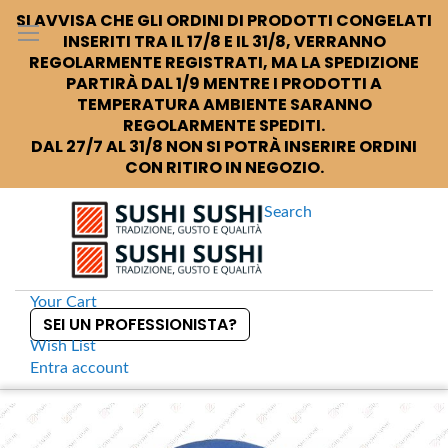
SI AVVISA CHE GLI ORDINI DI PRODOTTI CONGELATI
INSERITI TRA IL 17/8 E IL 31/8, VERRANNO
REGOLARMENTE REGISTRATI, MA LA SPEDIZIONE
PARTIRÀ DAL 1/9 MENTRE I PRODOTTI A
TEMPERATURA AMBIENTE SARANNO
REGOLARMENTE SPEDITI.
DAL 27/7 AL 31/8 NON SI POTRÀ INSERIRE ORDINI
CON RITIRO IN NEGOZIO.
Search
Your Cart
SEI UN PROFESSIONISTA?
Wish List
Entra
account
S
k
Home
Nuvola Ciotolina per soia in vetro bianco-blu
S
i
k