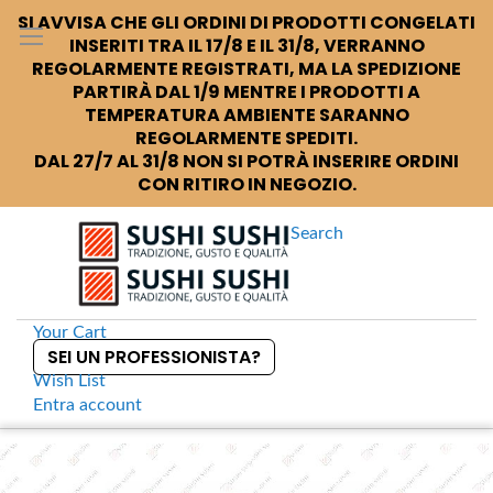
SI AVVISA CHE GLI ORDINI DI PRODOTTI CONGELATI
INSERITI TRA IL 17/8 E IL 31/8, VERRANNO
REGOLARMENTE REGISTRATI, MA LA SPEDIZIONE
PARTIRÀ DAL 1/9 MENTRE I PRODOTTI A
TEMPERATURA AMBIENTE SARANNO
REGOLARMENTE SPEDITI.
DAL 27/7 AL 31/8 NON SI POTRÀ INSERIRE ORDINI
CON RITIRO IN NEGOZIO.
Search
Your Cart
SEI UN PROFESSIONISTA?
Wish List
Entra
account
S
k
Home
Ciotola per riso nero marrone
S
i
k