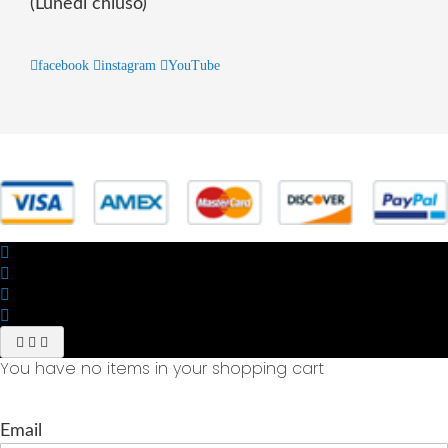
(Lunedì chiuso)
facebook
instagram
YouTube
© 2025 Powered by studiofuturoma.com - Sushi-Sushi srl Via di
Trigoria,45 Roma P.IVA 11945981006
You have no items in your shopping cart
Email