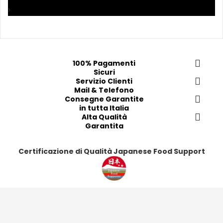
p
p
p
p
›
r
r
r
r
e
e
e
e
f
f
f
f
e
e
e
e
100% Pagamenti
r
r
r
r
Sicuri
i
i
Servizio Clienti
i
i
Mail & Telefono
t
t
t
t
Consegne Garantite
i
i
i
i
in tutta Italia
Alta Qualità
Garantita
Certificazione di Qualità Japanese Food Support