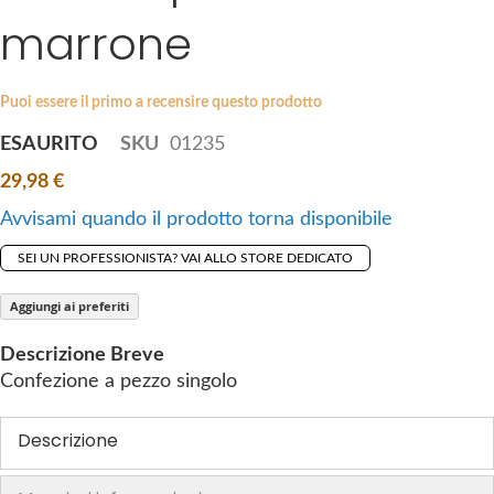
i
marrone
e
p
s
t
g
o
a
Puoi essere il primo a recensire questo prodotto
t
l
ESAURITO
SKU
01235
h
l
e
29,98 €
e
b
r
Avvisami quando il prodotto torna disponibile
e
y
g
SEI UN PROFESSIONISTA? VAI ALLO STORE DEDICATO
i
n
Aggiungi ai preferiti
n
Descrizione Breve
i
Confezione a pezzo singolo
n
g
Descrizione
o
f
t