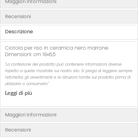
Maggiori informazioni
h
e
Recensioni
i
m
Descrizione
a
g
Ciotola per riso in ceramica nero marrone
e
Dimensioni: cm 19x6,5
s
"La confezione del prodotto può contenere informazioni diverse
g
rispetto a quelle mostrate sul nostro sito. Si prega di leggere sempre
a
l’etichetta, gli avvertimenti e le istruzioni fornite sul prodotto prima di
l
utilizzarlo o consumarlo"
l
Leggi di più
e
r
y
Maggiori informazioni
Recensioni