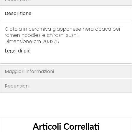
h
Descrizione
e
i
m
Ciotola in ceramica giapponese nera opaca per
ramen noodles e chirashi sushi.
a
Dimensione cm 20,4x7,5
g
e
Leggi di più
s
g
a
Maggiori informazioni
l
l
Recensioni
e
r
y
Articoli Correllati