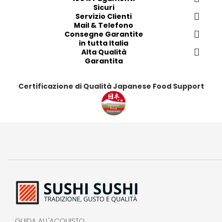
r
r
r
r
Sicuri
i
i
Servizio Clienti
i
i
Mail & Telefono
t
t
t
t
Consegne Garantite
i
i
i
i
in tutta Italia
Alta Qualità
Garantita
Certificazione di Qualità Japanese Food Support
GUIDA ALL'ACQUISTO