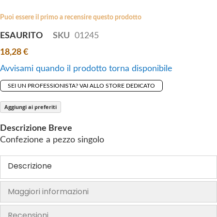
i
e
p
Puoi essere il primo a recensire questo prodotto
s
t
g
ESAURITO
SKU
01245
o
a
18,28 €
t
l
h
l
Avvisami quando il prodotto torna disponibile
e
e
SEI UN PROFESSIONISTA? VAI ALLO STORE DEDICATO
b
r
e
y
Aggiungi ai preferiti
g
i
Descrizione Breve
n
Confezione a pezzo singolo
n
i
Descrizione
n
g
Maggiori informazioni
o
f
Recensioni
t