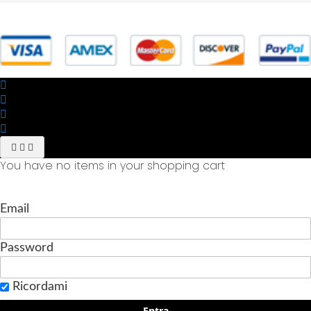
© 2025 Powered by studiofuturoma.com - Sushi-Sushi srl Via di
Trigoria,45 Roma P.IVA 11945981006
You have no items in your shopping cart
Email
Password
Ricordami
Entra