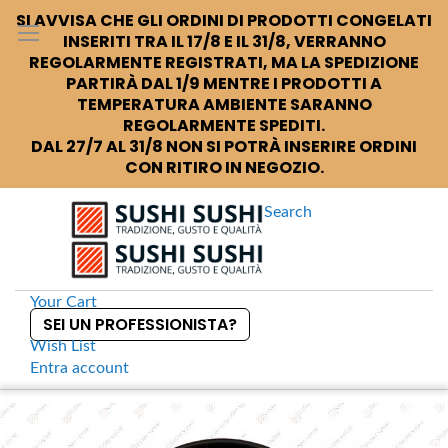
SI AVVISA CHE GLI ORDINI DI PRODOTTI CONGELATI
INSERITI TRA IL 17/8 E IL 31/8, VERRANNO
REGOLARMENTE REGISTRATI, MA LA SPEDIZIONE
PARTIRÀ DAL 1/9 MENTRE I PRODOTTI A
TEMPERATURA AMBIENTE SARANNO
REGOLARMENTE SPEDITI.
DAL 27/7 AL 31/8 NON SI POTRÀ INSERIRE ORDINI
CON RITIRO IN NEGOZIO.
Search
Your Cart
SEI UN PROFESSIONISTA?
Wish List
Entra
account
S
k
Home
Ciotola nera 20
S
i
k