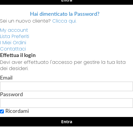
Hai dimenticato la Password?
Sei un nuovo cliente?
Clicca qui.
My account
Lista Preferiti
I Miei Ordini
Contattaci
Effettua il login
Devi aver effettuato l'accesso per gestire la tua lista
dei desideri.
Email
Password
Ricordami
Entra