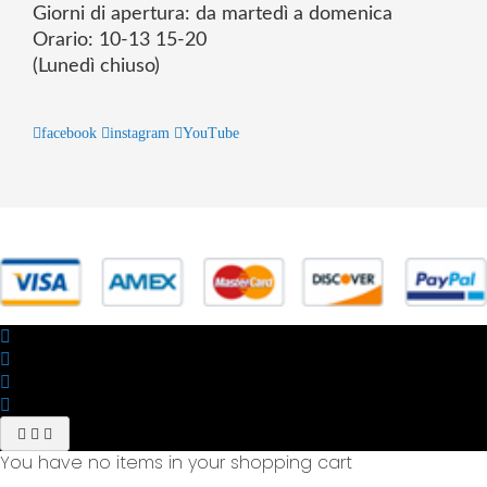
Giorni di apertura: da martedì a domenica
Orario: 10-13 15-20
(Lunedì chiuso)
facebook
instagram
YouTube
© 2025 Powered by studiofuturoma.com - Sushi-Sushi srl Via di
Trigoria,45 Roma P.IVA 11945981006
You have no items in your shopping cart