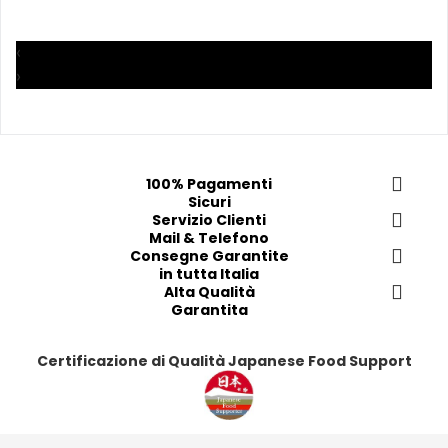
i 
i 
i
i
a
a
a
a
i 
i 
i
i
‹
p
p
p
p
›
r
r
r
r
e
e
e
e
f
f
f
f
e
e
e
e
100% Pagamenti
r
r
r
r
Sicuri
i
i
Servizio Clienti
i
i
Mail & Telefono
t
t
t
t
Consegne Garantite
i
i
i
i
in tutta Italia
Alta Qualità
Garantita
Certificazione di Qualità Japanese Food Support