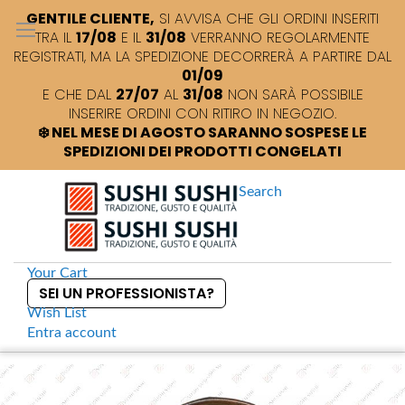
GENTILE CLIENTE,
SI AVVISA CHE GLI ORDINI INSERITI
TRA IL
17/08
E IL
31/08
VERRANNO REGOLARMENTE
REGISTRATI, MA LA SPEDIZIONE DECORRERÀ A PARTIRE DAL
01/09
E CHE DAL
27/07
AL
31/08
NON SARÀ POSSIBILE
INSERIRE ORDINI CON RITIRO IN NEGOZIO.
❄️ NEL MESE DI AGOSTO SARANNO SOSPESE LE
SPEDIZIONI DEI PRODOTTI CONGELATI
Search
Your Cart
SEI UN PROFESSIONISTA?
Wish List
Entra
account
S
k
Home
Silver Glass Moon Ciotola ceramica 15 cm
S
i
k