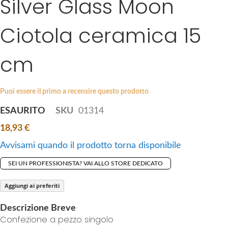
Silver Glass Moon
k
e
i
s
Ciotola ceramica 15
p
g
t
a
cm
o
l
t
l
h
e
Puoi essere il primo a recensire questo prodotto
e
r
b
y
ESAURITO
SKU
01314
e
18,93 €
g
i
Avvisami quando il prodotto torna disponibile
n
SEI UN PROFESSIONISTA? VAI ALLO STORE DEDICATO
n
i
Aggiungi ai preferiti
n
g
Descrizione Breve
o
Confezione a pezzo singolo