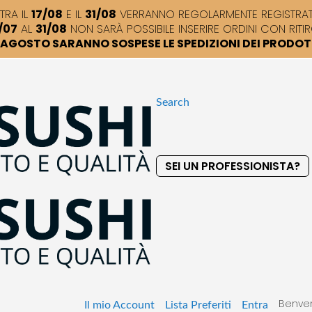
TRA IL
17/08
E IL
31/08
VERRANNO REGOLARMENTE REGISTRATI,
/07
AL
31/08
NON SARÀ POSSIBILE INSERIRE ORDINI CON RITIR
DI AGOSTO SARANNO SOSPESE LE SPEDIZIONI DEI PRODO
Search
SEI UN PROFESSIONISTA?
S
k
i
p
t
o
C
o
Benven
n
Il mio Account
Lista Preferiti
Entra