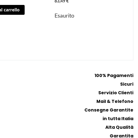
83,49 €
n
n
E
l carrello
g
g
Esaurito
i
i
a
a
i
i
p
p
r
r
e
e
f
f
e
e
100% Pagamenti
r
r
Sicuri
i
i
t
t
Servizio Clienti
i
i
Mail & Telefono
Consegne Garantite
in tutta Italia
Alta Qualità
Garantita