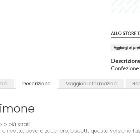
d
o
S
f
k
t
i
ALLO STORE 
h
p
e
Aggiungi ai pref
t
i
o
m
Descrizion
t
a
Confezione 
h
g
e
e
oni
Descrizione
Maggiori informazioni
Re
b
s
e
g
g
limone
a
i
l
n
l
 più strati.
n
e
icotta, uova e zucchero, biscotti, questa versione fusi
i
r
n