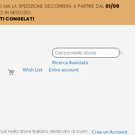
 MA LA SPEDIZIONE DECORRERÀ A PARTIRE DAL
01/09
O IN NEGOZIO.
TTI CONGELATI
S
e
a
Ricerca Avanzata
r
Your Cart
Wish List
Entra
account
c
h
uti nello Store Italiano dedicato al Sushi
Crea un Account