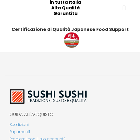
i
i
in tutta Italia
Alta Qualità
Garantita
Certificazione di Qualità Japanese Food Support
GUIDA ALL'ACQUISTO
Spedizioni
Pagamenti
Problemi con il tuo account?