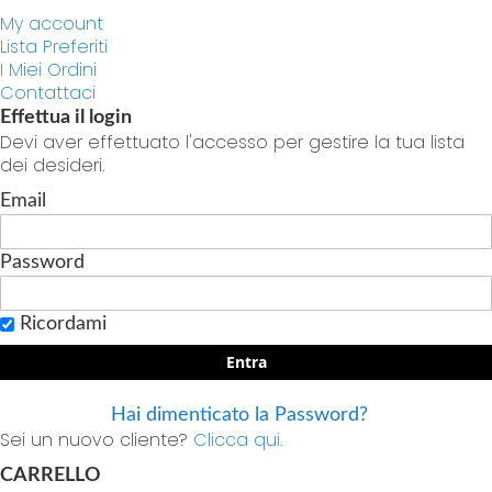
My account
Lista Preferiti
I Miei Ordini
Contattaci
Effettua il login
Devi aver effettuato l'accesso per gestire la tua lista
dei desideri.
Email
Password
Ricordami
Entra
Hai dimenticato la Password?
Sei un nuovo cliente?
Clicca qui.
CARRELLO