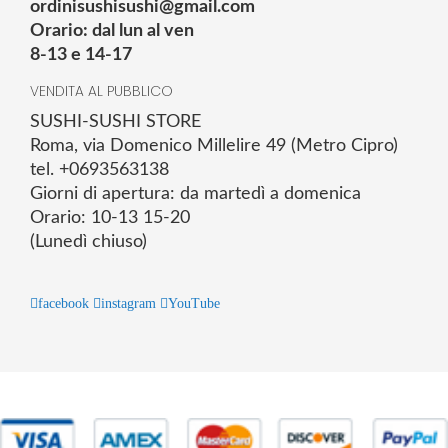
ordinisushisushi@gmail.com
Orario: dal lun al ven
8-13 e 14-17
VENDITA AL PUBBLICO
SUSHI-SUSHI STORE
Roma, via Domenico Millelire 49 (Metro Cipro)
tel. +0693563138
Giorni di apertura: da martedì a domenica
Orario: 10-13 15-20
(Lunedì chiuso)
facebook
instagram
YouTube
© 2025 Powered by studiofuturoma.com - Sushi-Sushi srl Via di
Trigoria,45 Roma P.IVA 11945981006