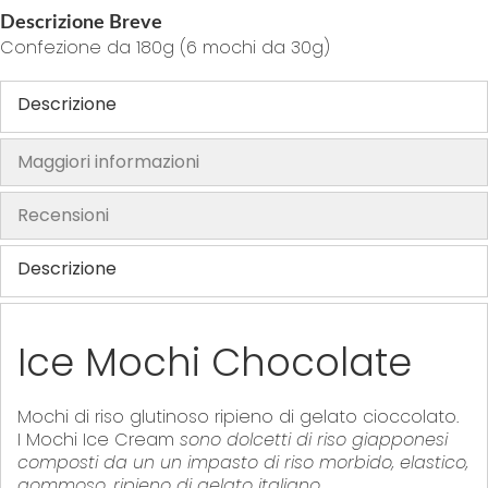
o
Descrizione Breve
f
Confezione da 180g (6 mochi da 30g)
t
h
Descrizione
e
i
Maggiori informazioni
m
a
Recensioni
g
e
Descrizione
s
g
a
Ice Mochi Chocolate
l
l
e
Mochi di riso glutinoso ripieno di gelato cioccolato.
r
I Mochi Ice Cream
sono dolcetti di riso giapponesi
composti da un un impasto di riso morbido, elastico,
y
gommoso, ripieno di gelato italiano.