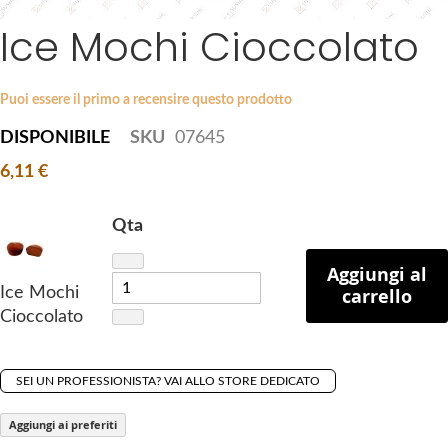
a
Ice Mochi Cioccolato
S
g
k
e
i
s
p
Puoi essere il primo a recensire questo prodotto
g
t
a
DISPONIBILE
SKU
07645
o
l
6,11 €
t
l
h
e
e
Qta
r
b
y
e
Aggiungi al
Ice Mochi
carrello
g
Cioccolato
i
n
n
SEI UN PROFESSIONISTA? VAI ALLO STORE DEDICATO
i
n
Aggiungi ai preferiti
g