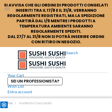
SI AVVISA CHE GLI ORDINI DI PRODOTTI CONGELATI
INSERITI TRA IL 17/8 E IL 31/8, VERRANNO
REGOLARMENTE REGISTRATI, MA LA SPEDIZIONE
PARTIRÀ DAL 1/9 MENTRE I PRODOTTI A
TEMPERATURA AMBIENTE SARANNO
REGOLARMENTE SPEDITI.
DAL 27/7 AL 31/8 NON SI POTRÀ INSERIRE ORDINI
CON RITIRO IN NEGOZIO.
Search
Your Cart
SEI UN PROFESSIONISTA?
Wish List
Entra
account
S
k
Home
Ice Mochi Cioccolato
i