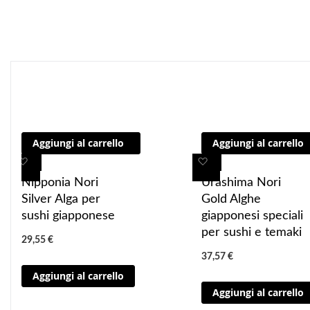
Aggiungi al carrello
Aggiungi al carrello
A
A
A
A
g
g
g
g
Nipponia Nori
Urashima Nori
g
g
g
g
Silver Alga per
Gold Alghe
i
i
i
i
sushi giapponese
giapponesi speciali
u
u
u
u
per sushi e temaki
29,55 €
n
n
n
n
37,57 €
g
g
g
g
Aggiungi al carrello
i
i
i
i
Aggiungi al carrello
a
a
a
a