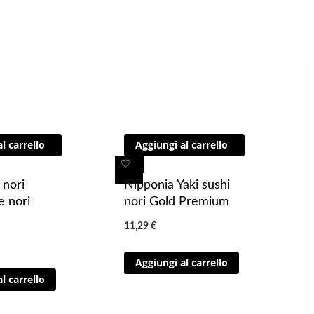
l carrello
Aggiungi al carrello
A
A
g
g
 nori
Nipponia Yaki sushi
N
g
g
e nori
nori Gold Premium
n
i
i
p
11,29 €
u
u
9
n
n
Aggiungi al carrello
g
g
E
l carrello
i
i
a
a