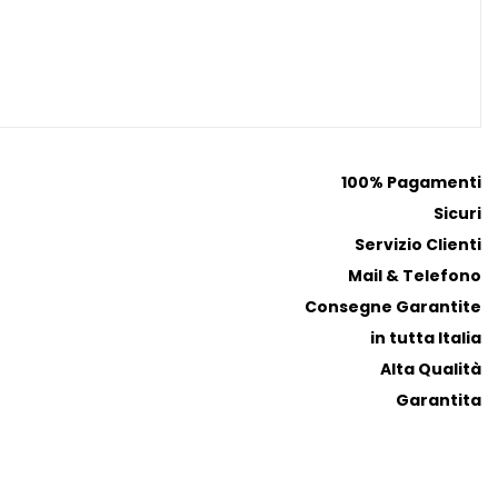
i
i
p
p
r
r
e
e
f
f
e
e
r
r
100% Pagamenti
i
i
Sicuri
t
t
i
i
Servizio Clienti
Mail & Telefono
Consegne Garantite
in tutta Italia
Alta Qualità
Garantita