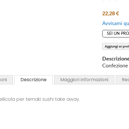
o
S
f
k
22,28 €
t
i
h
Avvisami qu
p
e
t
SEI UN PR
i
o
m
Aggiungi ai pref
t
a
h
g
Descrizion
e
e
Confezione 
b
s
e
g
oni
Descrizione
Maggiori informazioni
Re
g
a
i
l
n
pellicola per temaki sushi take away.
l
n
e
i
r
n
y
g