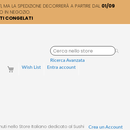
 MA LA SPEDIZIONE DECORRERÀ A PARTIRE DAL
01/09
O IN NEGOZIO.
TTI CONGELATI
S
e
a
Ricerca Avanzata
r
Your Cart
Wish List
Entra
account
c
h
uti nello Store Italiano dedicato al Sushi
Crea un Account