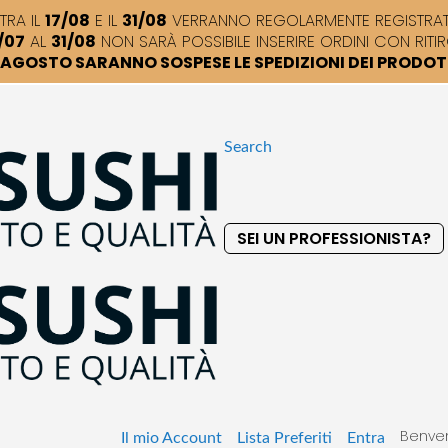
TRA IL
17/08
E IL
31/08
VERRANNO REGOLARMENTE REGISTRATI,
/07
AL
31/08
NON SARÀ POSSIBILE INSERIRE ORDINI CON RITIR
DI AGOSTO SARANNO SOSPESE LE SPEDIZIONI DEI PRODO
Search
SEI UN PROFESSIONISTA?
S
k
i
p
t
o
C
o
Benven
n
Il mio Account
Lista Preferiti
Entra