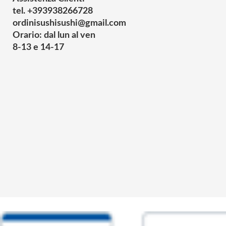
tel. +393938266728
ordinisushisushi@gmail.com
Orario: dal lun al ven
8-13 e 14-17
© 2025 Powered by studiofuturoma.com - Sushi-Sushi srl Via di Trigor