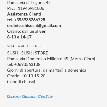
Roma, via di Trigoria 45
P.iva: 11945981006
Assistenza Clienti
tel. +393938266728
ordinisushisushi@gmail.com
Orario: dal lun al ven
8-13 e 14-17
VENDITA AL PUBBLICO
SUSHI-SUSHI STORE
Roma, via Domenico Millelire 49 (Metro Cipro)
tel. +0693563138
Giorni di apertura: da martedì a domenica
Orario: 10-13 15-20
(Lunedì chiuso)
facebook
instagram
YouTube