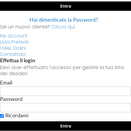
Entra
Hai dimenticato la Password?
Sei un nuovo cliente?
Clicca qui.
My account
Lista Preferiti
I Miei Ordini
Contattaci
Effettua il login
Devi aver effettuato l'accesso per gestire la tua lista
dei desideri.
Email
Password
Ricordami
Entra