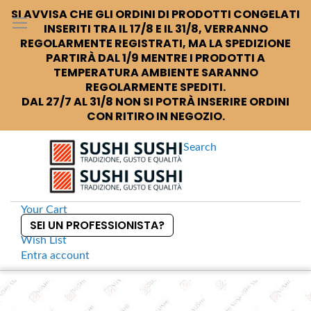
SI AVVISA CHE GLI ORDINI DI PRODOTTI CONGELATI
INSERITI TRA IL 17/8 E IL 31/8, VERRANNO
REGOLARMENTE REGISTRATI, MA LA SPEDIZIONE
PARTIRÀ DAL 1/9 MENTRE I PRODOTTI A
TEMPERATURA AMBIENTE SARANNO
REGOLARMENTE SPEDITI.
DAL 27/7 AL 31/8 NON SI POTRÀ INSERIRE ORDINI
CON RITIRO IN NEGOZIO.
Search
Your Cart
SEI UN PROFESSIONISTA?
Wish List
Entra
account
S
k
Home
Mikuniya Yakinori Gold Alghe per sushi
S
i
k