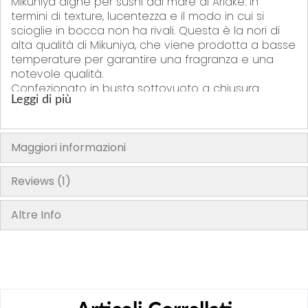
Mikuniya alghe per sushi dal mare di Ariake. In
termini di texture, lucentezza e il modo in cui si
scioglie in bocca non ha rivali. Questa è la nori di
alta qualità di Mikuniya, che viene prodotta a basse
temperature per garantire una fragranza e una
notevole qualità.
Confezionato in busta sottovuoto a chiusura
Leggi di più
ermetica per conservare tutto il sapore e la
fragranza.
Mikuniya è un produttore e rivenditore di nori con
Maggiori informazioni
sede a Hiroshima dal 1949.
Durante l'autunno e l'inverno, la stagione della
Reviews
1
raccolta dell'alga, esperti della Mikuniya viaggiano
per le zone di raccolta da nord a sud per trovare la
Altre Info
migliore qualità di nori per i loro prodotti.
Deve essere di buon colore e profumo con una
consistenza croccante. Nella loro fabbrica, quelle
nori vengono accuratamente tostate e
confezionati subito dopo con un fresco profumo di
tostatura.