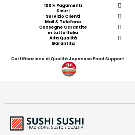
e
e
e
e
100% Pagamenti
r
r
r
r
Sicuri
i
i
Servizio Clienti
i
i
Mail & Telefono
t
t
t
t
Consegne Garantite
i
i
i
i
in tutta Italia
Alta Qualità
Garantita
Certificazione di Qualità Japanese Food Support