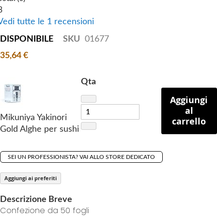
i
3
n
Vedi tutte le 1 recensioni
g
DISPONIBILE
SKU
01677
o
f
35,64 €
t
h
Qta
e
Aggiungi
i
al
m
Mikuniya Yakinori
carrello
a
Gold Alghe per sushi
g
e
s
SEI UN PROFESSIONISTA? VAI ALLO STORE DEDICATO
g
Aggiungi ai preferiti
a
l
Descrizione Breve
l
Confezione da 50 fogli
e