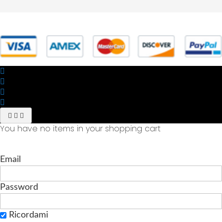
© 2025 Powered by studiofuturoma.com - Sushi-Sushi srl Via di
Trigoria,45 Roma P.IVA 11945981006
You have no items in your shopping cart
Email
Password
Ricordami