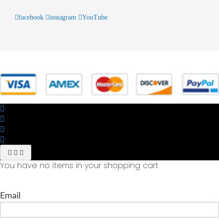
facebook
instagram
YouTube
© 2025 Powered by studiofuturoma.com - Sushi-Sushi srl Via di
Trigoria,45 Roma P.IVA 11945981006
You have no items in your shopping cart
Email