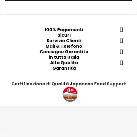
r
r
r
r
e
e
e
e
f
f
f
f
e
e
e
e
100% Pagamenti
r
r
r
r
Sicuri
i
i
Servizio Clienti
i
i
Mail & Telefono
t
t
t
t
Consegne Garantite
i
i
i
i
in tutta Italia
Alta Qualità
Garantita
Certificazione di Qualità Japanese Food Support