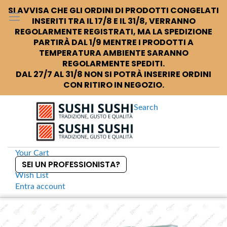
SI AVVISA CHE GLI ORDINI DI PRODOTTI CONGELATI
INSERITI TRA IL 17/8 E IL 31/8, VERRANNO
REGOLARMENTE REGISTRATI, MA LA SPEDIZIONE
PARTIRÀ DAL 1/9 MENTRE I PRODOTTI A
TEMPERATURA AMBIENTE SARANNO
REGOLARMENTE SPEDITI.
DAL 27/7 AL 31/8 NON SI POTRÀ INSERIRE ORDINI
CON RITIRO IN NEGOZIO.
Search
Your Cart
SEI UN PROFESSIONISTA?
Wish List
Entra
account
S
k
Home
Ajinomoto glutammato
S
i
k