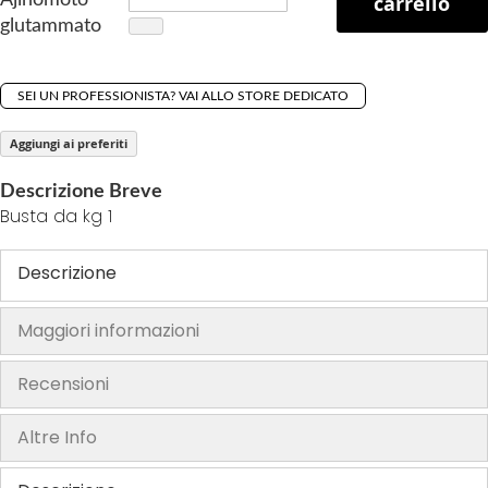
carrello
f
glutammato
t
h
e
SEI UN PROFESSIONISTA? VAI ALLO STORE DEDICATO
i
m
Aggiungi ai preferiti
a
g
Descrizione Breve
Busta da kg 1
e
s
g
Descrizione
a
l
Maggiori informazioni
l
e
Recensioni
r
y
Altre Info