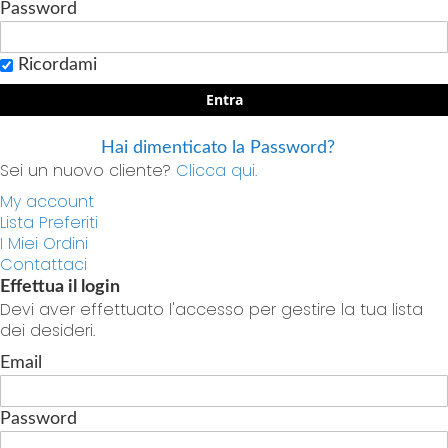
Password
Ricordami
Entra
Hai dimenticato la Password?
Sei un nuovo cliente?
Clicca qui.
My account
Lista Preferiti
I Miei Ordini
Contattaci
Effettua il login
Devi aver effettuato l'accesso per gestire la tua lista
dei desideri.
Email
Password