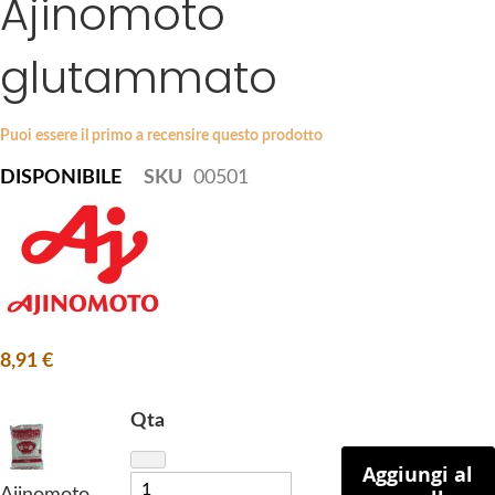
Ajinomoto
k
e
i
s
glutammato
p
g
t
a
o
l
Puoi essere il primo a recensire questo prodotto
t
l
DISPONIBILE
SKU
00501
h
e
e
r
b
y
e
g
i
n
8,91 €
n
i
n
Qta
g
Aggiungi al
o
Ajinomoto