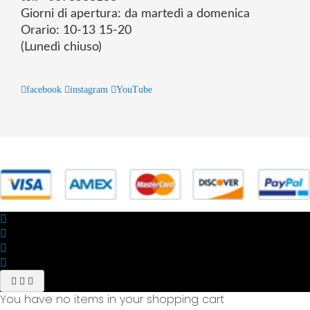
Giorni di apertura: da martedì a domenica
Orario: 10-13 15-20
(Lunedì chiuso)
facebook
instagram
YouTube
© 2025 Powered by studiofuturoma.com - Sushi-Sushi srl Via di
Trigoria,45 Roma P.IVA 11945981006
You have no items in your shopping cart