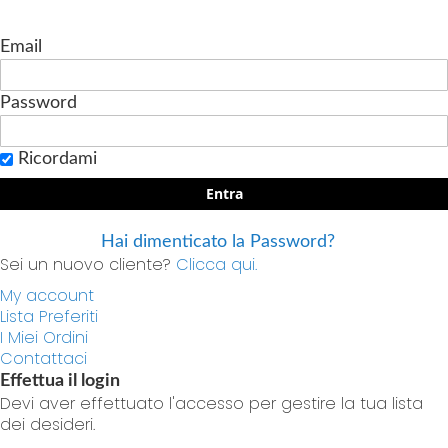
Email
Password
Ricordami
Entra
Hai dimenticato la Password?
Sei un nuovo cliente?
Clicca qui.
My account
Lista Preferiti
I Miei Ordini
Contattaci
Effettua il login
Devi aver effettuato l'accesso per gestire la tua lista
dei desideri.