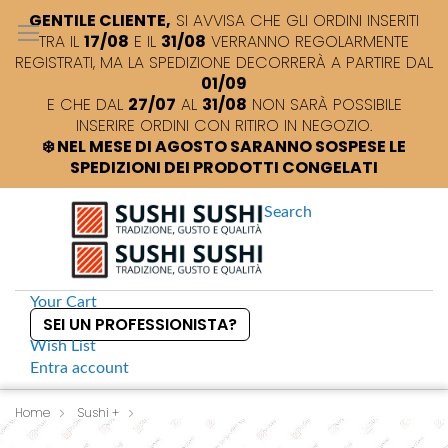
GENTILE CLIENTE,
SI AVVISA CHE GLI ORDINI INSERITI
TRA IL
17/08
E IL
31/08
VERRANNO REGOLARMENTE
REGISTRATI, MA LA SPEDIZIONE DECORRERÀ A PARTIRE DAL
01/09
E CHE DAL
27/07
AL
31/08
NON SARÀ POSSIBILE
INSERIRE ORDINI CON RITIRO IN NEGOZIO.
❄️ NEL MESE DI AGOSTO SARANNO SOSPESE LE
SPEDIZIONI DEI PRODOTTI CONGELATI
Search
Your Cart
SEI UN PROFESSIONISTA?
Wish List
Entra
account
S
k
Home
Sushi +
S
Shibanuma Nama Shoyu Salsa di soia non cotta
i