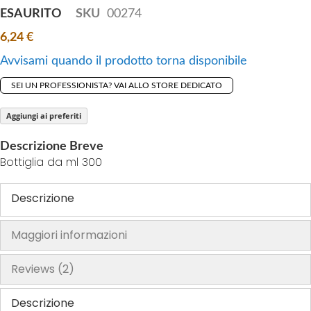
t
ESAURITO
SKU
00274
h
6,24 €
e
i
Avvisami quando il prodotto torna disponibile
m
SEI UN PROFESSIONISTA? VAI ALLO STORE DEDICATO
a
g
Aggiungi ai preferiti
e
s
Descrizione Breve
g
Bottiglia da ml 300
a
l
Descrizione
l
e
Maggiori informazioni
r
y
Reviews
2
Descrizione