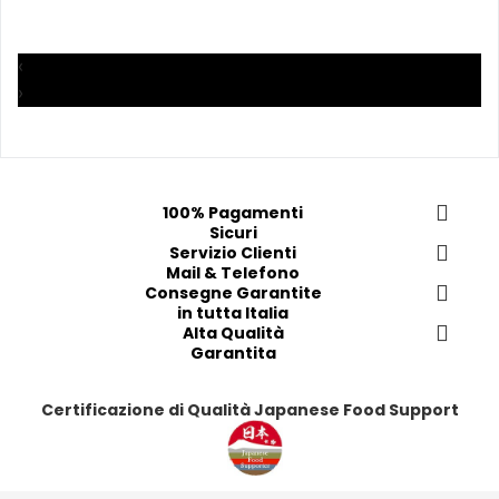
a
a
a
a
i 
i 
i
i
p
p
p
p
‹
r
r
r
r
›
e
e
e
e
f
f
f
f
e
e
e
e
r
r
r
r
100% Pagamenti
i
i
i
i
Sicuri
t
t
Servizio Clienti
t
t
Mail & Telefono
i
i
i
i
Consegne Garantite
in tutta Italia
Alta Qualità
Garantita
Certificazione di Qualità Japanese Food Support