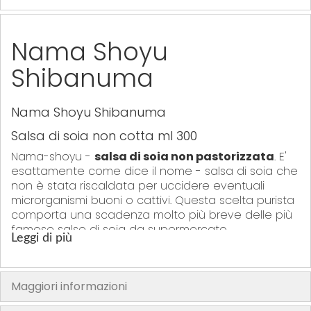
Nama Shoyu
Shibanuma
Nama Shoyu Shibanuma
Salsa di soia non cotta ml 300
Nama-shoyu -
salsa di soia non pastorizzata
. E'
esattamente come dice il nome - salsa di soia che
non è stata riscaldata per uccidere eventuali
microrganismi buoni o cattivi. Questa scelta purista
comporta una scadenza molto più breve delle più
famose salse di soia da supermercato.
Leggi di più
I fans dei cibi naturali preferiscono la salsa “cruda”
perchè si possono apprezzare tutte le sfumature
aromatiche della salsa che più rappresenta il vero
Maggiori informazioni
sapore della cucina giapponese.
La nama-shoyu è una salsa di soia fatta da abili