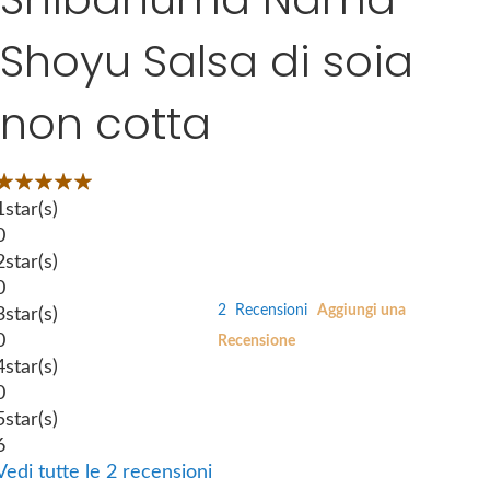
k
g
i
Shoyu Salsa di soia
e
p
s
t
g
non cotta
o
a
t
l
h
l
Valutazione:
e
e
00
100
 of
1
star(s)
b
r
0
e
y
2
star(s)
g
0
i
2
Recensioni
Aggiungi una
3
star(s)
n
0
Recensione
n
4
star(s)
i
0
n
5
star(s)
g
6
o
Vedi tutte le 2 recensioni
f