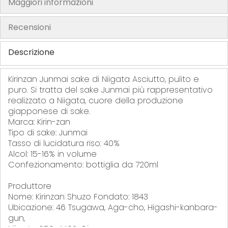
Maggiori informazioni
h
e
Recensioni
i
m
Descrizione
a
g
Kirinzan Junmai sake di Niigata Asciutto, pulito e
e
puro. Si tratta del sake Junmai più rappresentativo
s
realizzato a Niigata, cuore della produzione
g
giapponese di sake.
Marca: Kirin-zan
a
Tipo di sake: Junmai
l
Tasso di lucidatura riso: 40%
l
Alcol: 15-16% in volume
e
Confezionamento: bottiglia da 720ml
r
y
Produttore
Nome: Kirinzan Shuzo Fondato: 1843
Ubicazione: 46 Tsugawa, Aga-cho, Higashi-kanbara-
gun,