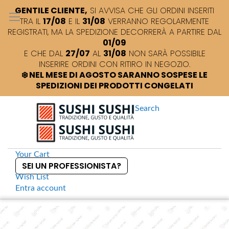
GENTILE CLIENTE,
SI AVVISA CHE GLI ORDINI INSERITI
TRA IL
17/08
E IL
31/08
VERRANNO REGOLARMENTE
REGISTRATI, MA LA SPEDIZIONE DECORRERÀ A PARTIRE DAL
01/09
E CHE DAL
27/07
AL
31/08
NON SARÀ POSSIBILE
INSERIRE ORDINI CON RITIRO IN NEGOZIO.
❄️ NEL MESE DI AGOSTO SARANNO SOSPESE LE
SPEDIZIONI DEI PRODOTTI CONGELATI
Search
Your Cart
SEI UN PROFESSIONISTA?
Wish List
Entra
account
S
k
Home
Sushi +
Kirinzan Junmai sake di Niigata
S
i
k