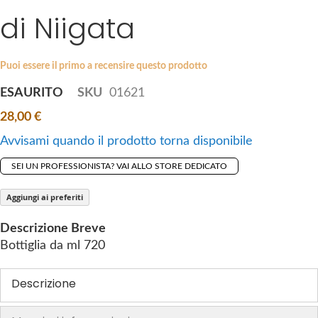
i
di Niigata
e
p
s
t
g
o
a
Puoi essere il primo a recensire questo prodotto
t
l
ESAURITO
SKU
01621
h
l
e
28,00 €
e
b
r
Avvisami quando il prodotto torna disponibile
e
y
g
SEI UN PROFESSIONISTA? VAI ALLO STORE DEDICATO
i
n
Aggiungi ai preferiti
n
Descrizione Breve
i
Bottiglia da ml 720
n
g
Descrizione
o
f
t