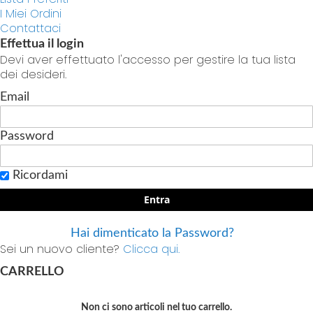
I Miei Ordini
Contattaci
Effettua il login
Devi aver effettuato l'accesso per gestire la tua lista
dei desideri.
Email
Password
Ricordami
Entra
Hai dimenticato la Password?
Sei un nuovo cliente?
Clicca qui.
CARRELLO
Non ci sono articoli nel tuo carrello.