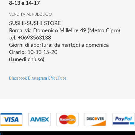
8-13 e 14-17
VENDITA AL PUBBLICO
SUSHI-SUSHI STORE
Roma, via Domenico Millelire 49 (Metro Cipro)
tel. +0693563138
Giorni di apertura: da martedì a domenica
Orario: 10-13 15-20
(Lunedì chiuso)
facebook
instagram
YouTube
© 2025 Powered by studiofuturoma.com - Sushi-Sushi srl Via di
Trigoria,45 Roma P.IVA 11945981006