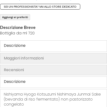
o
SEI UN PROFESSIONISTA? VAI ALLO STORE DEDICATO
f
t
Aggiungi ai preferiti
h
Descrizione Breve
e
Bottiglia da ml 720
i
m
Descrizione
a
g
e
Maggiori informazioni
s
g
Recensioni
a
l
Descrizione
l
e
Nishiyama Hyogo Kotsuzumi Nishimaya Junmai Sake
r
(bevanda di riso fermentato) non pastorizzato
y
congelato