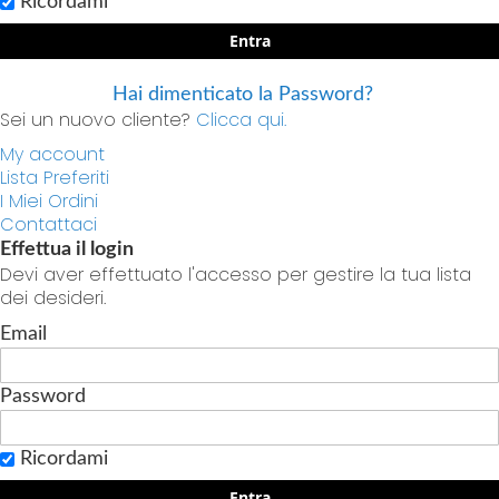
Ricordami
Entra
Hai dimenticato la Password?
Sei un nuovo cliente?
Clicca qui.
My account
Lista Preferiti
I Miei Ordini
Contattaci
Effettua il login
Devi aver effettuato l'accesso per gestire la tua lista
dei desideri.
Email
Password
Ricordami
Entra