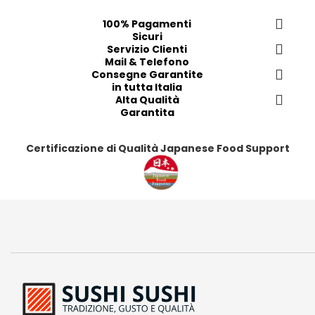
e
e
e
e
100% Pagamenti
r
r
r
r
Sicuri
i
i
Servizio Clienti
i
i
Mail & Telefono
t
t
t
t
Consegne Garantite
i
i
i
i
in tutta Italia
Alta Qualità
Garantita
Certificazione di Qualità Japanese Food Support