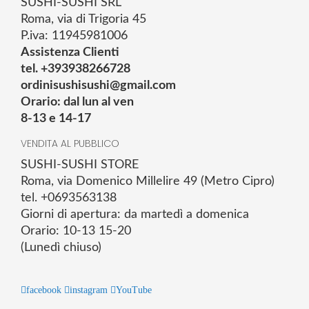
SUSHI-SUSHI SRL
Roma, via di Trigoria 45
P.iva: 11945981006
Assistenza Clienti
tel. +393938266728
ordinisushisushi@gmail.com
Orario: dal lun al ven
8-13 e 14-17
VENDITA AL PUBBLICO
SUSHI-SUSHI STORE
Roma, via Domenico Millelire 49 (Metro Cipro)
tel. +0693563138
Giorni di apertura: da martedì a domenica
Orario: 10-13 15-20
(Lunedì chiuso)
facebook
instagram
YouTube