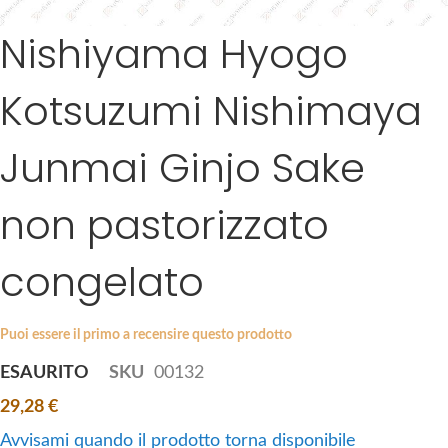
m
Nishiyama Hyogo
S
a
k
g
i
Kotsuzumi Nishimaya
e
p
s
t
g
Junmai Ginjo Sake
o
a
t
l
h
non pastorizzato
l
e
e
b
r
congelato
e
y
g
i
Puoi essere il primo a recensire questo prodotto
n
n
ESAURITO
SKU
00132
i
29,28 €
n
Avvisami quando il prodotto torna disponibile
g