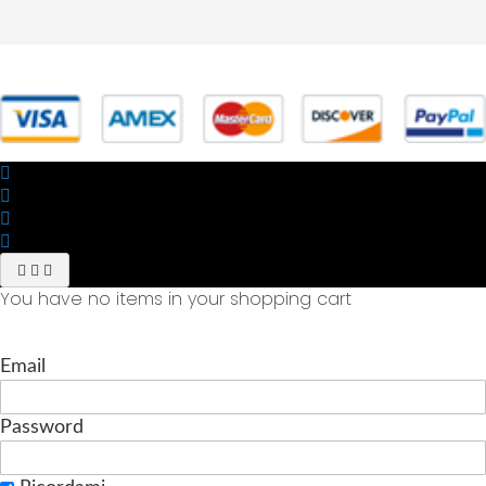
© 2025 Powered by studiofuturoma.com - Sushi-Sushi srl Via di
Trigoria,45 Roma P.IVA 11945981006
You have no items in your shopping cart
Email
Password