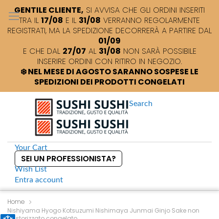
GENTILE CLIENTE,
SI AVVISA CHE GLI ORDINI INSERITI
TRA IL
17/08
E IL
31/08
VERRANNO REGOLARMENTE
REGISTRATI, MA LA SPEDIZIONE DECORRERÀ A PARTIRE DAL
01/09
E CHE DAL
27/07
AL
31/08
NON SARÀ POSSIBILE
INSERIRE ORDINI CON RITIRO IN NEGOZIO.
❄️ NEL MESE DI AGOSTO SARANNO SOSPESE LE
SPEDIZIONI DEI PRODOTTI CONGELATI
Search
Your Cart
SEI UN PROFESSIONISTA?
Wish List
Entra
account
S
k
Home
Nishiyama Hyogo Kotsuzumi Nishimaya Junmai Ginjo Sake non
i
pastorizzato congelato