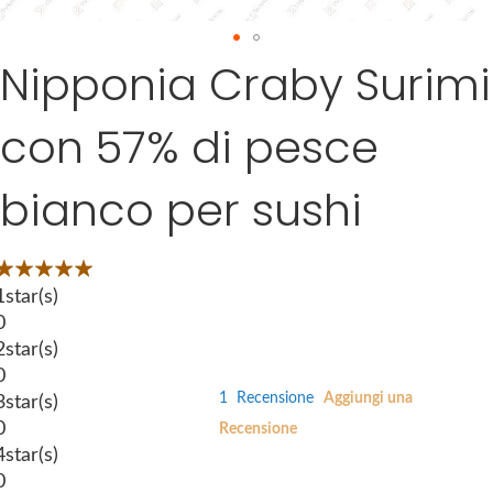
a
g
Nipponia Craby Surimi
S
e
k
s
i
g
con 57% di pesce
p
a
t
l
bianco per sushi
o
l
t
e
h
r
Valutazione:
e
y
00
100
 of
1
star(s)
b
0
e
2
star(s)
g
0
i
1
Recensione
Aggiungi una
3
star(s)
n
0
Recensione
n
4
star(s)
i
0
n