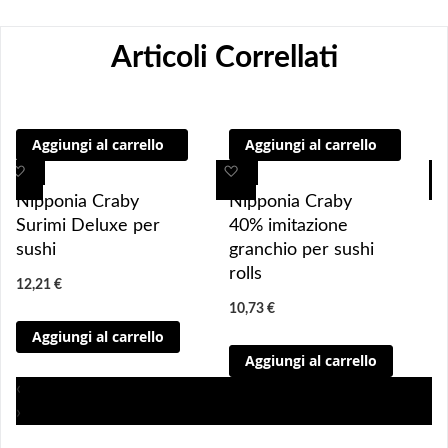
Articoli Correllati
Aggiungi al carrello
Aggiungi al carrello
A
A
A
A
g
g
g
g
Nipponia Craby
Nipponia Craby
g
g
g
g
Surimi Deluxe per
40% imitazione
i
i
i
i
sushi
granchio per sushi
u
u
u
u
rolls
12,21 €
n
n
n
n
10,73 €
g
g
g
g
Aggiungi al carrello
i 
i 
i
i
Aggiungi al carrello
a
a
a
a
i 
i 
i
i
‹
p
p
p
p
›
r
r
r
r