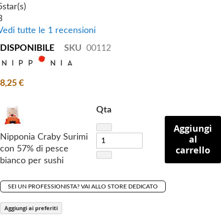
5
star(s)
g
3
o
Vedi tutte le 1 recensioni
f
t
DISPONIBILE
SKU
00112
h
e
i
8,25 €
m
a
Qta
g
Aggiungi
e
Nipponia Craby Surimi
al
s
carrello
con 57% di pesce
g
bianco per sushi
a
l
l
SEI UN PROFESSIONISTA? VAI ALLO STORE DEDICATO
e
Aggiungi ai preferiti
r