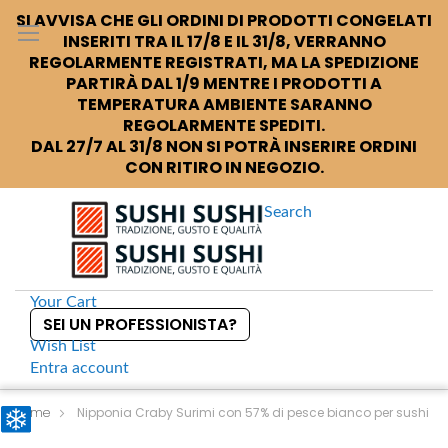
SI AVVISA CHE GLI ORDINI DI PRODOTTI CONGELATI
INSERITI TRA IL 17/8 E IL 31/8, VERRANNO
REGOLARMENTE REGISTRATI, MA LA SPEDIZIONE
PARTIRÀ DAL 1/9 MENTRE I PRODOTTI A
TEMPERATURA AMBIENTE SARANNO
REGOLARMENTE SPEDITI.
DAL 27/7 AL 31/8 NON SI POTRÀ INSERIRE ORDINI
CON RITIRO IN NEGOZIO.
Search
Your Cart
SEI UN PROFESSIONISTA?
Wish List
Entra
account
S
k
Home
Nipponia Craby Surimi con 57% di pesce bianco per sushi
i