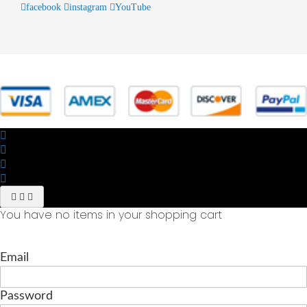
facebook
instagram
YouTube
© 2025 Powered by studiofuturoma.com - Sushi-Sushi srl Via di
Trigoria,45 Roma P.IVA 11945981006
You have no items in your shopping cart
Email
Password