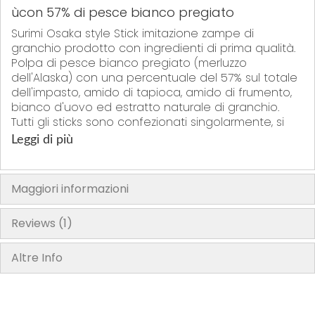
ùcon 57% di pesce bianco pregiato
Surimi Osaka style Stick imitazione zampe di
granchio prodotto con ingredienti di prima qualità.
Polpa di pesce bianco pregiato (merluzzo
dell'Alaska) con una percentuale del 57% sul totale
dell'impasto, amido di tapioca, amido di frumento,
bianco d'uovo ed estratto naturale di granchio.
Tutti gli sticks sono confezionati singolarmente, si
possono separare facilmente dal blocco per
Leggi di più
utilizzarne secondo necessità.
Questo lussuoso Surimi viene prodotto in esclusiva
per Nipponia per soddisfare le esigenze dei
Maggiori informazioni
sushichef più esigenti.
Confezione da g 500 (14 Bastoncini da cm 18)
Reviews
1
"La confezione del prodotto può contenere informazioni diverse da
quelle mostrate sul nostro sito. Si prega di leggere sempre
Altre Info
l'etichetta, gli avvertimenti e le istruzioni fornite sul prodotto prima di
utiliizzarlo o consumarlo"