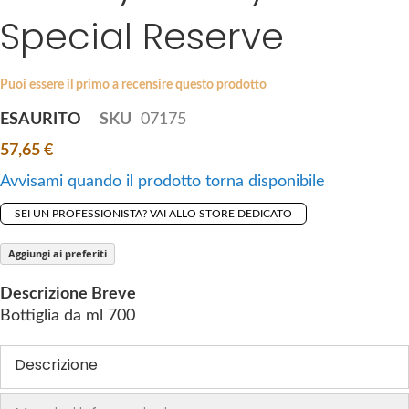
i
Special Reserve
e
p
s
t
g
o
a
Puoi essere il primo a recensire questo prodotto
t
l
ESAURITO
SKU
07175
h
l
e
57,65 €
e
b
r
Avvisami quando il prodotto torna disponibile
e
y
g
SEI UN PROFESSIONISTA? VAI ALLO STORE DEDICATO
i
n
Aggiungi ai preferiti
n
Descrizione Breve
i
Bottiglia da ml 700
n
g
Descrizione
o
f
t