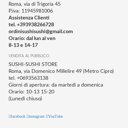
Roma, via di Trigoria 45
P.iva: 11945981006
Assistenza Clienti
tel. +393938266728
ordinisushisushi@gmail.com
Orario: dal lun al ven
8-13 e 14-17
VENDITA AL PUBBLICO
SUSHI-SUSHI STORE
Roma, via Domenico Millelire 49 (Metro Cipro)
tel. +0693563138
Giorni di apertura: da martedì a domenica
Orario: 10-13 15-20
(Lunedì chiuso)
facebook
instagram
YouTube