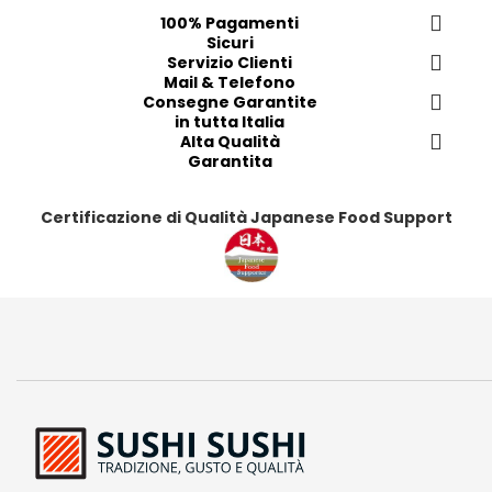
e
e
e
e
100% Pagamenti
Sicuri
r
r
r
r
Servizio Clienti
i
i
i
i
Mail & Telefono
t
t
t
t
Consegne Garantite
in tutta Italia
i
i
i
i
Alta Qualità
Garantita
Certificazione di Qualità Japanese Food Support