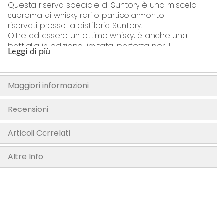
Questa riserva speciale di Suntory è una miscela
suprema di whisky rari e particolarmente
riservati presso la distilleria Suntory.
Oltre ad essere un ottimo whisky, è anche una
bottiglia in edizione limitata, perfetta per il
Leggi di più
collezionista!
Maggiori informazioni
"La confezione del prodotto può contenere informazioni diverse
rispetto a quelle mostrate sul nostro sito. Si prega di leggere sempre
l’etichetta, gli avvertimenti e le istruzioni fornite sul prodotto prima di
Recensioni
utilizzarlo o consumarlo"
Articoli Correlati
Altre Info