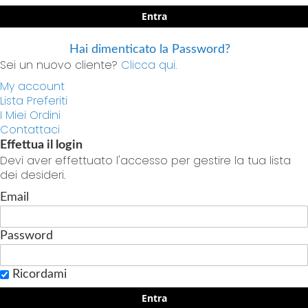
Entra
Hai dimenticato la Password?
Sei un nuovo cliente?
Clicca qui.
My account
Lista Preferiti
I Miei Ordini
Contattaci
Effettua il login
Devi aver effettuato l'accesso per gestire la tua lista
dei desideri.
Email
Password
Ricordami
Entra