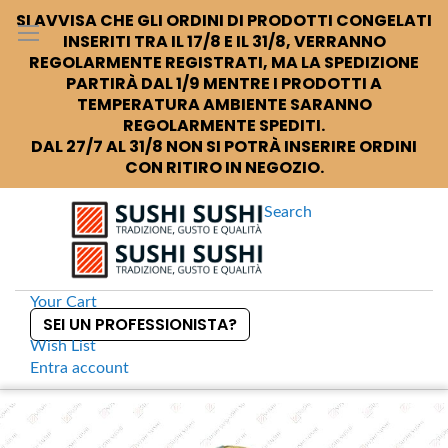
SI AVVISA CHE GLI ORDINI DI PRODOTTI CONGELATI
INSERITI TRA IL 17/8 E IL 31/8, VERRANNO
REGOLARMENTE REGISTRATI, MA LA SPEDIZIONE
PARTIRÀ DAL 1/9 MENTRE I PRODOTTI A
TEMPERATURA AMBIENTE SARANNO
REGOLARMENTE SPEDITI.
DAL 27/7 AL 31/8 NON SI POTRÀ INSERIRE ORDINI
CON RITIRO IN NEGOZIO.
Search
Your Cart
SEI UN PROFESSIONISTA?
Wish List
Entra
account
S
k
Home
Suntory Whisky Special Reserve
S
i
k