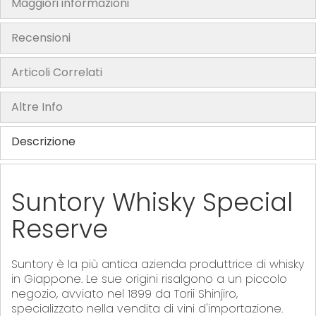
Maggiori informazioni
h
e
Recensioni
i
m
Articoli Correlati
a
g
Altre Info
e
s
Descrizione
g
a
l
Suntory Whisky Special
l
Reserve
e
r
y
Suntory è la più antica azienda produttrice di whisky
in Giappone. Le sue origini risalgono a un piccolo
negozio, avviato nel 1899 da Torii Shinjiro,
specializzato nella vendita di vini d'importazione.