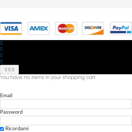
© 2025 Powered by studiofuturoma.com - Sushi-Sushi srl Via di
Trigoria,45 Roma P.IVA 11945981006
You have no items in your shopping cart
Email
Password
Ricordami