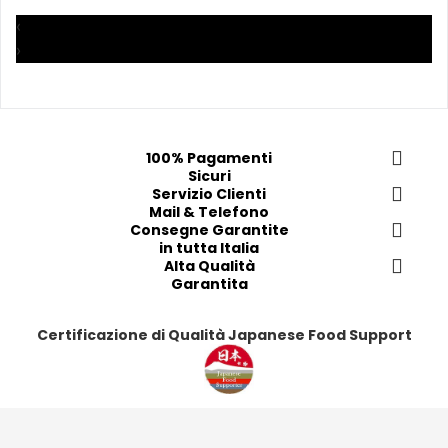
a
a
a
a
‹
i 
i 
i
i
›
p
p
p
p
r
r
r
r
e
e
e
e
f
f
f
f
e
e
e
e
100% Pagamenti
Sicuri
r
r
r
r
Servizio Clienti
i
i
i
i
Mail & Telefono
t
t
t
t
Consegne Garantite
in tutta Italia
i
i
i
i
Alta Qualità
Garantita
Certificazione di Qualità Japanese Food Support