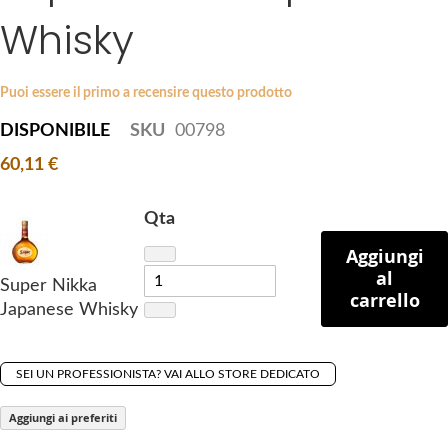
i
Whisky
e
p
s
t
g
o
a
Puoi essere il primo a recensire questo prodotto
t
l
DISPONIBILE
SKU
00798
h
l
e
60,11 €
e
b
r
e
y
Qta
g
Aggiungi
i
al
n
Super Nikka
carrello
n
Japanese Whisky
i
n
g
SEI UN PROFESSIONISTA? VAI ALLO STORE DEDICATO
o
Aggiungi ai preferiti
f
t