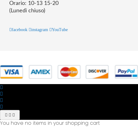
Orario: 10-13 15-20
(Lunedì chiuso)
facebook
instagram
YouTube
© 2025 Powered by studiofuturoma.com - Sushi-Sushi srl Via di
Trigoria,45 Roma P.IVA 11945981006
You have no items in your shopping cart