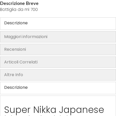
Descrizione Breve
h
Bottiglia da ml 700
e
i
Descrizione
m
a
Maggiori informazioni
g
e
Recensioni
s
g
Articoli Correlati
a
l
Altre Info
l
e
r
Descrizione
y
Super Nikka Japanese