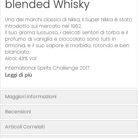
blended Whisky
Uno dei marchi classici di Nikka, il Super Nikka è stato
introdotto sul mercato nel 1962.
Il suo aroma lussuoso, i delicati sentori di torba e il
profumo di vaniglia e cioccolato sono tutti in
armonia, e il suo sapore è morbido, rotondo e ben
bilanciato.
Alcol: 43% vol
International Spirits Challenge 2017
Leggi di più
TROFEO
Nikka ha vinto il TROPHY a ISC 2017
Maggiori informazioni
Nikka è stata premiata all' International Spirits
Challenge 2017 per il miglior whisky giapponese di
cereali.
Il capo distillatore della Nikka Whisky, Tadashi
Recensioni
Sakuma ha partecipato alla cena di premiazione
dell'ISC e ha ritirato il trofeo a nome della
Articoli Correlati
compagnia a Londra mercoledì 12 luglio.