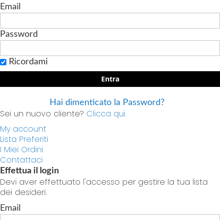
Email
Password
Ricordami
Entra
Hai dimenticato la Password?
Sei un nuovo cliente?
Clicca qui.
My account
Lista Preferiti
I Miei Ordini
Contattaci
Effettua il login
Devi aver effettuato l'accesso per gestire la tua lista
dei desideri.
Email