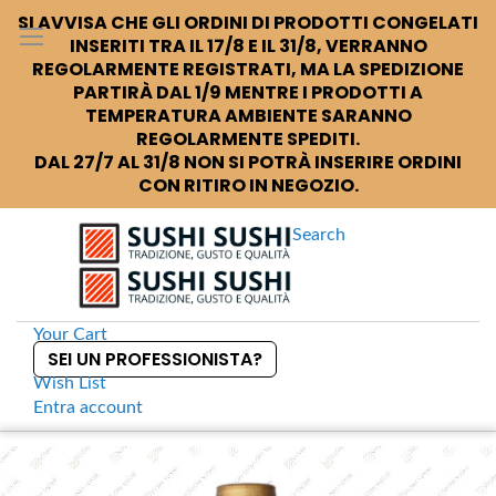
SI AVVISA CHE GLI ORDINI DI PRODOTTI CONGELATI
INSERITI TRA IL 17/8 E IL 31/8, VERRANNO
REGOLARMENTE REGISTRATI, MA LA SPEDIZIONE
PARTIRÀ DAL 1/9 MENTRE I PRODOTTI A
TEMPERATURA AMBIENTE SARANNO
REGOLARMENTE SPEDITI.
DAL 27/7 AL 31/8 NON SI POTRÀ INSERIRE ORDINI
CON RITIRO IN NEGOZIO.
Search
Your Cart
SEI UN PROFESSIONISTA?
Wish List
Entra
account
S
k
Home
Bevande
Super Nikka Japanese Whisky
S
i
k