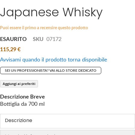
i
Japanese Whisky
e
p
s
t
g
o
a
Puoi essere il primo a recensire questo prodotto
t
l
ESAURITO
SKU
07172
h
l
e
115,29 €
e
b
r
Avvisami quando il prodotto torna disponibile
e
y
g
SEI UN PROFESSIONISTA? VAI ALLO STORE DEDICATO
i
n
Aggiungi ai preferiti
n
Descrizione Breve
i
Bottiglia da 700 ml
n
g
Descrizione
o
f
t