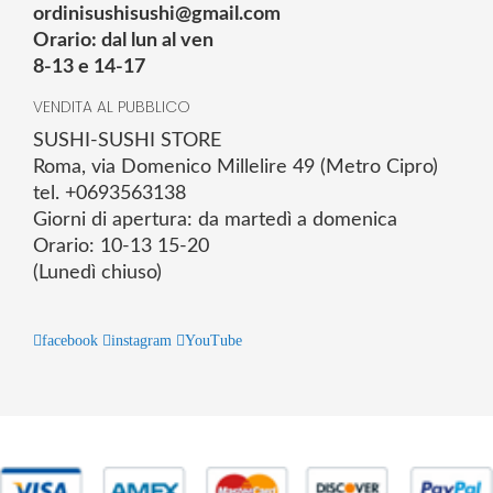
ordinisushisushi@gmail.com
Orario: dal lun al ven
8-13 e 14-17
VENDITA AL PUBBLICO
SUSHI-SUSHI STORE
Roma, via Domenico Millelire 49 (Metro Cipro)
tel. +0693563138
Giorni di apertura: da martedì a domenica
Orario: 10-13 15-20
(Lunedì chiuso)
facebook
instagram
YouTube
© 2025 Powered by studiofuturoma.com - Sushi-Sushi srl Via di
Trigoria,45 Roma P.IVA 11945981006