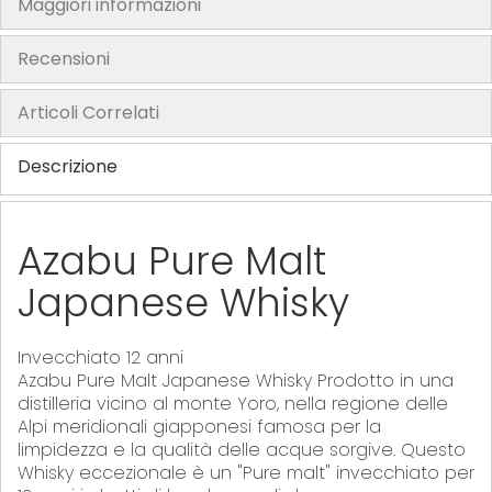
Maggiori informazioni
h
e
Recensioni
i
m
Articoli Correlati
a
g
Descrizione
e
s
g
Azabu Pure Malt
a
Japanese Whisky
l
l
e
Invecchiato 12 anni
r
Azabu Pure Malt Japanese Whisky Prodotto in una
y
distilleria vicino al monte Yoro, nella regione delle
Alpi meridionali giapponesi famosa per la
limpidezza e la qualità delle acque sorgive. Questo
Whisky eccezionale è un "Pure malt" invecchiato per