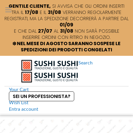
GENTILE CLIENTE,
SI AVVISA CHE GLI ORDINI INSERITI
TRA IL
17/08
E IL
31/08
VERRANNO REGOLARMENTE
REGISTRATI, MA LA SPEDIZIONE DECORRERÀ A PARTIRE DAL
01/09
E CHE DAL
27/07
AL
31/08
NON SARÀ POSSIBILE
INSERIRE ORDINI CON RITIRO IN NEGOZIO.
❄️ NEL MESE DI AGOSTO SARANNO SOSPESE LE
SPEDIZIONI DEI PRODOTTI CONGELATI
Search
Your Cart
SEI UN PROFESSIONISTA?
Wish List
Entra
account
S
k
Home
Azabu Pure Malt Japanese Whisky
S
i
k