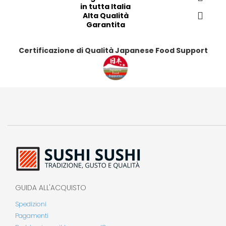
in tutta Italia
i
i
i
i
Alta Qualità
Garantita
Certificazione di Qualità Japanese Food Support
GUIDA ALL'ACQUISTO
Spedizioni
Pagamenti