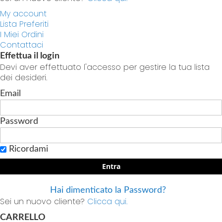
My account
Lista Preferiti
I Miei Ordini
Contattaci
Effettua il login
Devi aver effettuato l'accesso per gestire la tua lista
dei desideri.
Email
Password
Ricordami
Entra
Hai dimenticato la Password?
Sei un nuovo cliente?
Clicca qui.
CARRELLO