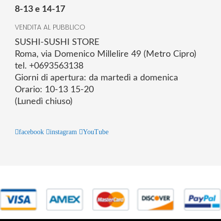
8-13 e 14-17
VENDITA AL PUBBLICO
SUSHI-SUSHI STORE
Roma, via Domenico Millelire 49 (Metro Cipro)
tel. +0693563138
Giorni di apertura: da martedì a domenica
Orario: 10-13 15-20
(Lunedì chiuso)
facebook
instagram
YouTube
© 2025 Powered by studiofuturoma.com - Sushi-Sushi srl Via di
Trigoria,45 Roma P.IVA 11945981006