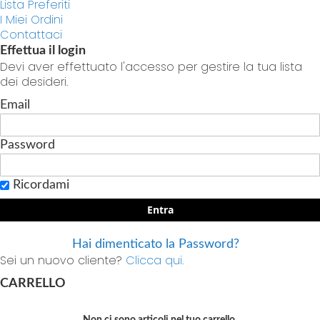
Lista Preferiti
I Miei Ordini
Contattaci
Effettua il login
Devi aver effettuato l'accesso per gestire la tua lista
dei desideri.
Email
Password
Ricordami
Entra
Hai dimenticato la Password?
Sei un nuovo cliente?
Clicca qui.
CARRELLO
Non ci sono articoli nel tuo carrello.