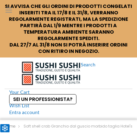
SI AVVISA CHE GLI ORDINI DI PRODOTTI CONGELATI
INSERITI TRA IL 17/8 E IL 31/8, VERRANNO
REGOLARMENTE REGISTRATI, MA LA SPEDIZIONE
PARTIRÀ DAL 1/9 MENTRE I PRODOTTI A
TEMPERATURA AMBIENTE SARANNO
REGOLARMENTE SPEDITI.
DAL 27/7 AL 31/8 NON SI POTRÀ INSERIRE ORDINI
CON RITIRO IN NEGOZIO.
Search
Your Cart
SEI UN PROFESSIONISTA?
Wish List
Entra
account
S
k
Home
Soft shell crab Granchio dal guscio morbido taglia Hotel's
i