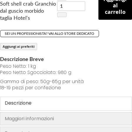
Soft shell crab Granchio
al
g
carrello
dal guscio morbido
o
taglia Hotel's
f
t
h
SEI UN PROFESSIONISTA? VAI ALLO STORE DEDICATO
e
Aggiungi ai preferiti
i
m
Descrizione Breve
a
Peso Netto: 1 kg
g
Peso Netto Sgocciolato: 980 g
e
Gamma di peso: 50g-65g per unità
s
18-19 pezzi per confezione
g
a
Descrizione
l
l
Maggiori informazioni
e
r