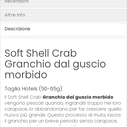
Recensioni
y
Altre Info
Descrizione
Soft Shell Crab
Granchio dal guscio
morbido
Taglia Hotels (50-65g)
Il Soft Shell Crab
Granchio dal guscio morbido
vengono pescati quando, ingranditi troppo nel loro
carapace, lo abbandonano per far crescere quello
nuovo più grande. Questo processo di muta, lascia
il granchio per un breve periodo senza carapace,
coperto solo da una pelle sottile.