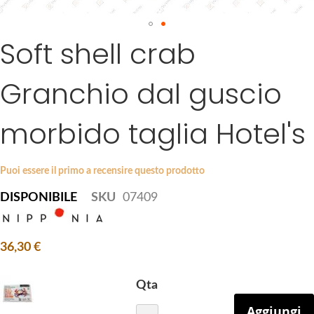
a
g
Soft shell crab
S
e
k
s
i
g
Granchio dal guscio
p
a
t
l
morbido taglia Hotel's
o
l
t
e
h
r
Puoi essere il primo a recensire questo prodotto
e
y
b
DISPONIBILE
SKU
07409
e
g
i
36,30 €
n
n
Qta
i
Aggiungi
n