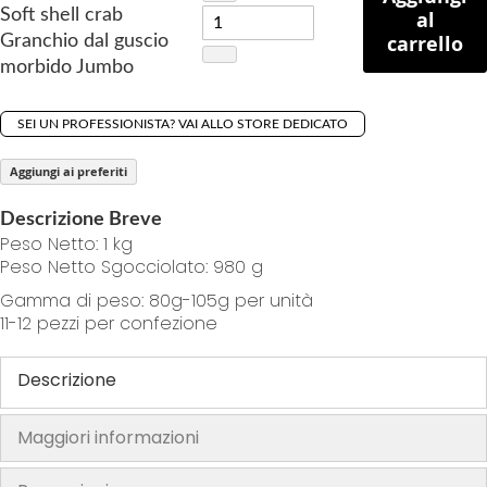
Soft shell crab
al
g
carrello
Granchio dal guscio
o
morbido Jumbo
f
t
h
SEI UN PROFESSIONISTA? VAI ALLO STORE DEDICATO
e
Aggiungi ai preferiti
i
m
Descrizione Breve
a
Peso Netto: 1 kg
g
Peso Netto Sgocciolato: 980 g
e
Gamma di peso: 80g-105g per unità
s
11-12 pezzi per confezione
g
a
Descrizione
l
l
Maggiori informazioni
e
r