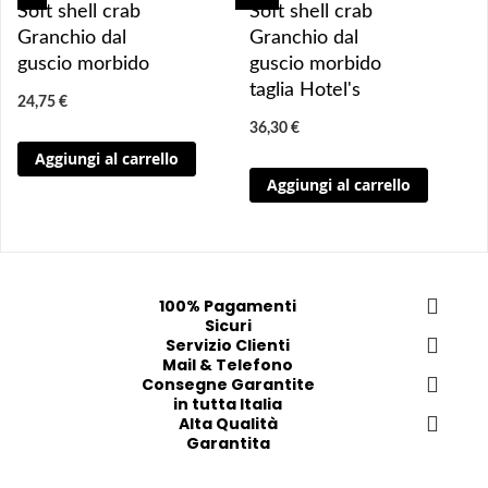
g
g
g
g
Soft shell crab
Soft shell crab
g
g
g
g
Granchio dal
Granchio dal
i
i
i
i
guscio morbido
guscio morbido
u
u
u
u
taglia Hotel's
24,75 €
n
n
n
n
36,30 €
g
g
g
g
Aggiungi al carrello
i 
i 
i
i
Aggiungi al carrello
a
a
a
a
i 
i 
i
i
p
p
p
p
r
r
r
r
e
e
e
e
100% Pagamenti
f
f
f
f
Sicuri
e
e
Servizio Clienti
e
e
Mail & Telefono
r
r
r
r
Consegne Garantite
i
i
i
i
in tutta Italia
t
t
Alta Qualità
t
t
Garantita
i
i
i
i