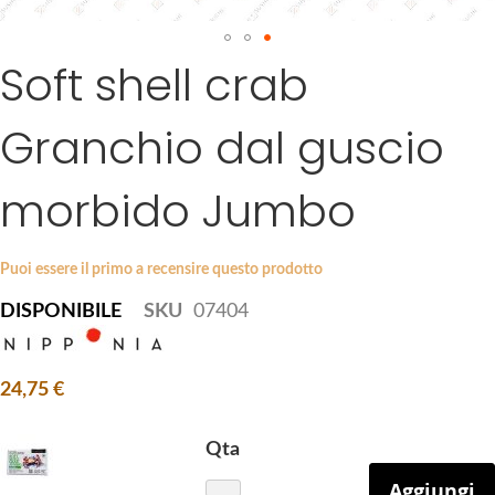
a
g
Soft shell crab
S
e
k
s
i
g
Granchio dal guscio
p
a
t
l
morbido Jumbo
o
l
t
e
h
r
Puoi essere il primo a recensire questo prodotto
e
y
b
DISPONIBILE
SKU
07404
e
g
i
24,75 €
n
n
Qta
i
Aggiungi
n