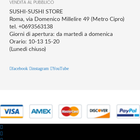
VENDITA AL PUBBLICO
SUSHI-SUSHI STORE
Roma, via Domenico Millelire 49 (Metro Cipro)
tel. +0693563138
Giorni di apertura: da martedì a domenica
Orario: 10-13 15-20
(Lunedì chiuso)
facebook
instagram
YouTube
© 2025 Powered by studiofuturoma.com - Sushi-Sushi srl Via di
Trigoria,45 Roma P.IVA 11945981006