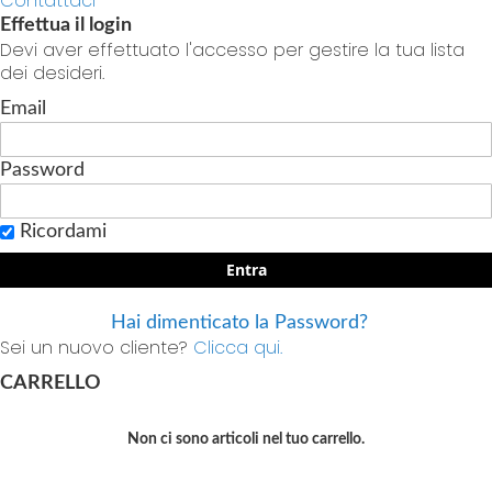
Contattaci
Effettua il login
Devi aver effettuato l'accesso per gestire la tua lista
dei desideri.
Email
Password
Ricordami
Entra
Hai dimenticato la Password?
Sei un nuovo cliente?
Clicca qui.
CARRELLO
Non ci sono articoli nel tuo carrello.