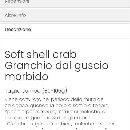
Recensioni
y
Altre Info
Descrizione
Soft shell crab
Granchio dal guscio
morbido
Taglia Jumbo (80-105g)
Viene catturato nel periodo della muta del
carapace, quando la pelle è sottile e tenera.
Speciale per tempura, fritture di moleche, o
calamari e gamberi. Si mangia intero.
I Granchi dal guscio morbido, moleche o spider
vengono utilizzati principalmente in frittura. Sono