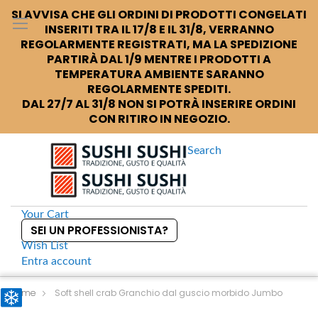
SI AVVISA CHE GLI ORDINI DI PRODOTTI CONGELATI
INSERITI TRA IL 17/8 E IL 31/8, VERRANNO
REGOLARMENTE REGISTRATI, MA LA SPEDIZIONE
PARTIRÀ DAL 1/9 MENTRE I PRODOTTI A
TEMPERATURA AMBIENTE SARANNO
REGOLARMENTE SPEDITI.
DAL 27/7 AL 31/8 NON SI POTRÀ INSERIRE ORDINI
CON RITIRO IN NEGOZIO.
Search
Your Cart
SEI UN PROFESSIONISTA?
Wish List
Entra
account
S
k
Home
Soft shell crab Granchio dal guscio morbido Jumbo
i