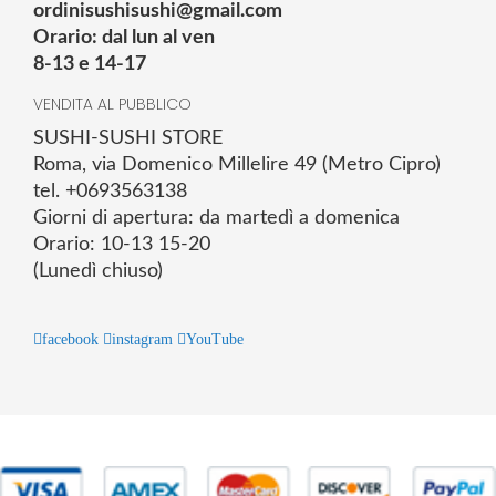
ordinisushisushi@gmail.com
Orario: dal lun al ven
8-13 e 14-17
VENDITA AL PUBBLICO
SUSHI-SUSHI STORE
Roma, via Domenico Millelire 49 (Metro Cipro)
tel. +0693563138
Giorni di apertura: da martedì a domenica
Orario: 10-13 15-20
(Lunedì chiuso)
facebook
instagram
YouTube
© 2025 Powered by studiofuturoma.com - Sushi-Sushi srl Via di
Trigoria,45 Roma P.IVA 11945981006