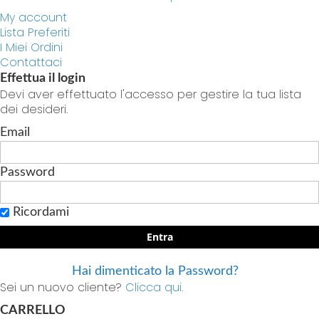
My account
Lista Preferiti
I Miei Ordini
Contattaci
Effettua il login
Devi aver effettuato l'accesso per gestire la tua lista
dei desideri.
Email
Password
Ricordami
Entra
Hai dimenticato la Password?
Sei un nuovo cliente?
Clicca qui.
CARRELLO