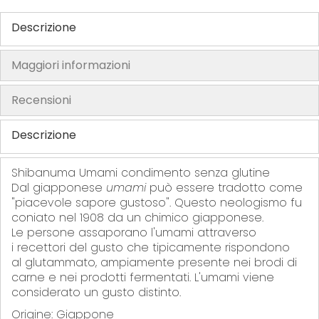
f
t
Descrizione
h
e
Maggiori informazioni
i
m
Recensioni
a
g
Descrizione
e
s
Shibanuma Umami condimento senza glutine
g
Dal giapponese
umami
può essere tradotto come
a
"piacevole sapore gustoso".
Questo neologismo fu
l
coniato nel 1908 da un chimico giapponese.
l
Le persone assaporano l'umami attraverso
e
i recettori del gusto che tipicamente rispondono
r
al glutammato, ampiamente presente nei brodi di
carne e nei prodotti fermentati.
L'umami viene
y
considerato un gusto distinto.
Origine: Giappone