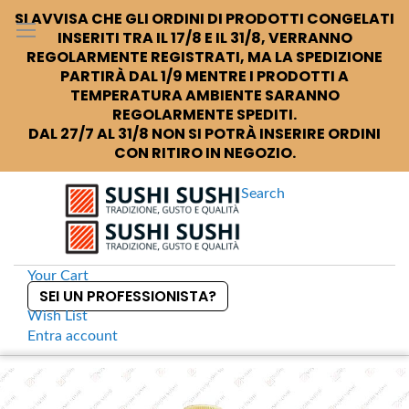
SI AVVISA CHE GLI ORDINI DI PRODOTTI CONGELATI
INSERITI TRA IL 17/8 E IL 31/8, VERRANNO
REGOLARMENTE REGISTRATI, MA LA SPEDIZIONE
PARTIRÀ DAL 1/9 MENTRE I PRODOTTI A
TEMPERATURA AMBIENTE SARANNO
REGOLARMENTE SPEDITI.
DAL 27/7 AL 31/8 NON SI POTRÀ INSERIRE ORDINI
CON RITIRO IN NEGOZIO.
Search
Your Cart
SEI UN PROFESSIONISTA?
Wish List
Entra
account
S
k
Home
Shibanuma Umami condimento senza glutine
S
i
k