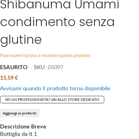
Shibanuma Umami
k
e
i
s
condimento senza
p
g
t
a
glutine
o
l
t
l
h
e
Puoi essere il primo a recensire questo prodotto
e
r
b
y
ESAURITO
SKU
05097
e
15,59 €
g
i
Avvisami quando il prodotto torna disponibile
n
SEI UN PROFESSIONISTA? VAI ALLO STORE DEDICATO
n
i
Aggiungi ai preferiti
n
g
Descrizione Breve
o
Bottiglia da lt 1