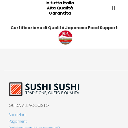
i
i
i
i
in tutta Italia
Alta Qualità
Garantita
Certificazione di Qualità Japanese Food Support
GUIDA ALL'ACQUISTO
Spedizioni
Pagamenti
Problemi con il tuo account?