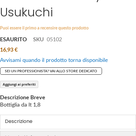
i
Usukuchi
e
p
s
t
g
o
a
Puoi essere il primo a recensire questo prodotto
t
l
ESAURITO
SKU
05102
h
l
e
16,93 €
e
b
r
Avvisami quando il prodotto torna disponibile
e
y
g
SEI UN PROFESSIONISTA? VAI ALLO STORE DEDICATO
i
n
Aggiungi ai preferiti
n
Descrizione Breve
i
Bottiglia da lt 1,8
n
g
Descrizione
o
f
t