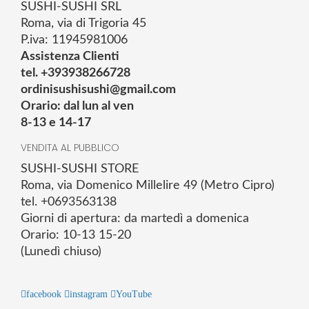
SUSHI-SUSHI SRL
Roma, via di Trigoria 45
P.iva: 11945981006
Assistenza Clienti
tel. +393938266728
ordinisushisushi@gmail.com
Orario: dal lun al ven
8-13 e 14-17
VENDITA AL PUBBLICO
SUSHI-SUSHI STORE
Roma, via Domenico Millelire 49 (Metro Cipro)
tel. +0693563138
Giorni di apertura: da martedì a domenica
Orario: 10-13 15-20
(Lunedì chiuso)
facebook
instagram
YouTube