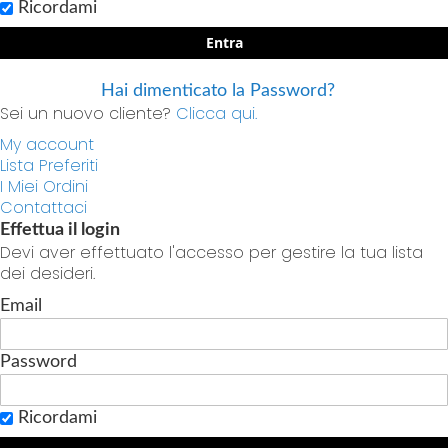
Ricordami
Entra
Hai dimenticato la Password?
Sei un nuovo cliente?
Clicca qui.
My account
Lista Preferiti
I Miei Ordini
Contattaci
Effettua il login
Devi aver effettuato l'accesso per gestire la tua lista
dei desideri.
Email
Password
Ricordami