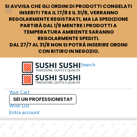
SI AVVISA CHE GLI ORDINI DI PRODOTTI CONGELATI
INSERITI TRA IL 17/8 E IL 31/8, VERRANNO
REGOLARMENTE REGISTRATI, MA LA SPEDIZIONE
PARTIRÀ DAL 1/9 MENTRE I PRODOTTI A
TEMPERATURA AMBIENTE SARANNO
REGOLARMENTE SPEDITI.
DAL 27/7 AL 31/8 NON SI POTRÀ INSERIRE ORDINI
CON RITIRO IN NEGOZIO.
Search
Your Cart
SEI UN PROFESSIONISTA?
Wish List
Entra
account
S
k
Home
Shibanuma Shoyu Usukuchi
S
i
k