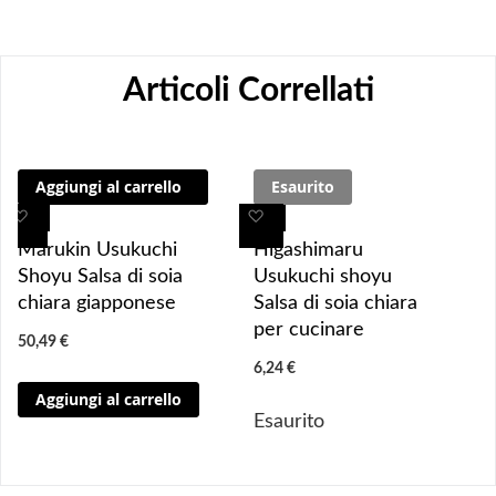
Articoli Correllati
Aggiungi al carrello
Esaurito
A
A
A
A
g
g
g
g
Marukin Usukuchi
Higashimaru
g
g
g
g
Shoyu Salsa di soia
Usukuchi shoyu
i
i
i
i
chiara giapponese
Salsa di soia chiara
u
u
u
u
per cucinare
50,49 €
n
n
n
n
6,24 €
g
g
g
g
Aggiungi al carrello
i 
i 
i
i
Esaurito
a
a
a
a
i 
i 
i
i
p
p
p
p