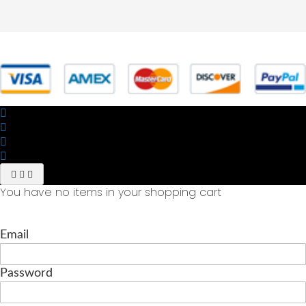
© 2025 Powered by studiofuturoma.com - Sushi-Sushi srl Via di
Trigoria,45 Roma P.IVA 11945981006
You have no items in your shopping cart
Email
Password