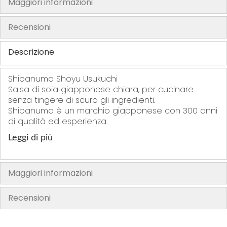
Maggiori informazioni
h
e
Recensioni
i
m
Descrizione
a
g
Shibanuma Shoyu Usukuchi
e
Salsa di soia giapponese chiara, per cucinare
s
senza tingere di scuro gli ingredienti.
g
Shibanuma è un marchio giapponese con 300 anni
di qualità ed esperienza.
a
l
Leggi di più
l
e
r
Maggiori informazioni
y
Recensioni