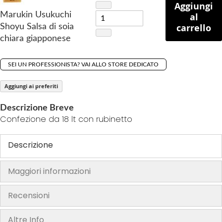
f
Aggiungi
t
Marukin Usukuchi
al
h
carrello
Shoyu Salsa di soia
e
chiara giapponese
i
m
SEI UN PROFESSIONISTA? VAI ALLO STORE DEDICATO
a
g
Aggiungi ai preferiti
e
Descrizione Breve
s
Confezione da 18 lt con rubinetto
g
a
Descrizione
l
l
e
Maggiori informazioni
r
y
Recensioni
Altre Info