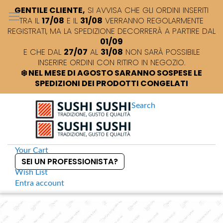
GENTILE CLIENTE,
SI AVVISA CHE GLI ORDINI INSERITI
TRA IL
17/08
E IL
31/08
VERRANNO REGOLARMENTE
REGISTRATI, MA LA SPEDIZIONE DECORRERÀ A PARTIRE DAL
01/09
E CHE DAL
27/07
AL
31/08
NON SARÀ POSSIBILE
INSERIRE ORDINI CON RITIRO IN NEGOZIO.
❄️ NEL MESE DI AGOSTO SARANNO SOSPESE LE
SPEDIZIONI DEI PRODOTTI CONGELATI
Search
Your Cart
SEI UN PROFESSIONISTA?
Wish List
Entra
account
S
k
Home
Marukin Usukuchi Shoyu Salsa di soia chiara giapponese
S
i
k