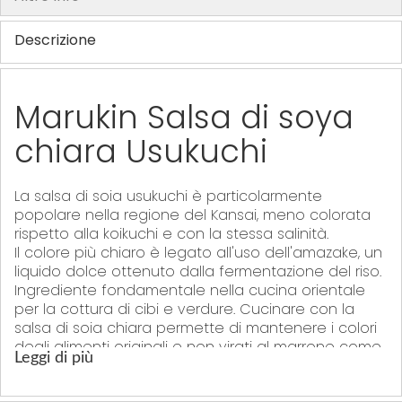
Descrizione
Marukin Salsa di soya
chiara Usukuchi
La salsa di soia usukuchi è particolarmente
popolare nella regione del Kansai, meno colorata
rispetto alla koikuchi e con la stessa salinità.
Il colore più chiaro è legato all'uso dell'amazake, un
liquido dolce ottenuto dalla fermentazione del riso.
Ingrediente fondamentale nella cucina orientale
per la cottura di cibi e verdure. Cucinare con la
salsa di soia chiara permette di mantenere i colori
degli alimenti originali e non virati al marrone come
Leggi di più
accade cucinando con la salsa di soia scura
(koikuchi).