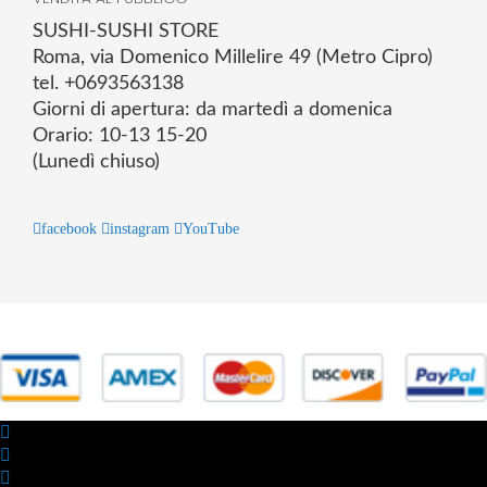
SUSHI-SUSHI STORE
Roma, via Domenico Millelire 49 (Metro Cipro)
tel. +0693563138
Giorni di apertura: da martedì a domenica
Orario: 10-13 15-20
(Lunedì chiuso)
facebook
instagram
YouTube
© 2025 Powered by studiofuturoma.com - Sushi-Sushi srl Via di
Trigoria,45 Roma P.IVA 11945981006