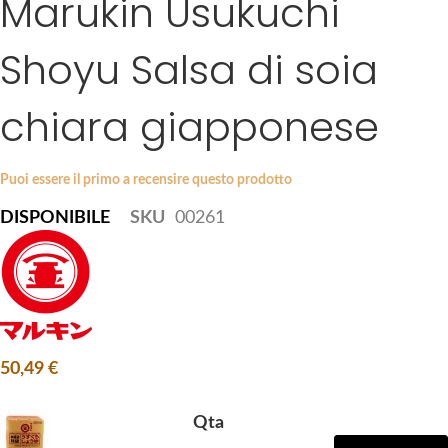
Marukin Usukuchi
k
e
i
s
Shoyu Salsa di soia
p
g
t
a
chiara giapponese
o
l
t
l
h
e
Puoi essere il primo a recensire questo prodotto
e
r
b
y
DISPONIBILE
SKU
00261
e
g
i
n
n
i
50,49 €
n
g
Qta
o