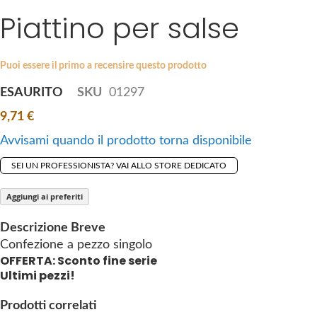
i
Piattino per salse
e
p
s
t
g
o
a
Puoi essere il primo a recensire questo prodotto
t
l
ESAURITO
SKU
01297
h
l
e
9,71 €
e
b
r
Avvisami quando il prodotto torna disponibile
e
y
g
SEI UN PROFESSIONISTA? VAI ALLO STORE DEDICATO
i
n
Aggiungi ai preferiti
n
Descrizione Breve
i
Confezione a pezzo singolo
n
OFFERTA: Sconto fine serie
g
Ultimi pezzi!
o
f
Prodotti correlati
t