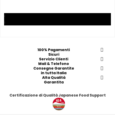
i 
i 
i
i
a
a
a
a
i 
i 
i
i
‹
p
p
p
p
›
r
r
r
r
e
e
e
e
f
f
f
f
e
e
e
e
100% Pagamenti
r
r
r
r
Sicuri
i
i
Servizio Clienti
i
i
Mail & Telefono
t
t
t
t
Consegne Garantite
i
i
i
i
in tutta Italia
Alta Qualità
Garantita
Certificazione di Qualità Japanese Food Support