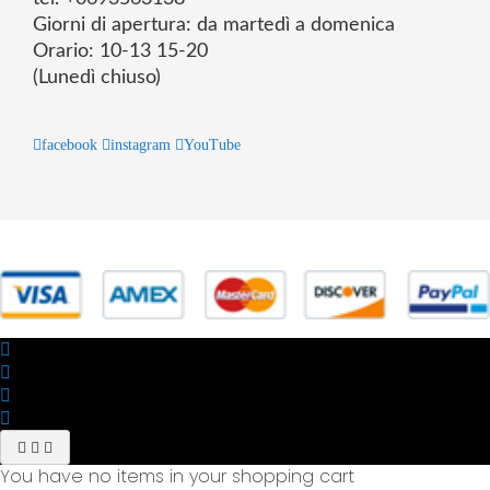
Giorni di apertura: da martedì a domenica
Orario: 10-13 15-20
(Lunedì chiuso)
facebook
instagram
YouTube
© 2025 Powered by studiofuturoma.com - Sushi-Sushi srl Via di
Trigoria,45 Roma P.IVA 11945981006
You have no items in your shopping cart