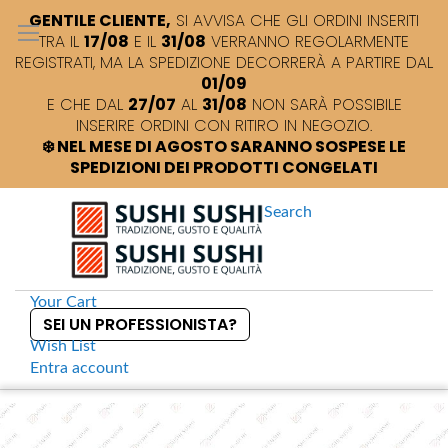
GENTILE CLIENTE,
SI AVVISA CHE GLI ORDINI INSERITI
TRA IL
17/08
E IL
31/08
VERRANNO REGOLARMENTE
REGISTRATI, MA LA SPEDIZIONE DECORRERÀ A PARTIRE DAL
01/09
E CHE DAL
27/07
AL
31/08
NON SARÀ POSSIBILE
INSERIRE ORDINI CON RITIRO IN NEGOZIO.
❄️ NEL MESE DI AGOSTO SARANNO SOSPESE LE
SPEDIZIONI DEI PRODOTTI CONGELATI
Search
Your Cart
SEI UN PROFESSIONISTA?
Wish List
Entra
account
S
k
Home
Tenmoku black Piattino per salse
S
i
k