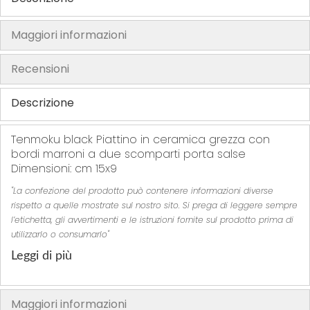
r
r
f
f
i
i
e
e
Maggiori informazioni
t
t
r
r
i
i
i
i
Recensioni
t
t
i
i
Descrizione
Tenmoku black Piattino in ceramica grezza con
bordi marroni a due scomparti porta salse
Dimensioni: cm 15x9
"La confezione del prodotto può contenere informazioni diverse
rispetto a quelle mostrate sul nostro sito. Si prega di leggere sempre
l’etichetta, gli avvertimenti e le istruzioni fornite sul prodotto prima di
utilizzarlo o consumarlo"
Leggi di più
Maggiori informazioni