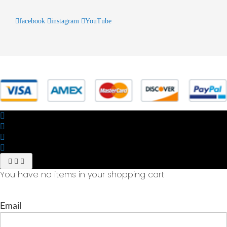
facebook
instagram
YouTube
© 2025 Powered by studiofuturoma.com - Sushi-Sushi srl Via di
Trigoria,45 Roma P.IVA 11945981006
You have no items in your shopping cart
Email