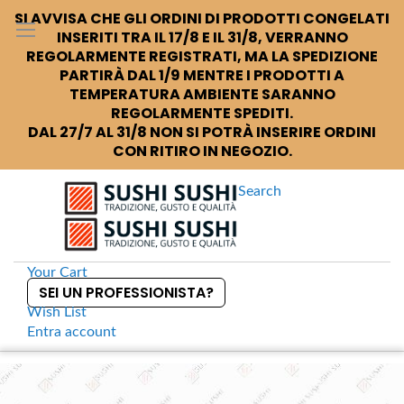
SI AVVISA CHE GLI ORDINI DI PRODOTTI CONGELATI
INSERITI TRA IL 17/8 E IL 31/8, VERRANNO
REGOLARMENTE REGISTRATI, MA LA SPEDIZIONE
PARTIRÀ DAL 1/9 MENTRE I PRODOTTI A
TEMPERATURA AMBIENTE SARANNO
REGOLARMENTE SPEDITI.
DAL 27/7 AL 31/8 NON SI POTRÀ INSERIRE ORDINI
CON RITIRO IN NEGOZIO.
Search
Your Cart
SEI UN PROFESSIONISTA?
Wish List
Entra
account
S
k
Home
Sushi +
Tenmoku Black Piattino tondo cm16
S
i
k