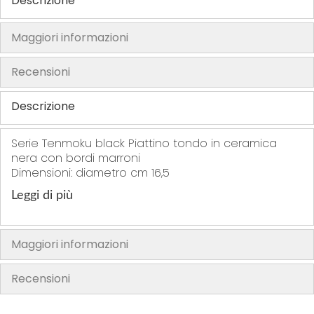
Descrizione
h
e
Maggiori informazioni
i
m
Recensioni
a
g
Descrizione
e
s
Serie Tenmoku black Piattino tondo in ceramica
g
nera con bordi marroni
a
Dimensioni: diametro cm 16,5
l
Leggi di più
l
e
r
Maggiori informazioni
y
Recensioni