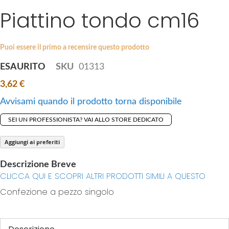
i
Piattino tondo cm16
e
p
s
t
g
o
a
Puoi essere il primo a recensire questo prodotto
t
l
ESAURITO
SKU
01313
h
l
e
3,62 €
e
b
r
Avvisami quando il prodotto torna disponibile
e
y
g
SEI UN PROFESSIONISTA? VAI ALLO STORE DEDICATO
i
n
Aggiungi ai preferiti
n
Descrizione Breve
i
CLICCA QUI E SCOPRI ALTRI PRODOTTI SIMILI A QUESTO
n
Confezione a pezzo singolo
g
o
f
t