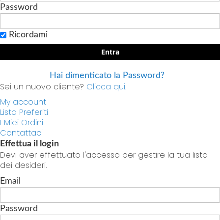
Password
Ricordami
Entra
Hai dimenticato la Password?
Sei un nuovo cliente?
Clicca qui.
My account
Lista Preferiti
I Miei Ordini
Contattaci
Effettua il login
Devi aver effettuato l'accesso per gestire la tua lista
dei desideri.
Email
Password