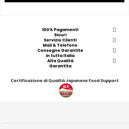
r
r
r
r
e
e
e
e
f
f
f
f
e
e
e
e
100% Pagamenti
r
r
r
r
Sicuri
i
i
Servizio Clienti
i
i
Mail & Telefono
t
t
t
t
Consegne Garantite
i
i
i
i
in tutta Italia
Alta Qualità
Garantita
Certificazione di Qualità Japanese Food Support