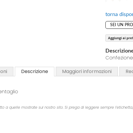
o
S
f
k
torna dispon
t
i
h
SEI UN PR
p
e
t
i
Aggiungi ai pref
o
m
t
Descrizion
a
h
Confezione
g
e
e
b
oni
Descrizione
Maggiori informazioni
Re
s
e
g
g
a
entaglio
i
l
n
l
n
a quelle mostrate sul nostro sito. Si prega di leggere sempre l’etichetta, gli
e
i
r
n
y
g