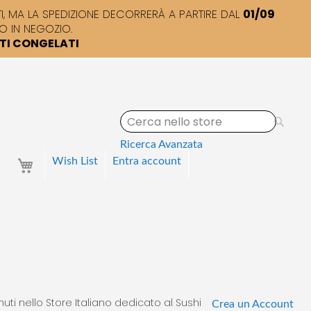
 MA LA SPEDIZIONE DECORRERÀ A PARTIRE DAL
01/09
O IN NEGOZIO.
TTI CONGELATI
S
e
a
Ricerca Avanzata
r
Your Cart
Wish List
Entra
account
c
h
uti nello Store Italiano dedicato al Sushi
Crea un Account