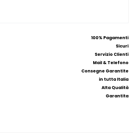
p
p
r
r
e
e
f
f
e
e
100% Pagamenti
r
r
Sicuri
i
i
Servizio Clienti
t
t
Mail & Telefono
i
i
Consegne Garantite
in tutta Italia
Alta Qualità
Garantita