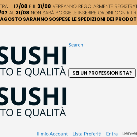
TRA IL
17/08
E IL
31/08
VERRANNO REGOLARMENTE REGISTRATI,
/07
AL
31/08
NON SARÀ POSSIBILE INSERIRE ORDINI CON RITIR
DI AGOSTO SARANNO SOSPESE LE SPEDIZIONI DEI PRODO
Search
SEI UN PROFESSIONISTA?
S
k
i
p
t
o
C
o
Benven
n
Il mio Account
Lista Preferiti
Entra