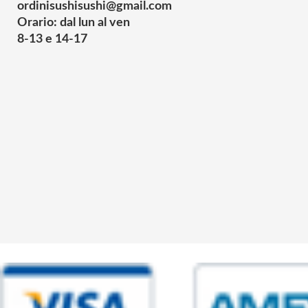
ordinisushisushi@gmail.com
Orario: dal lun al ven
8-13 e 14-17
© 2025 Powered by studiofuturoma.com - Sushi-Sushi srl Via di Trigor