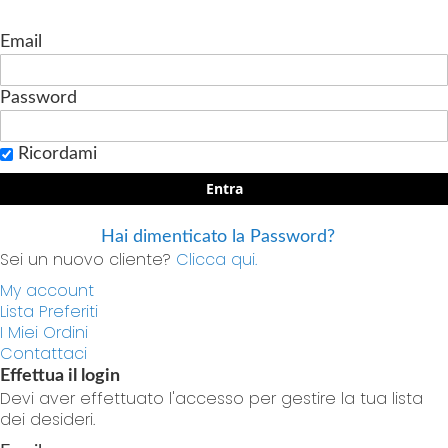
Email
Password
Ricordami
Entra
Hai dimenticato la Password?
Sei un nuovo cliente?
Clicca qui.
My account
Lista Preferiti
I Miei Ordini
Contattaci
Effettua il login
Devi aver effettuato l'accesso per gestire la tua lista
dei desideri.