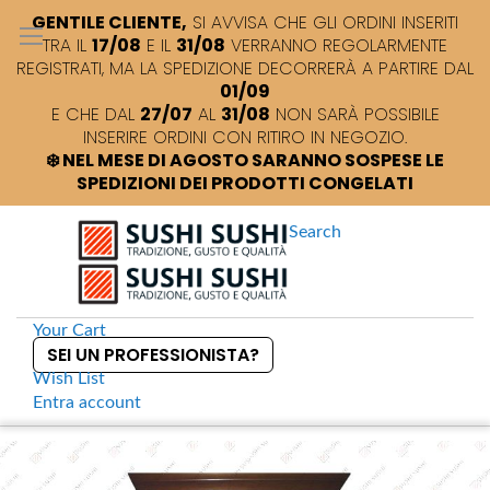
GENTILE CLIENTE,
SI AVVISA CHE GLI ORDINI INSERITI
TRA IL
17/08
E IL
31/08
VERRANNO REGOLARMENTE
REGISTRATI, MA LA SPEDIZIONE DECORRERÀ A PARTIRE DAL
01/09
E CHE DAL
27/07
AL
31/08
NON SARÀ POSSIBILE
INSERIRE ORDINI CON RITIRO IN NEGOZIO.
❄️ NEL MESE DI AGOSTO SARANNO SOSPESE LE
SPEDIZIONI DEI PRODOTTI CONGELATI
Search
Your Cart
SEI UN PROFESSIONISTA?
Wish List
Entra
account
S
k
Home
Noren Tenda Bianca Geisha
S
i
k