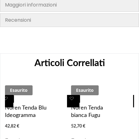
Maggiori informazioni
Recensioni
Articoli Correllati
Esaurito
Esaurito
A
A
A
A
g
g
g
g
Noren Tenda Blu
Noren Tenda
g
g
g
g
Ideogramma
bianca Fugu
i
i
i
i
42,82 €
52,70 €
u
u
u
u
n
n
n
n