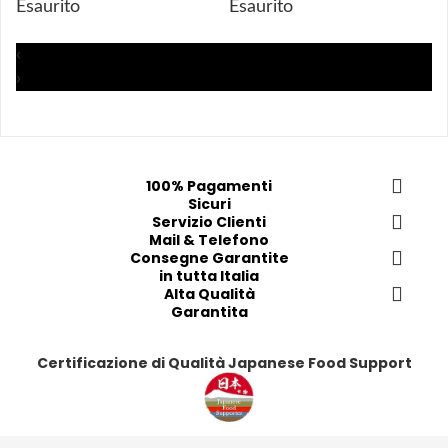
Esaurito
Esaurito
g
g
g
g
i 
i 
i
i
‹
a
a
a
a
›
i 
i 
i
i
p
p
p
p
r
r
r
r
e
e
e
e
f
f
f
f
100% Pagamenti
Sicuri
e
e
e
e
Servizio Clienti
r
r
r
r
Mail & Telefono
i
i
i
i
Consegne Garantite
in tutta Italia
t
t
t
t
Alta Qualità
i
i
i
i
Garantita
Certificazione di Qualità Japanese Food Support