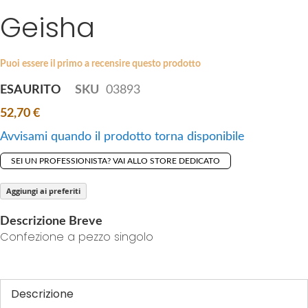
i
Geisha
e
p
s
t
g
o
a
Puoi essere il primo a recensire questo prodotto
t
l
ESAURITO
SKU
03893
h
l
e
52,70 €
e
b
r
Avvisami quando il prodotto torna disponibile
e
y
g
SEI UN PROFESSIONISTA? VAI ALLO STORE DEDICATO
i
n
Aggiungi ai preferiti
n
Descrizione Breve
i
Confezione a pezzo singolo
n
g
o
f
Descrizione
t