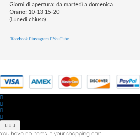
Giorni di apertura: da martedì a domenica
Orario: 10-13 15-20
(Lunedì chiuso)
facebook
instagram
YouTube
© 2025 Powered by studiofuturoma.com - Sushi-Sushi srl Via di
Trigoria,45 Roma P.IVA 11945981006
You have no items in your shopping cart