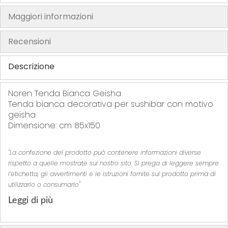
h
Maggiori informazioni
e
i
Recensioni
m
a
Descrizione
g
e
Noren Tenda Bianca Geisha
s
Tenda bianca decorativa per sushibar con motivo
g
geisha
a
Dimensione: cm 85x150
l
l
"La confezione del prodotto può contenere informazioni diverse
e
rispetto a quelle mostrate sul nostro sito. Si prega di leggere sempre
r
l’etichetta, gli avvertimenti e le istruzioni fornite sul prodotto prima di
y
utilizzarlo o consumarlo"
Leggi di più