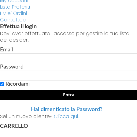
My account
Lista Preferiti
I Miei Ordini
Contattaci
Effettua il login
Devi aver effettuato l'accesso per gestire la tua lista
dei desideri.
Email
Password
Ricordami
Entra
Hai dimenticato la Password?
Sei un nuovo cliente?
Clicca qui.
CARRELLO