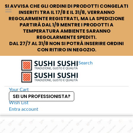
SI AVVISA CHE GLI ORDINI DI PRODOTTI CONGELATI
INSERITI TRA IL 17/8 E IL 31/8, VERRANNO
REGOLARMENTE REGISTRATI, MA LA SPEDIZIONE
PARTIRÀ DAL 1/9 MENTRE I PRODOTTI A
TEMPERATURA AMBIENTE SARANNO
REGOLARMENTE SPEDITI.
DAL 27/7 AL 31/8 NON SI POTRÀ INSERIRE ORDINI
CON RITIRO IN NEGOZIO.
Search
Your Cart
SEI UN PROFESSIONISTA?
Wish List
Entra
account
S
k
Home
Noren Tenda bianca suonatrice
S
i
k