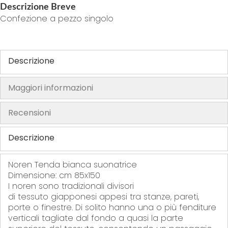
Descrizione Breve
h
Confezione a pezzo singolo
e
i
m
Descrizione
a
g
e
Maggiori informazioni
s
g
Recensioni
a
l
Descrizione
l
e
Noren Tenda bianca suonatrice
r
Dimensione: cm 85x150
y
I noren
sono tradizionali divisori
di tessuto giapponesi appesi tra stanze, pareti,
porte o finestre.
Di solito hanno una o più fenditure
verticali tagliate dal fondo a quasi la parte