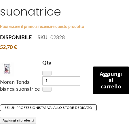
i
suonatrice
e
p
s
t
g
o
a
Puoi essere il primo a recensire questo prodotto
t
l
DISPONIBILE
SKU
02828
h
l
e
52,70 €
e
b
r
e
y
Qta
g
Aggiungi
i
al
n
Noren Tenda
carrello
n
bianca suonatrice
i
n
g
SEI UN PROFESSIONISTA? VAI ALLO STORE DEDICATO
o
Aggiungi ai preferiti
f
t