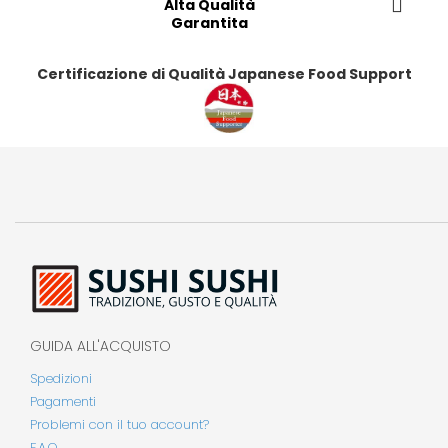
Alta Qualità
r
r
r
r
Garantita
i
i
i
i
t
t
t
t
Certificazione di Qualità Japanese Food Support
i
i
i
i
GUIDA ALL'ACQUISTO
Spedizioni
Pagamenti
Problemi con il tuo account?
F.A.Q.