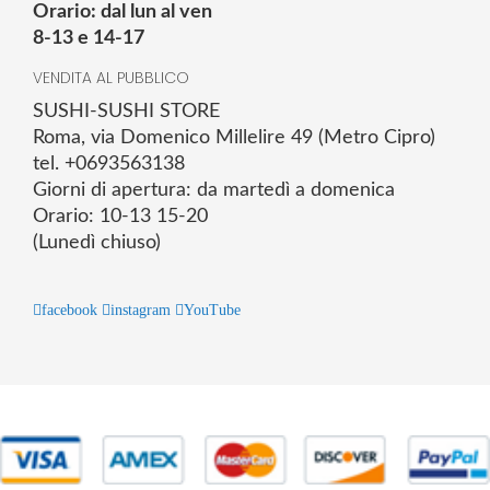
Orario: dal lun al ven
8-13 e 14-17
VENDITA AL PUBBLICO
SUSHI-SUSHI STORE
Roma, via Domenico Millelire 49 (Metro Cipro)
tel. +0693563138
Giorni di apertura: da martedì a domenica
Orario: 10-13 15-20
(Lunedì chiuso)
facebook
instagram
YouTube
© 2025 Powered by studiofuturoma.com - Sushi-Sushi srl Via di
Trigoria,45 Roma P.IVA 11945981006