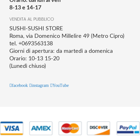
Orario: dal lun al ven
8-13 e 14-17
VENDITA AL PUBBLICO
SUSHI-SUSHI STORE
Roma, via Domenico Millelire 49 (Metro Cipro)
tel. +0693563138
Giorni di apertura: da martedì a domenica
Orario: 10-13 15-20
(Lunedì chiuso)
facebook
instagram
YouTube
© 2025 Powered by studiofuturoma.com - Sushi-Sushi srl Via di
Trigoria,45 Roma P.IVA 11945981006