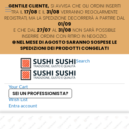
GENTILE CLIENTE,
SI AVVISA CHE GLI ORDINI INSERITI
TRA IL
17/08
E IL
31/08
VERRANNO REGOLARMENTE
REGISTRATI, MA LA SPEDIZIONE DECORRERÀ A PARTIRE DAL
01/09
E CHE DAL
27/07
AL
31/08
NON SARÀ POSSIBILE
INSERIRE ORDINI CON RITIRO IN NEGOZIO.
❄️ NEL MESE DI AGOSTO SARANNO SOSPESE LE
SPEDIZIONI DEI PRODOTTI CONGELATI
Search
Your Cart
SEI UN PROFESSIONISTA?
Wish List
Entra
account
S
k
Home
Riso Integrale kg 5 Nipponia
S
i
k