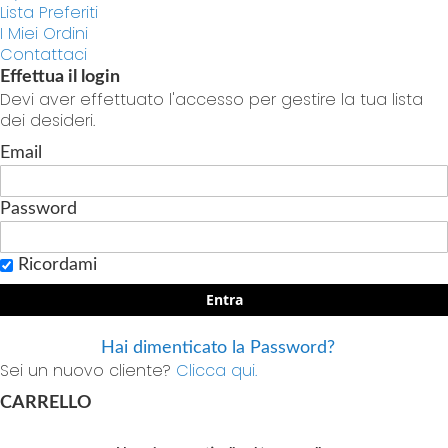
Lista Preferiti
I Miei Ordini
Contattaci
Effettua il login
Devi aver effettuato l'accesso per gestire la tua lista
dei desideri.
Email
Password
Ricordami
Entra
Hai dimenticato la Password?
Sei un nuovo cliente?
Clicca qui.
CARRELLO