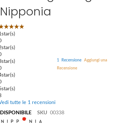
i
Nipponia
e
p
s
t
g
o
Valutazione:
a
t
00
100
 of
l
1
star(s)
h
l
0
e
e
2
star(s)
b
r
0
e
1
Recensione
Aggiungi una
y
3
star(s)
g
0
Recensione
i
4
star(s)
n
0
n
5
star(s)
i
3
n
Vedi tutte le 1 recensioni
g
DISPONIBILE
SKU
00338
o
f
t