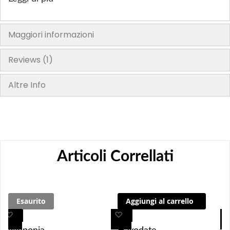
Maggiori informazioni
Reviews
1
Altre Info
Articoli Correllati
Esaurito
Aggiungi al carrello
A
A
A
A
g
g
g
g