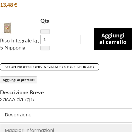
13,48 €
h
e
i
Qta
m
Aggiungi
a
Riso Integrale kg
al carrello
g
5 Nipponia
e
s
g
SEI UN PROFESSIONISTA? VAI ALLO STORE DEDICATO
a
l
Aggiungi ai preferiti
l
e
Descrizione Breve
r
Sacco da kg 5
y
Descrizione
Maggiori informazioni