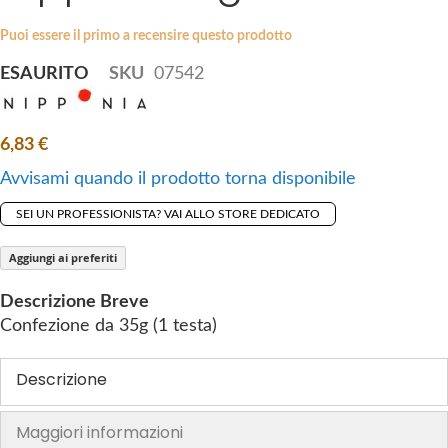
i
e
p
Puoi essere il primo a recensire questo prodotto
s
t
g
ESAURITO
SKU
07542
o
a
t
l
h
l
6,83 €
e
e
Avvisami quando il prodotto torna disponibile
b
r
e
y
SEI UN PROFESSIONISTA? VAI ALLO STORE DEDICATO
g
i
Aggiungi ai preferiti
n
Descrizione Breve
n
Confezione da 35g (1 testa)
i
n
g
Descrizione
o
f
Maggiori informazioni
t