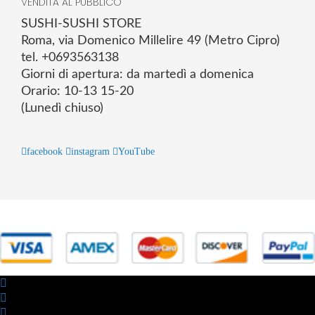
VENDITA AL PUBBLICO
SUSHI-SUSHI STORE
Roma, via Domenico Millelire 49 (Metro Cipro)
tel. +0693563138
Giorni di apertura: da martedì a domenica
Orario: 10-13 15-20
(Lunedì chiuso)
facebook
instagram
YouTube
© 2025 Powered by studiofuturoma.com - Sushi-Sushi srl Via di
Trigoria,45 Roma P.IVA 11945981006