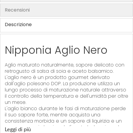
h
Recensioni
e
i
Descrizione
m
a
g
Nipponia Aglio Nero
e
s
g
Aglio maturato naturalmente, sapore delicato con
retrogusto di salsa di soia e aceto balsamico.
a
L'aglio nero è un prodotto gourmet derivato
l
dall'aglio polesano DOP. La produzione utilizza un
l
lungo processo di maturazione naturale attraverso
e
il controllo della temperatura e dell'umidità per oltre
r
un mese.
y
L'aglio bianco durante le fasi di maturazione perde
il suo sapore forte, mentre acquista una
consistenza morbida e un sapore di liquirizia e un
sapore umami che ricorda l'aceto balsamico o la
Leggi di più