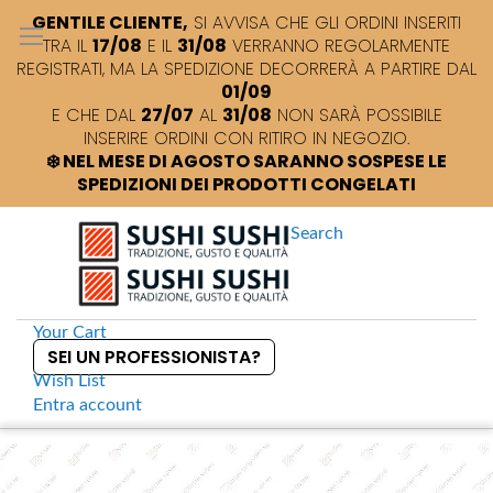
GENTILE CLIENTE,
SI AVVISA CHE GLI ORDINI INSERITI
TRA IL
17/08
E IL
31/08
VERRANNO REGOLARMENTE
REGISTRATI, MA LA SPEDIZIONE DECORRERÀ A PARTIRE DAL
01/09
E CHE DAL
27/07
AL
31/08
NON SARÀ POSSIBILE
INSERIRE ORDINI CON RITIRO IN NEGOZIO.
❄️ NEL MESE DI AGOSTO SARANNO SOSPESE LE
SPEDIZIONI DEI PRODOTTI CONGELATI
Search
Your Cart
SEI UN PROFESSIONISTA?
Wish List
Entra
account
S
k
Home
Nipponia Aglio Nero
S
i
k