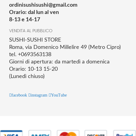
ordinisushisushi@gmail.com
Orario: dal lun al ven
8-13 e 14-17
VENDITA AL PUBBLICO
SUSHI-SUSHI STORE
Roma, via Domenico Millelire 49 (Metro Cipro)
tel. +0693563138
Giorni di apertura: da martedì a domenica
Orario: 10-13 15-20
(Lunedì chiuso)
facebook
instagram
YouTube
© 2025 Powered by studiofuturoma.com - Sushi-Sushi srl Via di
Trigoria,45 Roma P.IVA 11945981006