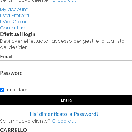
Sei un nuovo cliente?
Clicca qui.
My account
Lista Preferiti
I Miei Ordini
Contattaci
Effettua il login
Devi aver effettuato l'accesso per gestire la tua lista
dei desideri.
Email
Password
Ricordami
Entra
Hai dimenticato la Password?
Sei un nuovo cliente?
Clicca qui.
CARRELLO