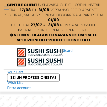
GENTILE CLIENTE,
SI AVVISA CHE GLI ORDINI INSERITI
TRA IL
17/08
E IL
31/08
VERRANNO REGOLARMENTE
REGISTRATI, MA LA SPEDIZIONE DECORRERÀ A PARTIRE DAL
01/09
E CHE DAL
27/07
AL
31/08
NON SARÀ POSSIBILE
INSERIRE ORDINI CON RITIRO IN NEGOZIO.
❄️ NEL MESE DI AGOSTO SARANNO SOSPESE LE
SPEDIZIONI DEI PRODOTTI CONGELATI
Search
Your Cart
SEI UN PROFESSIONISTA?
Wish List
Entra
account
S
k
Home
Konbini Cuociriso per Sushi e Vaporiera 2 in 1
S
i
k