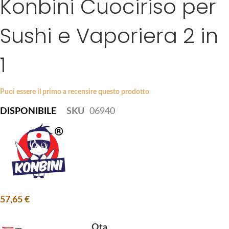
Konbini Cuociriso per
k
e
i
s
Sushi e Vaporiera 2 in
p
g
t
a
1
o
l
t
l
h
e
Puoi essere il primo a recensire questo prodotto
e
r
b
y
DISPONIBILE
SKU
06940
e
g
i
n
n
i
n
57,65 €
g
o
Qta