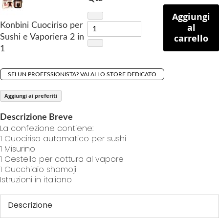
f
t
Aggiungi
Konbini Cuociriso per
h
al
carrello
Sushi e Vaporiera 2 in
e
1
i
m
a
SEI UN PROFESSIONISTA? VAI ALLO STORE DEDICATO
g
e
Aggiungi ai preferiti
s
Descrizione Breve
g
La confezione contiene:
a
1 Cuociriso automatico per sushi
l
1 Misurino
l
1 Cestello per cottura al vapore
e
1 Cucchiaio shamoji
r
Istruzioni in italiano
y
Descrizione