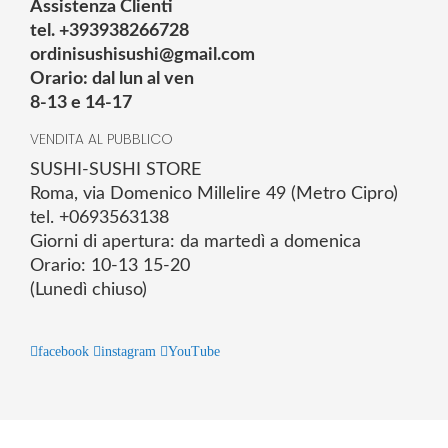
Assistenza Clienti
tel. +393938266728
ordinisushisushi@gmail.com
Orario: dal lun al ven
8-13 e 14-17
VENDITA AL PUBBLICO
SUSHI-SUSHI STORE
Roma, via Domenico Millelire 49 (Metro Cipro)
tel. +0693563138
Giorni di apertura: da martedì a domenica
Orario: 10-13 15-20
(Lunedì chiuso)
facebook
instagram
YouTube
© 2025 Powered by studiofuturoma.com - Sushi-Sushi srl Via di
Trigoria,45 Roma P.IVA 11945981006