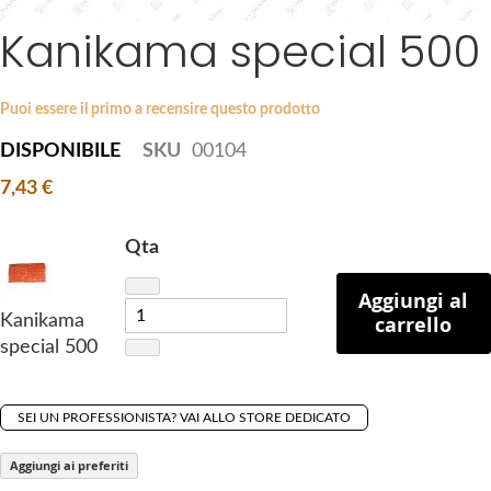
a
Kanikama special 500
S
g
k
e
i
s
p
Puoi essere il primo a recensire questo prodotto
g
t
a
DISPONIBILE
SKU
00104
o
l
7,43 €
t
l
h
e
e
Qta
r
b
y
e
Aggiungi al
Kanikama
carrello
g
special 500
i
n
n
SEI UN PROFESSIONISTA? VAI ALLO STORE DEDICATO
i
n
Aggiungi ai preferiti
g