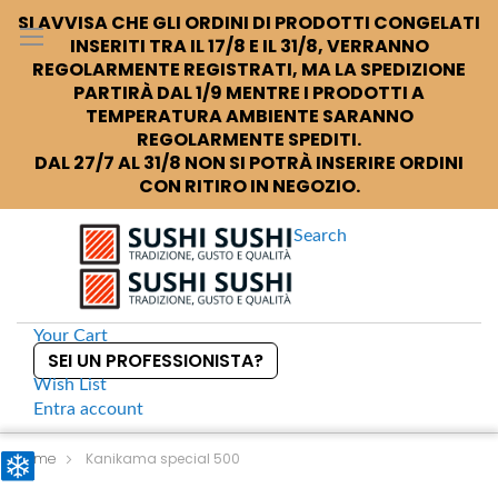
SI AVVISA CHE GLI ORDINI DI PRODOTTI CONGELATI
INSERITI TRA IL 17/8 E IL 31/8, VERRANNO
REGOLARMENTE REGISTRATI, MA LA SPEDIZIONE
PARTIRÀ DAL 1/9 MENTRE I PRODOTTI A
TEMPERATURA AMBIENTE SARANNO
REGOLARMENTE SPEDITI.
DAL 27/7 AL 31/8 NON SI POTRÀ INSERIRE ORDINI
CON RITIRO IN NEGOZIO.
Search
Your Cart
SEI UN PROFESSIONISTA?
Wish List
Entra
account
S
k
Home
Kanikama special 500
i