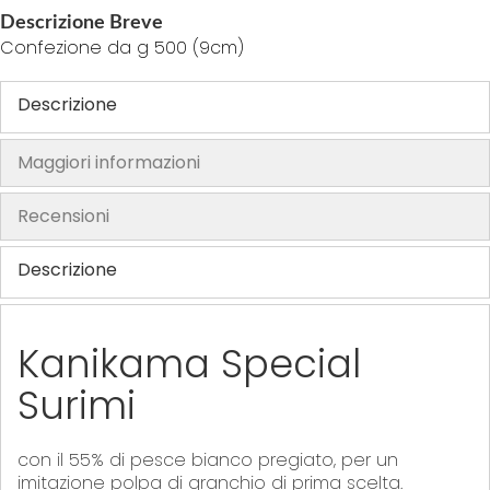
o
Descrizione Breve
f
Confezione da g 500 (9cm)
t
h
Descrizione
e
i
Maggiori informazioni
m
a
Recensioni
g
e
Descrizione
s
g
a
Kanikama Special
l
l
Surimi
e
r
con il 55% di pesce bianco pregiato, per un
y
imitazione polpa di granchio di prima scelta.