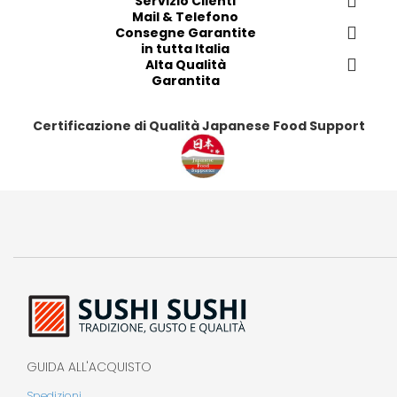
Servizio Clienti
i
i
Mail & Telefono
t
t
t
t
Consegne Garantite
i
i
i
i
in tutta Italia
Alta Qualità
Garantita
Certificazione di Qualità Japanese Food Support
GUIDA ALL'ACQUISTO
Spedizioni