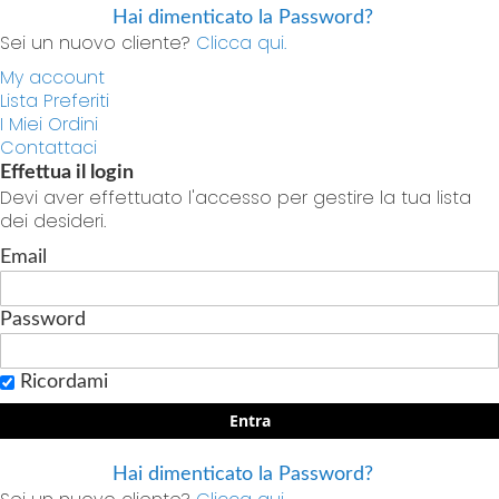
Hai dimenticato la Password?
Sei un nuovo cliente?
Clicca qui.
My account
Lista Preferiti
I Miei Ordini
Contattaci
Effettua il login
Devi aver effettuato l'accesso per gestire la tua lista
dei desideri.
Email
Password
Ricordami
Entra
Hai dimenticato la Password?