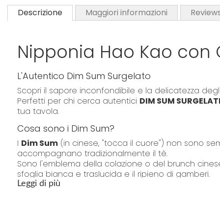
Descrizione
Maggiori informazioni
Review
Nipponia Hao Kao con
L'Autentico Dim Sum Surgelato
Scopri il sapore inconfondibile e la delicatezza degl
Perfetti per chi cerca autentici
DIM SUM SURGELAT
tua tavola.
Cosa sono i Dim Sum?
I
Dim Sum
(in cinese, "tocca il cuore") non sono se
accompagnano tradizionalmente il tè.
Sono l'emblema della colazione o del brunch cinese,
sfoglia bianca e traslucida e il ripieno di gamberi.
Leggi di più
I
Ravioli Har Gow di
Nipponia sono una delizia 
Ripieno Ricco e Delicato:
Il ripieno (54%) contiene 
tubero di igname.
Sapore Autentico:
Goditi il gus