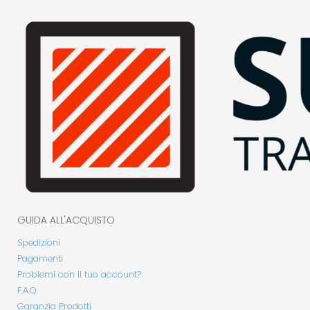
GUIDA ALL'ACQUISTO
Spedizioni
Pagamenti
Problemi con il tuo account?
F.A.Q.
Garanzia Prodotti