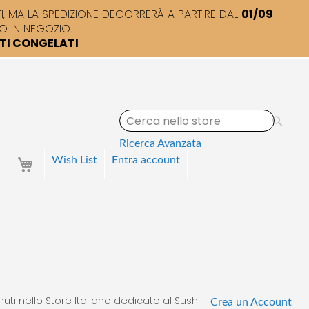
 MA LA SPEDIZIONE DECORRERÀ A PARTIRE DAL
01/09
O IN NEGOZIO.
TTI CONGELATI
S
e
a
Ricerca Avanzata
r
Your Cart
Wish List
Entra
account
c
h
uti nello Store Italiano dedicato al Sushi
Crea un Account