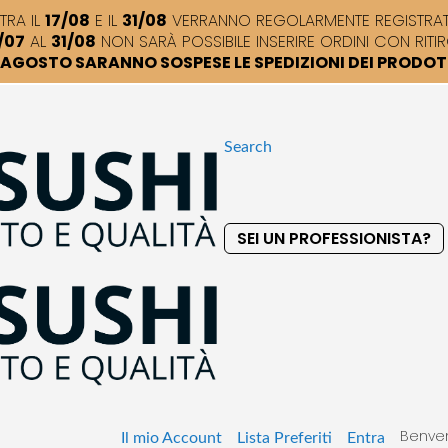
TRA IL
17/08
E IL
31/08
VERRANNO REGOLARMENTE REGISTRATI,
/07
AL
31/08
NON SARÀ POSSIBILE INSERIRE ORDINI CON RITIR
DI AGOSTO SARANNO SOSPESE LE SPEDIZIONI DEI PRODO
Search
SEI UN PROFESSIONISTA?
S
k
i
p
t
o
C
o
Benven
n
Il mio Account
Lista Preferiti
Entra