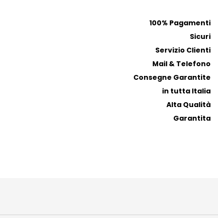
r
r
e
e
100% Pagamenti
f
f
Sicuri
e
e
r
r
Servizio Clienti
i
i
Mail & Telefono
t
t
Consegne Garantite
i
i
in tutta Italia
Alta Qualità
Garantita