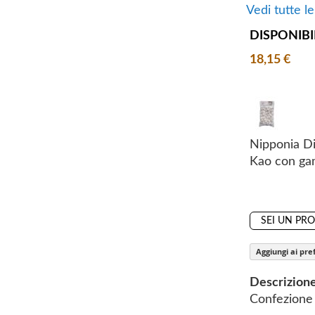
y
i
Vedi tutte l
n
DISPONIBI
n
i
18,15 €
n
g
o
f
t
Nipponia 
h
Kao con ga
e
i
m
SEI UN PR
a
g
Aggiungi ai pref
e
s
Descrizion
g
Confezione 
a