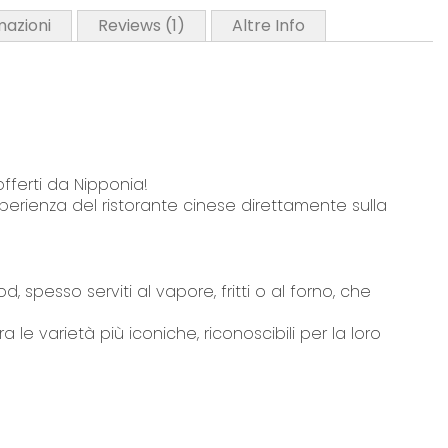
mazioni
Reviews
1
Altre Info
offerti da Nipponia!
esperienza del ristorante cinese direttamente sulla
spesso serviti al vapore, fritti o al forno, che
ra le varietà più iconiche, riconoscibili per la loro
annamei
), pesce (5,63%), germogli di bambù e