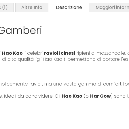
l
s
1
Altre Info
Descrizione
Maggiori infor
l
e
r
 Gamberi
y
i
Hao Kao
, i celebri
ravioli cinesi
ripieni di mazzancolle, 
I
di alta qualità, igli Hao Kao ti permettono di portare l'
mplicemente ravioli, ma una vasta gamma di comfort food, 
 ideali da condividere. Gli
Hao Kao
(o
Har Gow
) sono t
per il palato!
ben il
25,84% di mazzancolle tropicali
(
Litopenaeus v
to naturale del pesce combinato con le verdure.